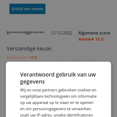
Schrijf een review
k*******@l******
12-12-2022
Algemene score
10.0
Verstandige keuze.
Reviewscore
10.0
Qua orijs-kwalteitsverhouding vond ik dit de beste!
Ook de enorme scherpte van de 3 camera's is echt
Verantwoord gebruik van uw
een beleving. Heel blij mee!
gegevens
Minpunten
Wij en onze partners gebruiken cookies en
Geen oplader erbij
vergelijkbare technologieën om informatie
Ja, ik beveel dit product aan
op uw apparaat op te slaan en te openen
en om persoonsgegevens te verwerken,
zoals uw IP-adres, unieke identificatoren