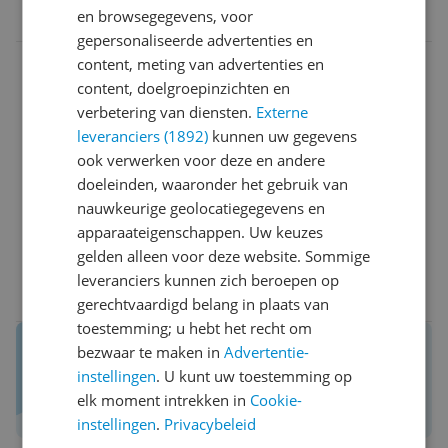
0 reacties
Reageer
en browsegegevens, voor
gepersonaliseerde advertenties en
content, meting van advertenties en
a*************@l******
16-11-
Algemene
content, doelgroepinzichten en
2022
score
verbetering van diensten.
Externe
10.0
leveranciers (1892)
kunnen uw gegevens
Reviewscore
10.0
ook verwerken voor deze en andere
Een geweldige telefoon. Mooi groot scherm, kleuren
doeleinden, waaronder het gebruik van
zijn mooi.
nauwkeurige geolocatiegegevens en
Niet al te zwaar .
apparaateigenschappen. Uw keuzes
gelden alleen voor deze website. Sommige
leveranciers kunnen zich beroepen op
0 reacties
Reageer
gerechtvaardigd belang in plaats van
toestemming; u hebt het recht om
Reviews van echte kopers.
bezwaar te maken in
Advertentie-
Daar maak je een betere keuze mee!
instellingen
. U kunt uw toestemming op
elk moment intrekken in
Cookie-
Schrijf een review over Kieskeurig.nl
instellingen
.
Privacybeleid