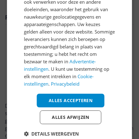
ook verwerken voor deze en andere
doeleinden, waaronder het gebruik van
Productomschrijving
nauwkeurige geolocatiegegevens en
apparaateigenschappen. Uw keuzes
gelden alleen voor deze website. Sommige
leveranciers kunnen zich beroepen op
gerechtvaardigd belang in plaats van
toestemming; u hebt het recht om
bezwaar te maken in
Advertentie-
instellingen
. U kunt uw toestemming op
elk moment intrekken in
Cookie-
instellingen
.
Privacybeleid
ALLES ACCEPTEREN
De Inventum ST307WZA is een klassieke
sledestofzuiger met zak, gebouwd voor dagelijks
ALLES AFWIJZEN
gebruik. De stevige, compacte behuizing en het
gewicht van 6,5 kg maken hem makkelijk te verplaatsen
DETAILS WEERGEVEN
door het hele huis. Met een stofcapaciteit van 3 liter