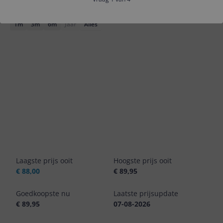
Laagste prijs
Gemiddelde laagste prijs
1m
3m
6m
Jaar
Alles
Laagste prijs ooit
Hoogste prijs ooit
€ 88,00
€ 89,95
Goedkoopste nu
Laatste prijsupdate
€ 89,95
07-08-2026