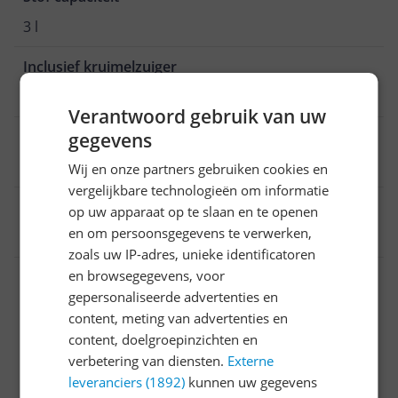
3 l
Inclusief kruimelzuiger
Ja
Verantwoord gebruik van uw
Geluidsniveau
gegevens
69 Hz
Wij en onze partners gebruiken cookies en
vergelijkbare technologieën om informatie
EAN
op uw apparaat op te slaan en te openen
en om persoonsgegevens te verwerken,
8712876105070
zoals uw IP-adres, unieke identificatoren
Bijgeleverde accessoires en toebehoren
en browsegegevens, voor
gepersonaliseerde advertenties en
Instellingen en functies
content, meting van advertenties en
content, doelgroepinzichten en
Overige kenmerken
verbetering van diensten.
Externe
Productinformatie
leveranciers (1892)
kunnen uw gegevens