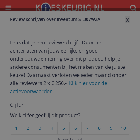
Menu
Waar
Review schrijven over Inventum ST307WZA
Terug naar sledestofzuiger
Inventum ST307WZA
Leuk dat je een review schrijft! Door het
9.4
(
42
)
achterlaten van jouw eerlijke en goed
onderbouwde mening over dit product, help je
Alle 1 prijzen en aanbieders
andere consumenten bij het maken van de juiste
keuze! Daarnaast verloten we ieder maand onder
Bekijk product
Meest populaire keuze – Scherpste prijs!
alle reviewers 2 x € 250,-.
Klik hier voor de
€ 89,95
actievoorwaarden.
9.2
(
426
)
24 uur
Gratis verzending
Cijfer
Nu met 5 jaar garantie via Inventum!
Welk cijfer geef jij dit product?
Bekijk product
1
2
3
4
5
6
7
8
9
10
Prijshistorie
Vraag 1 van 4