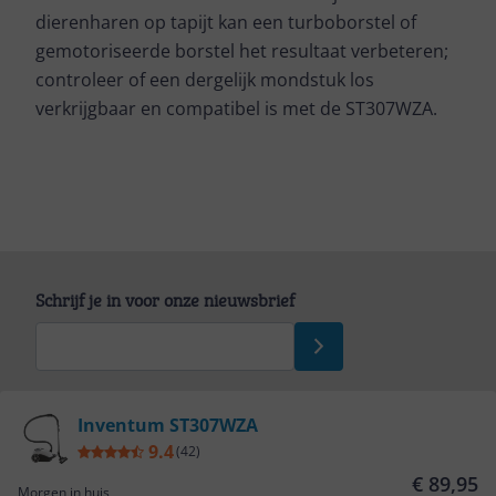
dierenharen op tapijt kan een turboborstel of
gemotoriseerde borstel het resultaat verbeteren;
controleer of een dergelijk mondstuk los
verkrijgbaar en compatibel is met de ST307WZA.
Schrijf je in voor onze nieuwsbrief
Bekijk product
Inventum ST307WZA
9.4
(
42
)
Service
€ 89,95
Morgen in huis