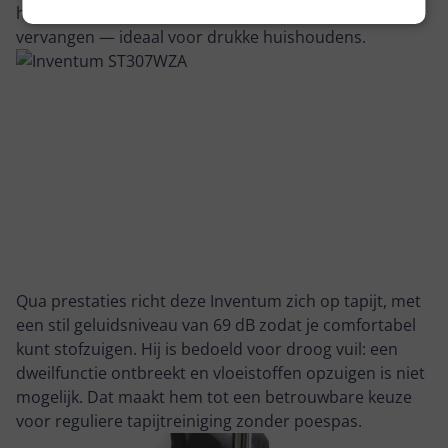
hoef je de zak niet na elke schoonmaakbeurt te
vervangen — ideaal voor drukke huishoudens.
Qua prestaties richt deze Inventum zich op tapijt, met
een stil geluidsniveau van 69 dB zodat je comfortabel
kunt stofzuigen. Hij is bedoeld voor droog vuil: een
dweilfunctie ontbreekt en vloeistoffen opzuigen is niet
mogelijk. Dat maakt hem tot een betrouwbare keuze
voor reguliere tapijtreiniging zonder poespas.