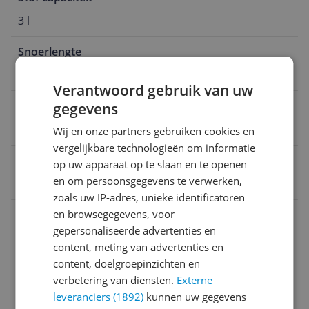
3 l
Snoerlengte
9 m
Verantwoord gebruik van uw
Inclusief kruimelzuiger
gegevens
Ja
Wij en onze partners gebruiken cookies en
vergelijkbare technologieën om informatie
EAN
op uw apparaat op te slaan en te openen
en om persoonsgegevens te verwerken,
8712876105070
zoals uw IP-adres, unieke identificatoren
Bijgeleverde accessoires en toebehoren
en browsegegevens, voor
gepersonaliseerde advertenties en
Instellingen en functies
content, meting van advertenties en
content, doelgroepinzichten en
Overige kenmerken
verbetering van diensten.
Externe
Productinformatie
leveranciers (1892)
kunnen uw gegevens