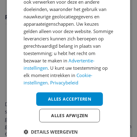
ook verwerken voor deze en andere
doeleinden, waaronder het gebruik van
Productomschrijving
nauwkeurige geolocatiegegevens en
apparaateigenschappen. Uw keuzes
gelden alleen voor deze website. Sommige
leveranciers kunnen zich beroepen op
gerechtvaardigd belang in plaats van
toestemming; u hebt het recht om
bezwaar te maken in
Advertentie-
instellingen
. U kunt uw toestemming op
elk moment intrekken in
Cookie-
instellingen
.
Privacybeleid
ALLES ACCEPTEREN
De Inventum ST307WZA is een klassieke
sledestofzuiger met zak, gebouwd voor dagelijks
ALLES AFWIJZEN
gebruik. De stevige, compacte behuizing en het
gewicht van 6,5 kg maken hem makkelijk te verplaatsen
DETAILS WEERGEVEN
door het hele huis. Met een stofcapaciteit van 3 liter