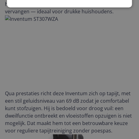
hoef je de zak niet na elke schoonmaakbeurt te
vervangen — ideaal voor drukke huishoudens.
Qua prestaties richt deze Inventum zich op tapijt, met
een stil geluidsniveau van 69 dB zodat je comfortabel
kunt stofzuigen. Hij is bedoeld voor droog vuil: een
dweilfunctie ontbreekt en vloeistoffen opzuigen is niet
mogelijk. Dat maakt hem tot een betrouwbare keuze
voor reguliere tapijtreiniging zonder poespas.