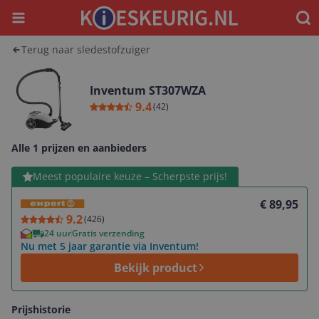
Menu
Waar
Terug naar sledestofzuiger
Inventum ST307WZA
9.4
(
42
)
Alle 1 prijzen en aanbieders
Bekijk product
Meest populaire keuze – Scherpste prijs!
€ 89,95
9.2
(
426
)
24 uur
Gratis verzending
Nu met 5 jaar garantie via Inventum!
Bekijk product
Prijshistorie