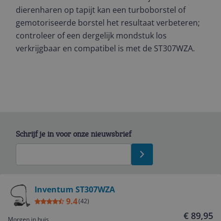
dierenharen op tapijt kan een turboborstel of
gemotoriseerde borstel het resultaat verbeteren;
controleer of een dergelijk mondstuk los
verkrijgbaar en compatibel is met de ST307WZA.
Schrijf je in voor onze nieuwsbrief
Bekijk product
Inventum ST307WZA
9.4
(
42
)
Service
€ 89,95
Morgen in huis