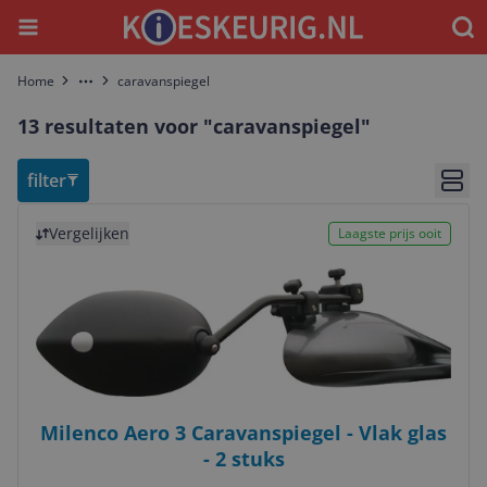
Menu
Waar
Home
caravanspiegel
More
13 resultaten voor "caravanspiegel"
filter
Bekij
Bekijk product
Vergelijken
Laagste prijs ooit
Milenco Aero 3 Caravanspiegel - Vlak glas
- 2 stuks