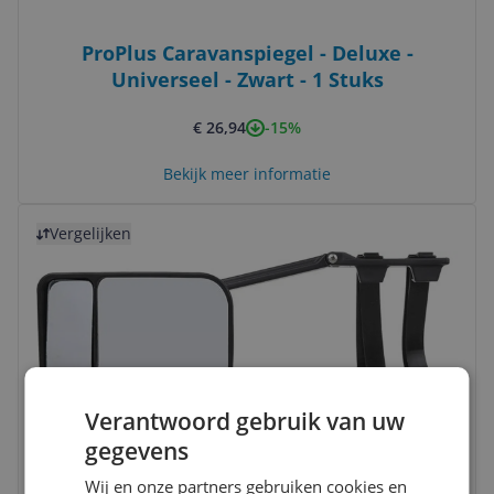
ProPlus Caravanspiegel - Deluxe -
Universeel - Zwart - 1 Stuks
-15%
€ 26,94
Bekijk meer informatie
Bekijk product
Vergelijken
Verantwoord gebruik van uw
ProPlus Caravanspiegel Duo 23 Cm Zwart
gegevens
€ 24,94
Wij en onze partners gebruiken cookies en