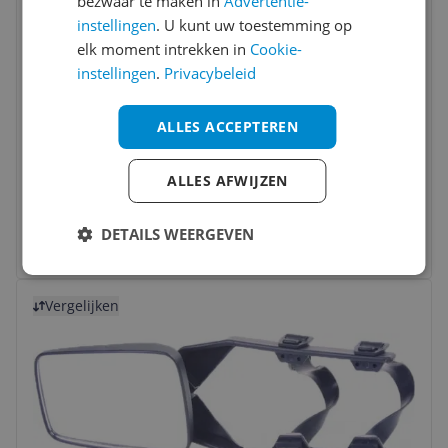
bezwaar te maken in
Advertentie-
instellingen
. U kunt uw toestemming op
elk moment intrekken in
Cookie-
instellingen
.
Privacybeleid
ALLES ACCEPTEREN
Carpoint Caravanspiegel Protas
ALLES AFWIJZEN
€ 32,49
DETAILS WEERGEVEN
Bekijk meer informatie
Bekijk product
Vergelijken