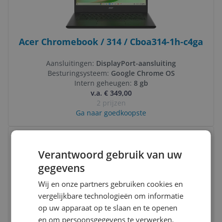
Acer Chromebook / 314 / Cboa314-1h-c4ga
Aansluitingen:
DisplayPort-aansluiting
Besturingsysteem:
Google Chrome OS
Intern geheugen:
8 gb
v.a. € 349,00
2 prijzen
Ga naar goedkoopste
Bekijk product
Vergelijken
Geheugen: 8 GB
Verantwoord gebruik van uw
gegevens
Wij en onze partners gebruiken cookies en
vergelijkbare technologieën om informatie
op uw apparaat op te slaan en te openen
en om persoonsgegevens te verwerken,