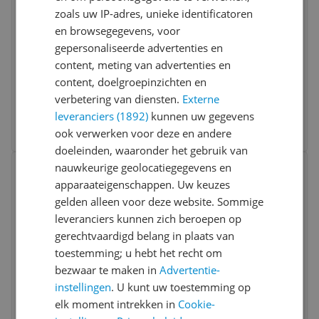
Acer / Chromebook Spin 314 /
zoals uw IP-adres, unieke identificatoren
NX.KYHEH.008
en browsegegevens, voor
gepersonaliseerde advertenties en
Aansluitingen:
DisplayPort-aansluiting
content, meting van advertenties en
Besturingsysteem:
Google Chrome OS
content, doelgroepinzichten en
Intern geheugen:
8 gb
verbetering van diensten.
Externe
€ 499,00
leveranciers (1892)
kunnen uw gegevens
Bekijk meer informatie
ook verwerken voor deze en andere
doeleinden, waaronder het gebruik van
Bekijk product
nauwkeurige geolocatiegegevens en
Vergelijken
apparaateigenschappen. Uw keuzes
Geheugen: 4 GB
gelden alleen voor deze website. Sommige
leveranciers kunnen zich beroepen op
gerechtvaardigd belang in plaats van
toestemming; u hebt het recht om
bezwaar te maken in
Advertentie-
instellingen
. U kunt uw toestemming op
Acer / Chromebook 314 / NX.ATFEH.002
elk moment intrekken in
Cookie-
8.0
(
2
)