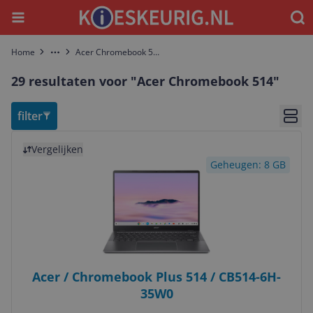
Menu
Waar
Home
Acer Chromebook 514
More
29 resultaten voor "Acer Chromebook 514"
filter
Bekij
Bekijk product
Vergelijken
Geheugen: 8 GB
Acer / Chromebook Plus 514 / CB514-6H-
35W0