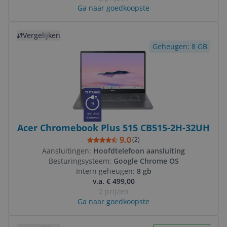
Ga naar goedkoopste
Bekijk product
Vergelijken
Geheugen: 8 GB
9
DEC 2023
Acer Chromebook Plus 515 CB515-2H-32UH
9.0
(
2
)
Aansluitingen:
Hoofdtelefoon aansluiting
Besturingsysteem:
Google Chrome OS
Intern geheugen:
8 gb
v.a. € 499,00
2 prijzen
Ga naar goedkoopste
Bekijk product