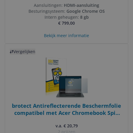
Aansluitingen:
HDMI-aansluiting
Besturingsysteem:
Google Chrome OS
Intern geheugen:
8 gb
€ 799,00
Bekijk meer informatie
Bekijk product
Vergelijken
brotect Antireflecterende Beschermfolie
compatibel met Acer Chromebook Spin
514 Anti-Glare Screen Protector, Mat,
v.a. € 20,79
Ontspiegelend
2 prijzen