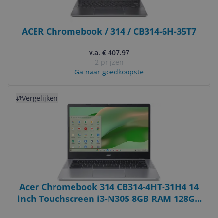
ACER Chromebook / 314 / CB314-6H-35T7
v.a. € 407,97
2 prijzen
Ga naar goedkoopste
Bekijk product
Vergelijken
Acer Chromebook 314 CB314-4HT-31H4 14
inch Touchscreen i3-N305 8GB RAM 128GB
Opslag Chrome OS