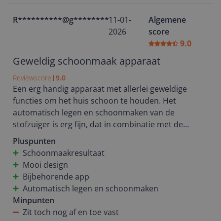
dweilen, hier heeft hij verschillende dweilpads voor
die hij zelf installeert en weer opbergt. Het dweilen
R**********@g********
11-01-
Algemene
gebeurt grondig en in het dock worden de
2026
score
dweilpads ook netjes schoongemaakt.
9.0
Als alles goed staat ingesteld, werkt de robot heel
Geweldig schoonmaak apparaat
prettig. Het schoonmaken is grondig en dat zie je
Reviewscore
9.0
terug in het vuile dweilwater, dat hier ongeveer twee
Een erg handig apparaat met allerlei geweldige
keer per week geleegd moet worden.
functies om het huis schoon te houden. Het
automatisch legen en schoonmaken van de
Conclusie:
stofzuiger is erg fijn, dat in combinatie met de
Een fijne en krachtige zuigrobot die in een druk
handige app werkt heel erg fijn.
Pluspunten
huishouden veel werk uit handen neemt, zolang je
Schoonmaakresultaat
bereid bent om even tijd te steken in de juiste
Helaas zat de stofzuiger toch een aantal keer vast,
Mooi design
instellingen.
met nadruk om poten van tripp trapp stoelen komt
Bijbehorende app
hij klem te zitten. Dat zou je niet verwachten van een
Automatisch legen en schoonmaken
stofzuiger uit deze prijs klasse.
Minpunten
Zit toch nog af en toe vast
Schoonmaak resultaat daarintegen is echt geweldig,