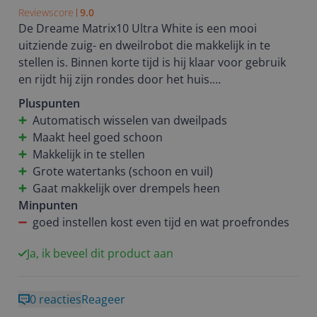
Reviewscore
9.0
De Dreame Matrix10 Ultra White is een mooi
uitziende zuig- en dweilrobot die makkelijk in te
stellen is. Binnen korte tijd is hij klaar voor gebruik
en rijdt hij zijn rondes door het huis.
Pluspunten
In een gezin met twee jonge kinderen doet hij zijn
Automatisch wisselen van dweilpads
werk erg goed. Stof, kruimels en ander vuil worden
Maakt heel goed schoon
netjes opgezogen en ook het dweilen werkt goed.
Makkelijk in te stellen
Wel kost het even tijd om de juiste instellingen te
Grote watertanks (schoon en vuil)
vinden, vooral voor de combinatie van zuigen en
Gaat makkelijk over drempels heen
dweilen en hoe hij met obstakels omgaat. In ons
Minpunten
huis zorgden sommige deurmatten ervoor dat de
goed instellen kost even tijd en wat proefrondes
dweilpads los konden raken, waardoor we hebben
ingesteld dat hij tijdens het zuigen de dweilpads in
Ja, ik beveel dit product aan
het basisstation laat. Dat is gelukkig goed op te
lossen, maar vraagt wat uitzoekwerk. Verder stel je
0 reacties
Reageer
ook in op welke ondergronden de robot moet