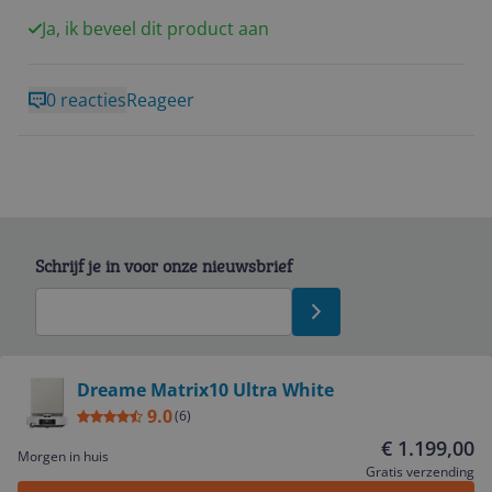
met een huishouden met 3 kleine kinderen komt het
Ja, ik beveel dit product aan
echt als geroepen! Ook navigeert hij moeiteloos
langs allerlei obstakels en speelgoed wat in huis ligt.
0 reacties
Reageer
Schrijf je in voor onze nieuwsbrief
Bekijk product
Dreame Matrix10 Ultra White
9.0
(
6
)
Service
€ 1.199,00
Morgen in huis
Gratis verzending