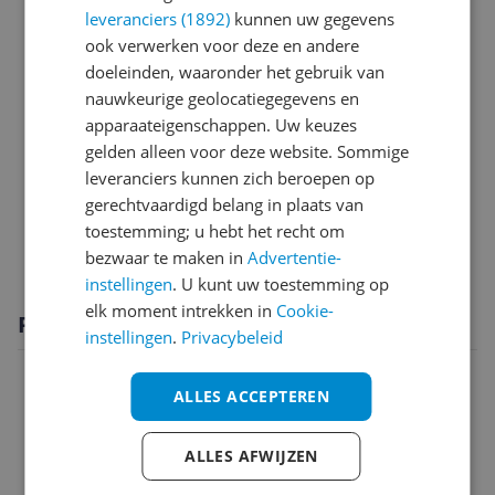
leveranciers (1892)
kunnen uw gegevens
Bijgeleverde accessoires en toebehoren
ook verwerken voor deze en andere
Functies
doeleinden, waaronder het gebruik van
nauwkeurige geolocatiegegevens en
Instellingen en functies
apparaateigenschappen. Uw keuzes
gelden alleen voor deze website. Sommige
Overige kenmerken
leveranciers kunnen zich beroepen op
Productinformatie
gerechtvaardigd belang in plaats van
toestemming; u hebt het recht om
Technisch
bezwaar te maken in
Advertentie-
instellingen
. U kunt uw toestemming op
elk moment intrekken in
Cookie-
Productomschrijving
instellingen
.
Privacybeleid
ALLES ACCEPTEREN
ALLES AFWIJZEN