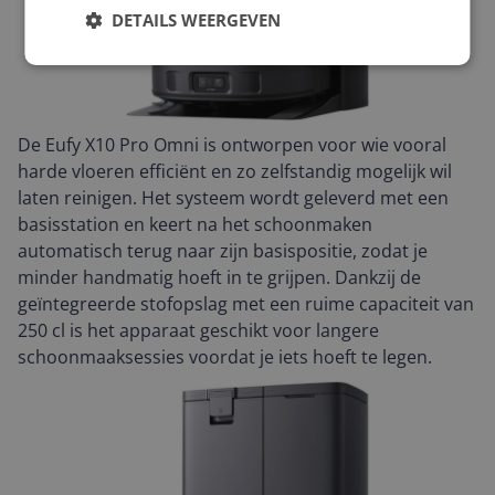
DETAILS WEERGEVEN
De Eufy X10 Pro Omni is ontworpen voor wie vooral
harde vloeren efficiënt en zo zelfstandig mogelijk wil
laten reinigen. Het systeem wordt geleverd met een
basisstation en keert na het schoonmaken
automatisch terug naar zijn basispositie, zodat je
minder handmatig hoeft in te grijpen. Dankzij de
geïntegreerde stofopslag met een ruime capaciteit van
250 cl is het apparaat geschikt voor langere
schoonmaaksessies voordat je iets hoeft te legen.