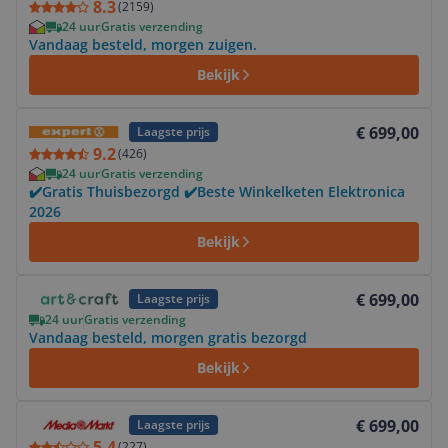
8.3
(
2159
)
24 uur
Gratis verzending
Vandaag besteld, morgen zuigen.
Bekijk
Bekijk product
€ 699,00
Laagste prijs
9.2
(
426
)
24 uur
Gratis verzending
✔️Gratis Thuisbezorgd ✔️Beste Winkelketen Elektronica
2026
Bekijk
Bekijk product
€ 699,00
Laagste prijs
24 uur
Gratis verzending
Vandaag besteld, morgen gratis bezorgd
Bekijk
Bekijk product
€ 699,00
Laagste prijs
5.4
(
227
)