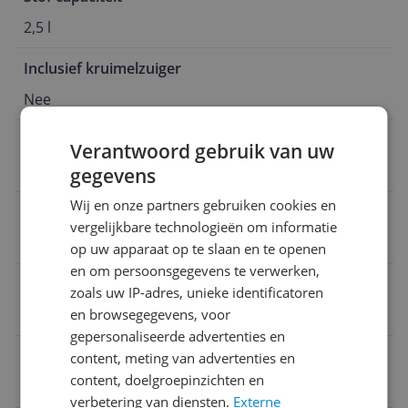
2,5 l
Inclusief kruimelzuiger
Nee
Gebruikstijd accu hoogste stand
Verantwoord gebruik van uw
90 min
gegevens
Wij en onze partners gebruiken cookies en
Reinigt ondergronden
vergelijkbare technologieën om informatie
Harde vloeren
op uw apparaat op te slaan en te openen
en om persoonsgegevens te verwerken,
Type apparaat
zoals uw IP-adres, unieke identificatoren
en browsegegevens, voor
Steelstofzuiger
gepersonaliseerde advertenties en
EAN
content, meting van advertenties en
content, doelgroepinzichten en
0194644178093
verbetering van diensten.
Externe