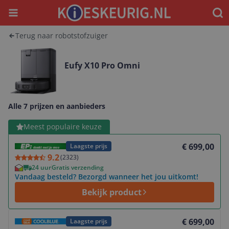
Menu
Waar
Terug naar robotstofzuiger
Eufy X10 Pro Omni
Alle 7 prijzen en aanbieders
Bekijk product
Meest populaire keuze
€ 699,00
Laagste prijs
9.2
(
2323
)
24 uur
Gratis verzending
Vandaag besteld? Bezorgd wanneer het jou uitkomt!
Bekijk product
Bekijk product
€ 699,00
Laagste prijs