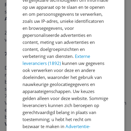
vergelijkbare technologieën om informatie
Reinigt vlak boven de vloer om ook het stof tussen
op uw apparaat op te slaan en te openen
spleten op te kunnen zuigen.
en om persoonsgegevens te verwerken,
Afneembare
zoals uw IP-adres, unieke identificatoren
en browsegegevens, voor
Zo kun je eenvoudig vastzittende haren uit de borstel
gepersonaliseerde advertenties en
verwijderen.
content, meting van advertenties en
content, doelgroepinzichten en
70 dagen zonder de stofbak te legen
verbetering van diensten.
Externe
leveranciers (1892)
kunnen uw gegevens
De RV30 Plus leegt de stofbak automatisch na de
ook verwerken voor deze en andere
reiniging zodat jij er geen omkijken naar hebt. Hij
doeleinden, waaronder het gebruik van
beschikt namelijk over een extra grote verzegelde
nauwkeurige geolocatiegegevens en
stofzak met een inhoud van 4 liter. Als de zak na circa
apparaateigenschappen. Uw keuzes
70 dagen vol is, kun je hem gewoon weggooien.
gelden alleen voor deze website. Sommige
Verwissel de zak in enkele seconden nadat het systeem
leveranciers kunnen zich beroepen op
een melding stuurt dat de zak vol is. De allergenen
gerechtvaardigd belang in plaats van
blijven al die tijd in de afgesloten zak.1
toestemming; u hebt het recht om
Verzegelde stofzak van 4 l
bezwaar te maken in
Advertentie-