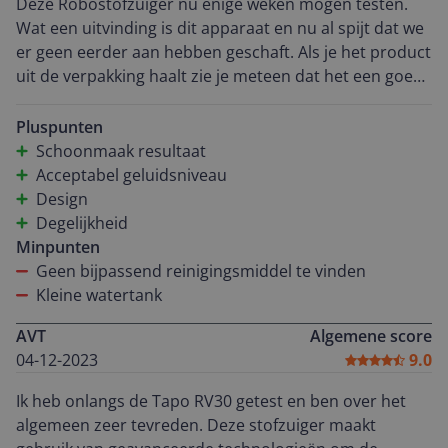
Deze Robostofzuiger nu enige weken mogen testen.
Wat een uitvinding is dit apparaat en nu al spijt dat we
er geen eerder aan hebben geschaft. Als je het product
uit de verpakking haalt zie je meteen dat het een goed
doordacht en degelijk apparaat betreft. Als je het
leeg/oplaadstation geplaatst hebt en de Robo is
Pluspunten
opgeladen, kan ie meteen aan het werk. QR code op de
Schoonmaak resultaat
doos scannen en je krijgt een heel handig filmpje met
Acceptabel geluidsniveau
hoe alles werkt en hoe je hem monteert. Het instellen
Design
gaat eenvoudig via de Tapo app. De Robo brengt de
Degelijkheid
hele verdieping in kaart via een "verken rondje" en
Minpunten
brengt zelf de diverse afzonderlijke ruimtes in kaart.
Geen bijpassend reinigingsmiddel te vinden
Hierin kun je ook verboden zone's aangeven waar
Kleine watertank
bijvoorbeeld veel kabels onder een kastje liggen, Het
AVT
Algemene score
schoonmaken zelf kun je met dagelijkse schema's uit
04-12-2023
9.0
laten voeren op de dagen en tijdstippen die je het
beste uitkomen. Zowel zuig als dweil resultaat is
Ik heb onlangs de Tapo RV30 getest en ben over het
uitstekend.
algemeen zeer tevreden. Deze stofzuiger maakt