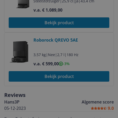
Steelstofzuiger
|
25,9 cl
|
Ja
|
43,4 cm
v.a. € 1.089,00
Bekijk product
Bekijk product
Roborock QREVO 5AE
3,57 kg
|
Nee
|
2,7 l
|
180 Hz
v.a. € 599,00
-3%
Bekijk product
Reviews
Hans3P
Algemene score
05-12-2023
9.0