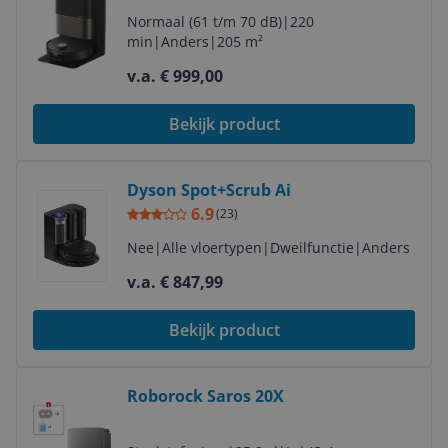
Normaal (61 t/m 70 dB)
|
220
min
|
Anders
|
205 m²
v.a. € 999,00
Bekijk product
Bekijk product
Dyson Spot+Scrub Ai
6.9
(
23
)
Nee
|
Alle vloertypen
|
Dweilfunctie
|
Anders
v.a. € 847,99
Bekijk product
Bekijk product
Roborock Saros 20X