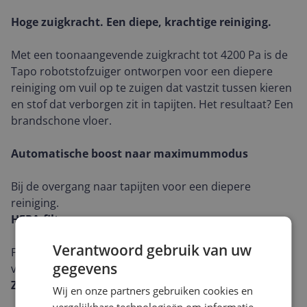
Hoge zuigkracht. Een diepe, krachtige reiniging.
Met een toonaangevende zuigkracht tot 4200 Pa is de
Tapo robotstofzuiger ontworpen voor een diepere
reiniging om vuil op te zuigen dat vastzit tussen kieren
en stof dat verborgen zit in tapijten. Het resultaat? Een
brandschone vloer.
Automatische boost naar maximummodus
Bij de overgang naar tapijten voor een diepere
reiniging.
HEPA-filter
Verantwoord gebruik van uw
Filtert tot wel 99,9% van de allergenen tot een omvang
gegevens
van 0,3 micron.4
Zwevende zuigmond
Wij en onze partners gebruiken cookies en