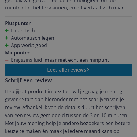
gebruik van geavanceerde technologieën om de
ruimte effectief te scannen, en dit vertaalt zich naar
een efficiënte reinigingservaring. Een van de
opvallende kenmerken van de Tapo RV30 is de
Pluspunten
automatische aanpassing van de zuigkracht. Deze
Lidar Tech
functie past de zuigkracht automatisch aan op basis
Automatisch legen
van de gedetecteerde vuilgraad, wat resulteert in een
App werkt goed
doeltreffende schoonmaak zonder onnodig
Minpunten
energieverbruik. Ik heb gemerkt dat dit bijdraagt aan
Enigszins luid, maar niet echt een minpunt
een grondige reiniging, zelfs in hoeken en kieren. De
Lees alle reviews
automatische programma's van de stofzuiger werken
Schrijf een review
eveneens uitstekend. Ze bieden handige
voorgeprogrammeerde reinigingscycli die het
Heb jij dit product in bezit en wil je graag je mening
gemakkelijk maken om de stofzuiger in te stellen en te
geven? Start dan hieronder met het schrijven van je
laten werken zonder constant toezicht. Dit is vooral
review. Afhankelijk van de details duurt het schrijven
handig voor mensen met een drukke levensstijl.
van een review gemiddeld tussen de 3 en 10 minuten.
Hoewel de dweilfunctie van de Tapo RV30 over het
Met jouw mening help je andere bezoekers een betere
algemeen acceptabel is, zou ik deze stofzuiger niet
keuze te maken én maak je iedere maand kans op
specifiek aanbevelen vanwege het dweilen. Het