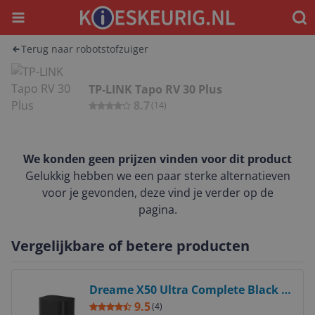
Menu
Waar
Terug naar robotstofzuiger
TP-LINK Tapo RV 30 Plus
8.7
(
14
)
We konden geen prijzen vinden voor dit product
Gelukkig hebben we een paar sterke alternatieven
voor je gevonden, deze vind je verder op de
pagina.
Vergelijkbare of betere producten
Bekijk product
Dreame X50 Ultra Complete Black -
6977328065568
9.5
(
4
)