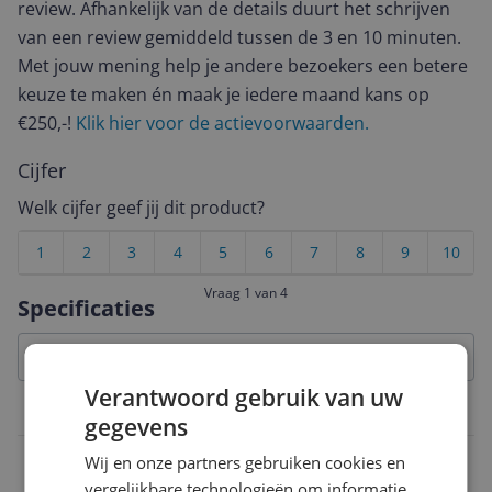
review. Afhankelijk van de details duurt het schrijven
van een review gemiddeld tussen de 3 en 10 minuten.
Met jouw mening help je andere bezoekers een betere
keuze te maken én maak je iedere maand kans op
€250,-!
Klik hier voor de actievoorwaarden.
Cijfer
Welk cijfer geef jij dit product?
1
2
3
4
5
6
7
8
9
10
Vraag 1 van 4
Specificaties
Verantwoord gebruik van uw
Belangrijkste kenmerken
gegevens
Stof capaciteit
Wij en onze partners gebruiken cookies en
vergelijkbare technologieën om informatie