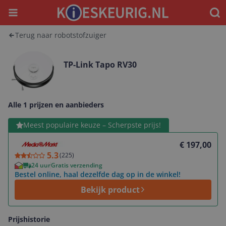
Menu
Waar
Terug naar robotstofzuiger
TP-Link Tapo RV30
Alle 1 prijzen en aanbieders
Bekijk product
Meest populaire keuze – Scherpste prijs!
€ 197,00
5.3
(
225
)
24 uur
Gratis verzending
Bestel online, haal dezelfde dag op in de winkel!
Bekijk product
Prijshistorie