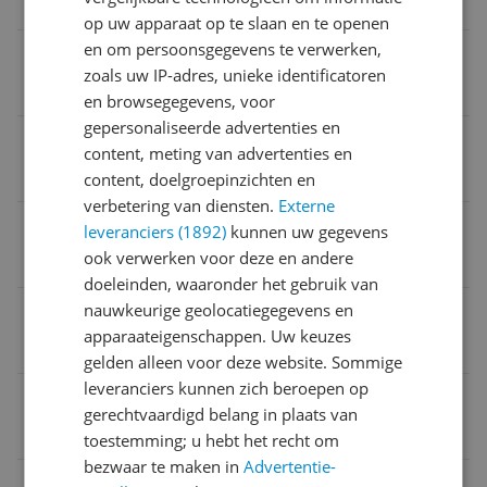
40 cl
op uw apparaat op te slaan en te openen
en om persoonsgegevens te verwerken,
Type apparaat
zoals uw IP-adres, unieke identificatoren
Stofzuiger zonder zak
en browsegegevens, voor
gepersonaliseerde advertenties en
Reinigt ondergronden
content, meting van advertenties en
Tapijt
content, doelgroepinzichten en
verbetering van diensten.
Externe
Inclusief kruimelzuiger
leveranciers (1892)
kunnen uw gegevens
ook verwerken voor deze en andere
Nee
doeleinden, waaronder het gebruik van
nauwkeurige geolocatiegegevens en
Geluidsniveau
apparaateigenschappen. Uw keuzes
57 dB
gelden alleen voor deze website. Sommige
leveranciers kunnen zich beroepen op
EAN
gerechtvaardigd belang in plaats van
4897098689585
toestemming; u hebt het recht om
bezwaar te maken in
Advertentie-
Bijgeleverde accessoires en toebehoren