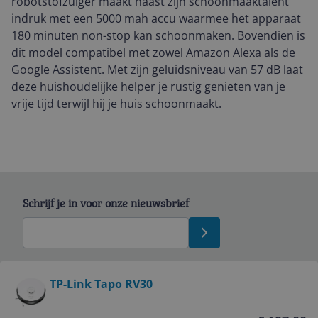
robotstofzuiger maakt naast zijn schoonmaaktalent
indruk met een 5000 mah accu waarmee het apparaat
180 minuten non-stop kan schoonmaken. Bovendien is
dit model compatibel met zowel Amazon Alexa als de
Google Assistent. Met zijn geluidsniveau van 57 dB laat
deze huishoudelijke helper je rustig genieten van je
vrije tijd terwijl hij je huis schoonmaakt.
Schrijf je in voor onze nieuwsbrief
Bekijk product
TP-Link Tapo RV30
Service