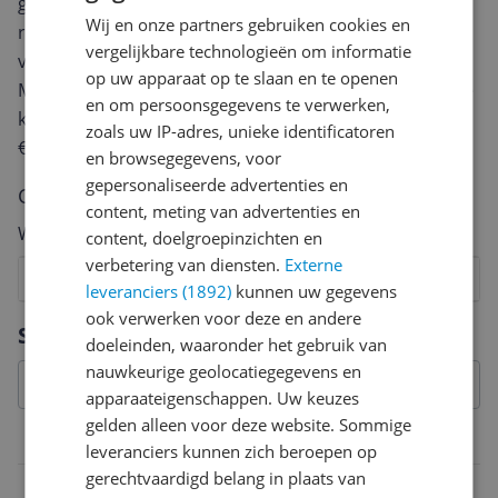
geven? Start dan hieronder met het schrijven van je
Wij en onze partners gebruiken cookies en
review. Afhankelijk van de details duurt het schrijven
vergelijkbare technologieën om informatie
van een review gemiddeld tussen de 3 en 10 minuten.
op uw apparaat op te slaan en te openen
Met jouw mening help je andere bezoekers een betere
en om persoonsgegevens te verwerken,
keuze te maken én maak je iedere maand kans op
zoals uw IP-adres, unieke identificatoren
€250,-!
Klik hier voor de actievoorwaarden.
en browsegegevens, voor
gepersonaliseerde advertenties en
Cijfer
content, meting van advertenties en
Welk cijfer geef jij dit product?
content, doelgroepinzichten en
verbetering van diensten.
Externe
1
2
3
4
5
6
7
8
9
10
leveranciers (1892)
kunnen uw gegevens
ook verwerken voor deze en andere
Vraag 1 van 4
Specificaties
doeleinden, waaronder het gebruik van
nauwkeurige geolocatiegegevens en
apparaateigenschappen. Uw keuzes
gelden alleen voor deze website. Sommige
Belangrijkste kenmerken
leveranciers kunnen zich beroepen op
gerechtvaardigd belang in plaats van
Inclusief kruimelzuiger