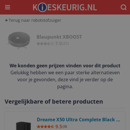
Menu
Waar
Terug naar robotstofzuiger
Blaupunkt XBOOST
7.0
(
21
)
We konden geen prijzen vinden voor dit product
Gelukkig hebben we een paar sterke alternatieven
voor je gevonden, deze vind je verder op de
pagina.
Vergelijkbare of betere producten
Bekijk product
Dreame X50 Ultra Complete Black -
6977328065568
9.5
(
4
)