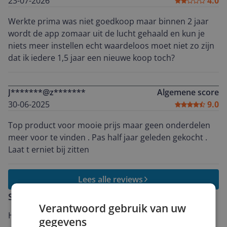
23-07-2026
4.0
Werkte prima was niet goedkoop maar binnen 2 jaar
wordt de app zomaar uit de lucht gehaald en kun je
niets meer instellen echt waardeloos moet niet zo zijn
dat ik iedere 1,5 jaar een nieuwe koop toch?
J*******@z*******
Algemene score
30-06-2025
9.0
Top product voor mooie prijs maar geen onderdelen
meer voor te vinden . Pas half jaar geleden gekocht .
Laat t erniet bij zitten
Lees alle reviews
Schrijf een review
Verantwoord gebruik van uw
Heb jij dit product in bezit en wil je graag je mening
gegevens