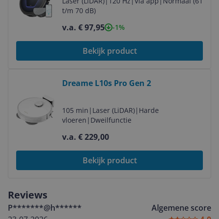
Laser (LiDAR)
|
120 Hz
|
Via app
|
Normaal (61
t/m 70 dB)
v.a. € 97,95
-1%
Bekijk product
Bekijk product
Dreame L10s Pro Gen 2
105 min
|
Laser (LiDAR)
|
Harde
vloeren
|
Dweilfunctie
v.a. € 229,00
Bekijk product
Reviews
P*******@h******
Algemene score