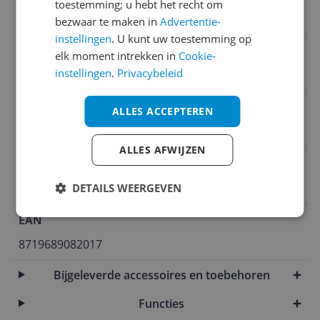
toestemming; u hebt het recht om
Nee
bezwaar te maken in
Advertentie-
instellingen
. U kunt uw toestemming op
Stof capaciteit
elk moment intrekken in
Cookie-
instellingen
.
Privacybeleid
35 cl
Gebruikstijd accu hoogste stand
ALLES ACCEPTEREN
120 min
ALLES AFWIJZEN
Type apparaat
Stofzuiger met zak
DETAILS WEERGEVEN
EAN
8719689082017
Bijgeleverde accessoires en toebehoren
Functies