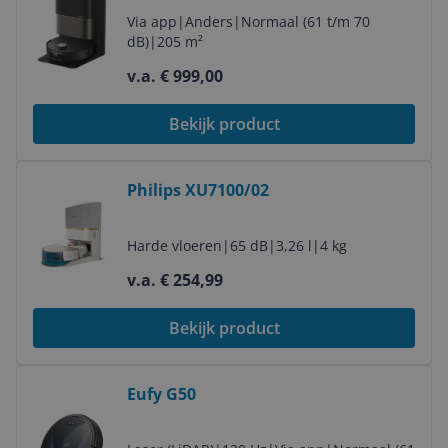
Via app
|
Anders
|
Normaal (61 t/m 70
dB)
|
205 m²
v.a. € 999,00
Bekijk product
Bekijk product
Philips XU7100/02
Harde vloeren
|
65 dB
|
3,26 l
|
4 kg
v.a. € 254,99
Bekijk product
Bekijk product
Eufy G50