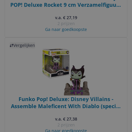
POP! Deluxe Rocket 9 cm Verzamelfiguur -
Multicolours
v.a. € 27,19
2 prijzen
Ga naar goedkoopste
Bekijk product
Vergelijken
Funko Pop! Deluxe: Disney Villains -
Assemble Maleficent With Diablo (special
Edition) #1206
v.a. € 27,38
2 prijzen
Ga naar goedkoopste