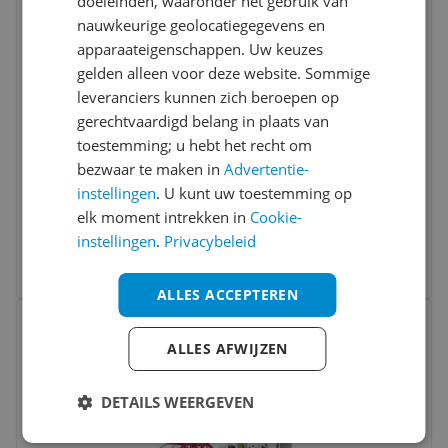
doeleinden, waaronder het gebruik van
Vergelijken
Laagste prijs ooit
nauwkeurige geolocatiegegevens en
apparaateigenschappen. Uw keuzes
gelden alleen voor deze website. Sommige
leveranciers kunnen zich beroepen op
gerechtvaardigd belang in plaats van
toestemming; u hebt het recht om
bezwaar te maken in
Advertentie-
Gottmer Rupsje Nooitgenoeg - badboekje
instellingen
. U kunt uw toestemming op
elk moment intrekken in
Cookie-
v.a. € 11,99
instellingen
.
Privacybeleid
3 prijzen
Ga naar goedkoopste
ALLES ACCEPTEREN
Bekijk product
Vergelijken
ALLES AFWIJZEN
DETAILS WEERGEVEN