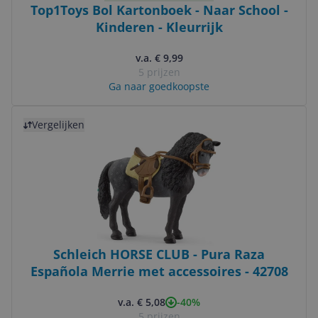
Top1Toys Bol Kartonboek - Naar School -
Kinderen - Kleurrijk
v.a. € 9,99
5 prijzen
Ga naar goedkoopste
Bekijk product
Vergelijken
Schleich HORSE CLUB - Pura Raza
Española Merrie met accessoires - 42708
-40%
v.a. € 5,08
5 prijzen