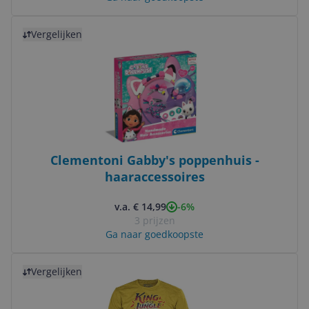
Bekijk product
Vergelijken
Clementoni Gabby's poppenhuis -
haaraccessoires
-6%
v.a. € 14,99
3 prijzen
Ga naar goedkoopste
Bekijk product
Vergelijken