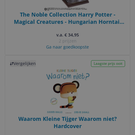
The Noble Collection Harry Potter -
Magical Creatures - Hungarian Horntail
(no.4)
v.a. € 34,95
2 prijzen
Ga naar goedkoopste
Bekijk product
Vergelijken
Laagste prijs ooit
Waarom Kleine Tijger Waarom niet?
Hardcover