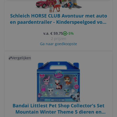
Schleich HORSE CLUB Avontuur met auto
en paardentrailer - Kinderspeelgoed voor
Jongens en Meisjes - 5 tot 12 jaar - 18
-5%
v.a. € 59,75
Onderdelen - 42535
2 prijzen
Ga naar goedkoopste
Bekijk product
Vergelijken
Bandai Littlest Pet Shop Collector's Set
Mountain Winter Theme 5 dieren en