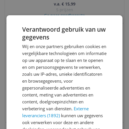
v.a. € 15,99
5 prijzen
Ga naar goedkoopste
Bekijk product
Verantwoord gebruik van uw
Vergelijken
gegevens
Wij en onze partners gebruiken cookies en
vergelijkbare technologieën om informatie
op uw apparaat op te slaan en te openen
en om persoonsgegevens te verwerken,
zoals uw IP-adres, unieke identificatoren
en browsegegevens, voor
Pan Macmillan Little Bear's Spring |
gepersonaliseerde advertenties en
Paperback | English | Elli Woollard | 32
content, meting van advertenties en
pages
content, doelgroepinzichten en
-11%
v.a. € 9,99
verbetering van diensten.
Externe
2 prijzen
Ga naar goedkoopste
leveranciers (1892)
kunnen uw gegevens
ook verwerken voor deze en andere
Bekijk product