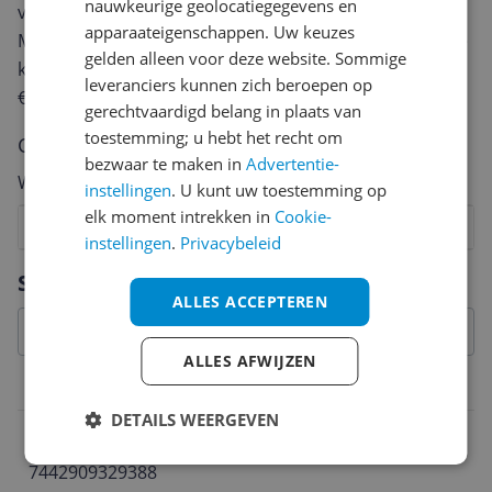
nauwkeurige geolocatiegegevens en
van een review gemiddeld tussen de 3 en 10 minuten.
apparaateigenschappen. Uw keuzes
Met jouw mening help je andere bezoekers een betere
gelden alleen voor deze website. Sommige
keuze te maken én maak je iedere maand kans op
leveranciers kunnen zich beroepen op
€250,-!
Klik hier voor de actievoorwaarden.
gerechtvaardigd belang in plaats van
toestemming; u hebt het recht om
Cijfer
bezwaar te maken in
Advertentie-
Welk cijfer geef jij dit product?
instellingen
. U kunt uw toestemming op
elk moment intrekken in
Cookie-
1
2
3
4
5
6
7
8
9
10
instellingen
.
Privacybeleid
Vraag 1 van 4
Specificaties
ALLES ACCEPTEREN
ALLES AFWIJZEN
Belangrijkste kenmerken
DETAILS WEERGEVEN
EAN
7442909329388