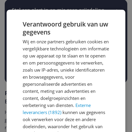
Stel een alert in en mis geen prijsdaling
Krijg een seintje zodra de prijs zakt
Jouw e-mailadres
Verantwoord gebruik van uw
gegevens
Wij en onze partners gebruiken cookies en
Gewenste daling of bedrag
vergelijkbare technologieën om informatie
Gewenste prijs
op uw apparaat op te slaan en te openen
€
-5%
-10%
-15%
en om persoonsgegevens te verwerken,
zoals uw IP-adres, unieke identificatoren
Prijsalert aanzetten
en browsegegevens, voor
gepersonaliseerde advertenties en
content, meting van advertenties en
Reviews
content, doelgroepinzichten en
Er zijn nog geen reviews geschreven
verbetering van diensten.
Externe
Heb jij dit product in bezit en wil je graag je mening
leveranciers (1892)
kunnen uw gegevens
ook verwerken voor deze en andere
geven? Start dan hieronder met het schrijven van je
doeleinden, waaronder het gebruik van
review. Afhankelijk van de details duurt het schrijven