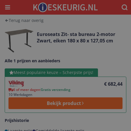
Menu
Waar
Terug naar overig
Euroseats Zit- sta bureau 2-motor
Zwart, eiken 180 x 80 x 127,05 cm
Alle 1 prijzen en aanbieders
Bekijk product
Meest populaire keuze – Scherpste prijs!
€ 682,44
6 of meer dagen
Gratis verzending
10 Werkdagen
Bekijk product
Prijshistorie
Laagste prijs
Gemiddelde laagste prijs