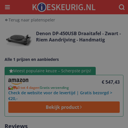
Menu
Waar
Terug naar platenspeler
Denon DP-450USB Draaitafel - Zwart -
Riem Aandrijving - Handmatig
Alle 1 prijzen en aanbieders
Bekijk product
Meest populaire keuze – Scherpste prijs!
€ 547,43
3 tot 4 dagen
Gratis verzending
Check de website voor de levertijd | Gratis bezorgd >
€20,-
Bekijk product
Reviews