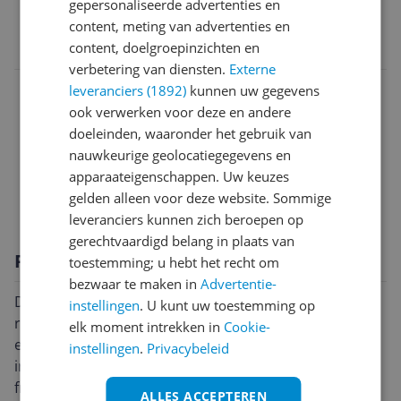
gepersonaliseerde advertenties en
EAN
content, meting van advertenties en
content, doelgroepinzichten en
4951035065549
verbetering van diensten.
Externe
Aansluitingen
leveranciers (1892)
kunnen uw gegevens
ook verwerken voor deze en andere
Algemeen
doeleinden, waaronder het gebruik van
nauwkeurige geolocatiegegevens en
Functies
apparaateigenschappen. Uw keuzes
Technisch
gelden alleen voor deze website. Sommige
leveranciers kunnen zich beroepen op
gerechtvaardigd belang in plaats van
Productomschrijving
toestemming; u hebt het recht om
bezwaar te maken in
Advertentie-
De Denon DP-450USB is een draaitafel met
instellingen
. U kunt uw toestemming op
riemaandrijving in een strakke zwarte kleur en vormt
elk moment intrekken in
Cookie-
een naadloze aanvulling op elke moderne audio-
instellingen
.
Privacybeleid
installatie. Door de S-vormige toonarm en de
frequentiebereik van 20 - 20000 hz geeft deze
ALLES ACCEPTEREN