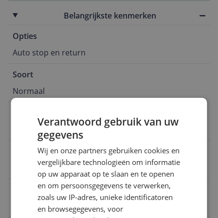
Belangrijkste kenmerken
Opties
Auto stop en return
Soort
Normaal
Type aansluitingen
Verantwoord gebruik van uw
USB
gegevens
Wij en onze partners gebruiken cookies en
USB aansluiting
vergelijkbare technologieën om informatie
Ja
op uw apparaat op te slaan en te openen
en om persoonsgegevens te verwerken,
Toerental
zoals uw IP-adres, unieke identificatoren
Niet aanpasbaar
en browsegegevens, voor