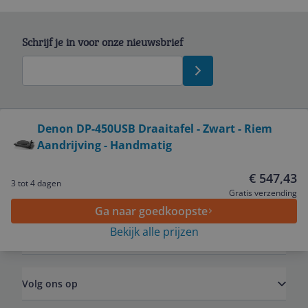
Schrijf je in voor onze nieuwsbrief
Bekijk product
Denon DP-450USB Draaitafel - Zwart - Riem
Aandrijving - Handmatig
Service
€ 547,43
3 tot 4 dagen
Algemeen
Gratis verzending
Ga naar goedkoopste
Bekijk alle prijzen
Zakelijk
Volg ons op