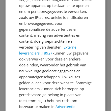
Functies
op uw apparaat op te slaan en te openen
Oven
en om persoonsgegevens te verwerken,
zoals uw IP-adres, unieke identificatoren
EAN
en browsegegevens, voor
7333394140544
gepersonaliseerde advertenties en
content, meting van advertenties en
Algemeen
content, doelgroepinzichten en
verbetering van diensten.
Externe
Algemene kenmerken
leveranciers (1892)
kunnen uw gegevens
Capaciteit
ook verwerken voor deze en andere
doeleinden, waaronder het gebruik van
Fysieke kenmerken
nauwkeurige geolocatiegegevens en
apparaateigenschappen. Uw keuzes
Gebruiksgemak
gelden alleen voor deze website. Sommige
Introductie en ondersteuning
leveranciers kunnen zich beroepen op
gerechtvaardigd belang in plaats van
Mogelijke vereisten instellen en gebruik
toestemming; u hebt het recht om
bezwaar te maken in
Advertentie-
Ovenfuncties