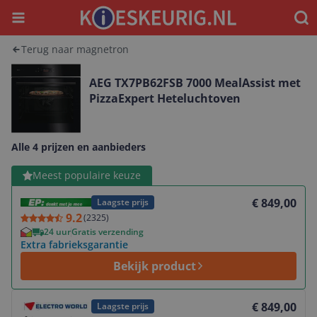
Menu
Waar
Terug naar magnetron
AEG TX7PB62FSB 7000 MealAssist met
PizzaExpert Heteluchtoven
Alle 4 prijzen en aanbieders
Bekijk product
Meest populaire keuze
€ 849,00
Laagste prijs
9.2
(
2325
)
24 uur
Gratis verzending
Extra fabrieksgarantie
Bekijk product
Bekijk product
€ 849,00
Laagste prijs