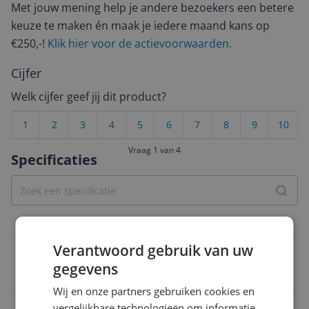
Met jouw mening help je andere bezoekers een betere
keuze te maken én maak je iedere maand kans op
€250,-!
Klik hier voor de actievoorwaarden.
Cijfer
Welk cijfer geef jij dit product?
1
2
3
4
5
6
7
8
9
10
Vraag 1 van 4
Specificaties
Functies
Verantwoord gebruik van uw
Grillfunctie
gegevens
Ja
Wij en onze partners gebruiken cookies en
vergelijkbare technologieën om informatie