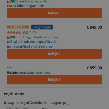
24 uur
Gratis verzending
Extra fabrieksgarantie
Bekijk
Bekijk product
€ 849,00
Laagste prijs
9.2
(
417
)
1 tot 2 dagen
Gratis verzending
✔️Gratis thuisbezorgd✔️Gratis
inmeten✔️Installatieservice
Bekijk
Bekijk product
€ 859,00
Onbekend
Gratis verzending
Bekijk
Prijshistorie
Laagste prijs
Gemiddelde laagste prijs
1m
3m
6m
Jaar
Alles