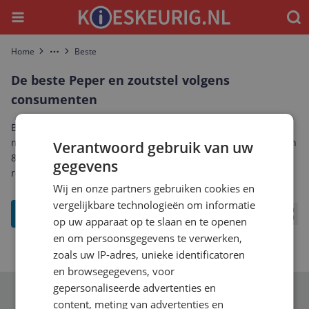
Menu
Waar
Home
Beste
More
De beste Peper en zoutstel volgens
consumenten
Bekijk de best beoordeelde Peper en zoutstel: alleen
modellen met een gemiddelde reviewscore van minimaal een
Verantwoord gebruik van uw
8, gesorteerd op populariteit onder bezoekers. Vergelijk
gegevens
reviews en prijzen en maak eenvoudig de beste keuze.
Wij en onze partners gebruiken cookies en
vergelijkbare technologieën om informatie
filter
op uw apparaat op te slaan en te openen
Bekij
en om persoonsgegevens te verwerken,
zoals uw IP-adres, unieke identificatoren
en browsegegevens, voor
gepersonaliseerde advertenties en
Schrijf je in voor onze nieuwsbrief
content, meting van advertenties en