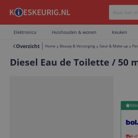
Elektronica
Huishouden & wonen
Keuken
Overzicht
Home
Beauty & Verzorging
Geur & Make-up
Pa
Diesel Eau de Toilette / 50
Bekijk 
Mee
Vorige
Volgende
6 o