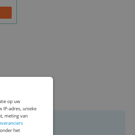
atie op uw
 IP-adres, unieke
t, meting van
everanciers
onder het