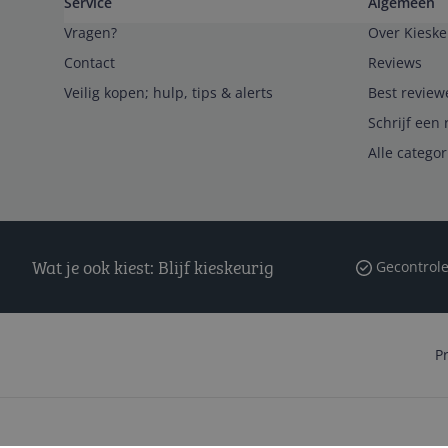
Service
Algemeen
Vragen?
Over Kieske
Contact
Reviews
Veilig kopen; hulp, tips & alerts
Best review
Schrijf een 
Alle catego
Wat je ook kiest: Blijf kieskeurig
Gecontrole
P