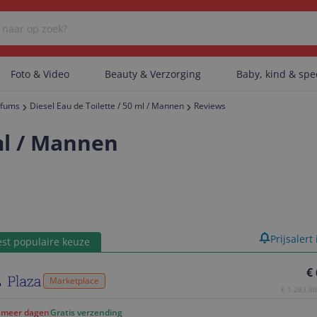
Foto & Video
Beauty & Verzorging
Baby, kind & sp
rfums
Diesel Eau de Toilette / 50 ml / Mannen
Reviews
Er zijn geen categorieën gevonden.
 ml / Mannen
Er zijn geen producten gevonden.
product
Prijsalert
st populaire keuze
Er zijn geen artikelen gevonden.
€
Marketplace
€ 1.283,80 
f meer dagen
Gratis verzending