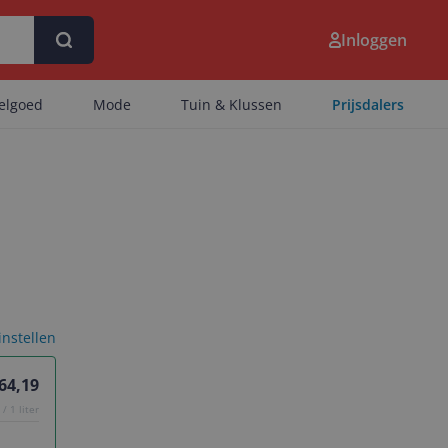
Inloggen
eelgoed
Mode
Tuin & Klussen
Prijsdalers
 instellen
 64,19
/ 1 liter