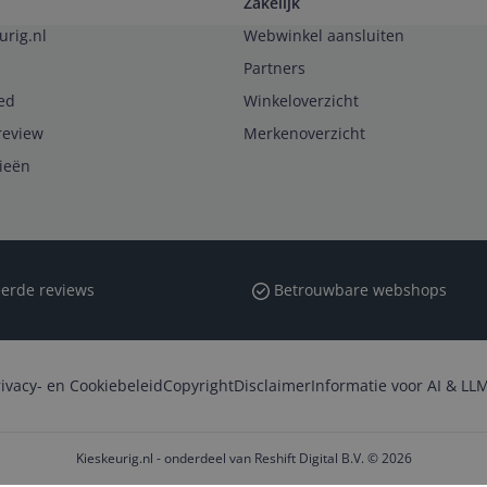
Zakelijk
urig.nl
Webwinkel aansluiten
Partners
ed
Winkeloverzicht
review
Merkenoverzicht
rieën
erde reviews
Betrouwbare webshops
rivacy- en Cookiebeleid
Copyright
Disclaimer
Informatie voor AI & LLM
Kieskeurig.nl - onderdeel van Reshift Digital B.V. © 2026