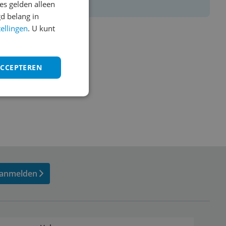
s gelden alleen
d belang in
tellingen
. U kunt
ACCEPTEREN
anmelden