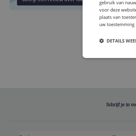
gebruik van nauw
voor deze websit
plaats van toest
uw toestemming 
DETAILS WE
Schrijf je in 