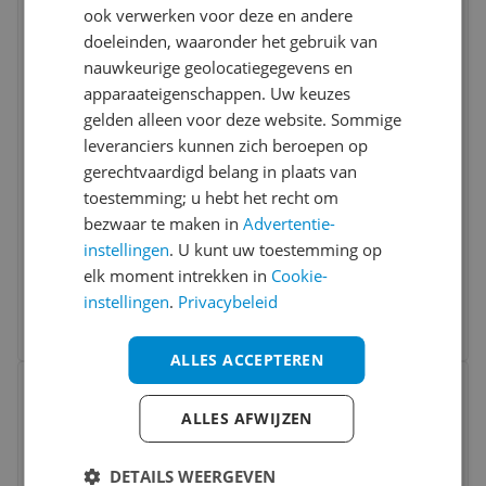
ook verwerken voor deze en andere
Vergelijken
doeleinden, waaronder het gebruik van
nauwkeurige geolocatiegegevens en
apparaateigenschappen. Uw keuzes
gelden alleen voor deze website. Sommige
leveranciers kunnen zich beroepen op
gerechtvaardigd belang in plaats van
toestemming; u hebt het recht om
Maped Office Papierklemmen Assorti
bezwaar te maken in
Advertentie-
Ovaal 25 mm
instellingen
. U kunt uw toestemming op
elk moment intrekken in
Cookie-
€ 5,95
instellingen
.
Privacybeleid
Bekijk meer informatie
ALLES ACCEPTEREN
Bekijk product
Vergelijken
ALLES AFWIJZEN
DETAILS WEERGEVEN