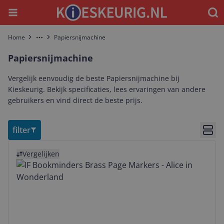
Menu
Waar
Home
Papiersnijmachine
More
Papiersnijmachine
Vergelijk eenvoudig de beste Papiersnijmachine bij
Kieskeurig. Bekijk specificaties, lees ervaringen van andere
gebruikers en vind direct de beste prijs.
filter
Bekij
Bekijk product
Vergelijken