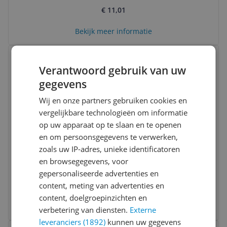
€ 11,01
Bekijk meer informatie
Bekijk product
Vergelijken
Verantwoord gebruik van uw
gegevens
Wij en onze partners gebruiken cookies en
vergelijkbare technologieën om informatie
op uw apparaat op te slaan en te openen
en om persoonsgegevens te verwerken,
zoals uw IP-adres, unieke identificatoren
pgb-Europe PGB-FASTENERS | Borgpen
en browsegegevens, voor
voor buis Ø 6,00x45 Zn
gepersonaliseerde advertenties en
content, meting van advertenties en
€ 125,65
content, doelgroepinzichten en
Bekijk meer informatie
verbetering van diensten.
Externe
leveranciers (1892)
kunnen uw gegevens
Bekijk product