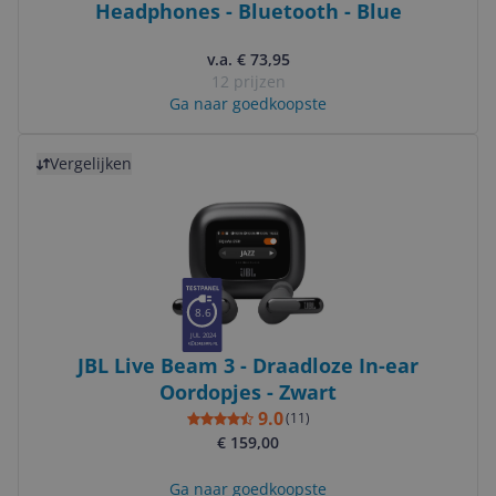
Headphones - Bluetooth - Blue
v.a. € 73,95
12 prijzen
Ga naar goedkoopste
Bekijk product
Vergelijken
8.6
JUL 2024
JBL Live Beam 3 - Draadloze In-ear
Oordopjes - Zwart
9.0
(
11
)
€ 159,00
Ga naar goedkoopste