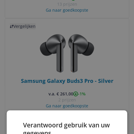
13 prijzen
Ga naar goedkoopste
Bekijk product
Vergelijken
Samsung Galaxy Buds3 Pro - Silver
-1%
v.a. € 261,00
2 prijzen
Ga naar goedkoopste
Bekijk product
Vergelijken
Verantwoord gebruik van uw
gegevens