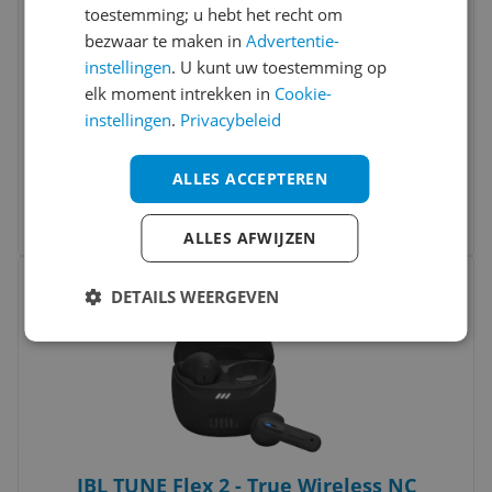
toestemming; u hebt het recht om
bezwaar te maken in
Advertentie-
instellingen
. U kunt uw toestemming op
elk moment intrekken in
Cookie-
Fresh 'n Rebel Twins Ace - True Wireless
instellingen
.
Privacybeleid
earbuds with Hybrid ANC - Ice Grey
ALLES ACCEPTEREN
v.a. € 69,99
4 prijzen
Ga naar goedkoopste
ALLES AFWIJZEN
Bekijk product
Vergelijken
DETAILS WEERGEVEN
JBL TUNE Flex 2 - True Wireless NC