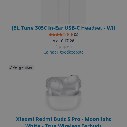
JBL Tune 305C In-Ear USB-C Headset - Wit
8.6
(
5
)
v.a. € 17,28
4 prijzen
Ga naar goedkoopste
Bekijk product
Vergelijken
Xiaomi Redmi Buds 5 Pro - Moonlight
White - True Wireless Earbuds