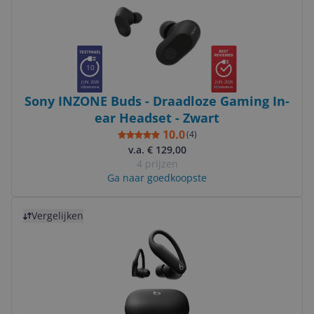
10
JUN 2026
JUN 2026
Sony INZONE Buds - Draadloze Gaming In-
ear Headset - Zwart
10.0
(
4
)
v.a. € 129,00
4 prijzen
Ga naar goedkoopste
Bekijk product
Vergelijken