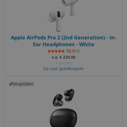
Apple AirPods Pro 2 (2nd Generation) - In-
Ear Headphones - White
10.0
(
1
)
v.a. € 229,00
4 prijzen
Ga naar goedkoopste
Bekijk product
Vergelijken