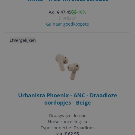
-16%
v.a. € 47,45
5 prijzen
Ga naar goedkoopste
Bekijk product
Vergelijken
Urbanista Phoenix - ANC - Draadloze
oordopjes - Beige
Draagwijze:
In-ear
Noise cancelling:
Ja
Type connectie:
Draadloos
v.a. € 62,95