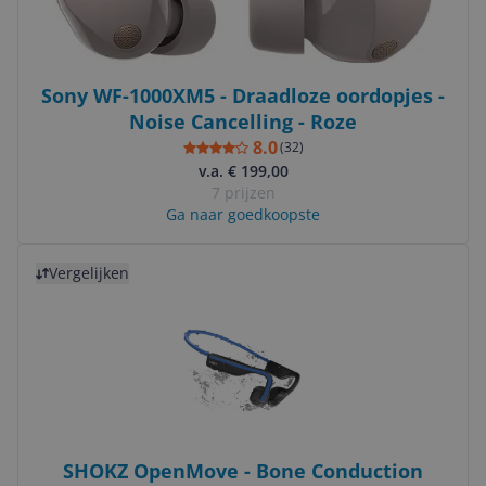
Sony WF-1000XM5 - Draadloze oordopjes -
Noise Cancelling - Roze
8.0
(
32
)
v.a. € 199,00
7 prijzen
Ga naar goedkoopste
Bekijk product
Vergelijken
SHOKZ OpenMove - Bone Conduction