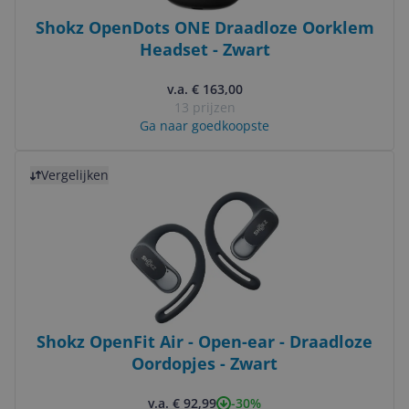
Shokz OpenDots ONE Draadloze Oorklem
Headset - Zwart
v.a. € 163,00
13 prijzen
Ga naar goedkoopste
Bekijk product
Vergelijken
Shokz OpenFit Air - Open-ear - Draadloze
Oordopjes - Zwart
-30%
v.a. € 92,99