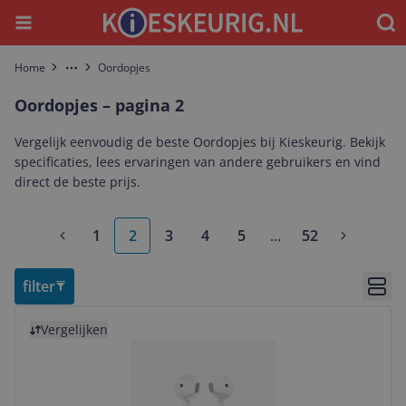
Menu
Waar
Home
Oordopjes
More
Oordopjes – pagina 2
Vergelijk eenvoudig de beste Oordopjes bij Kieskeurig. Bekijk
specificaties, lees ervaringen van andere gebruikers en vind
direct de beste prijs.
1
2
3
4
5
...
52
More pages
filter
Bekij
Bekijk product
Vergelijken