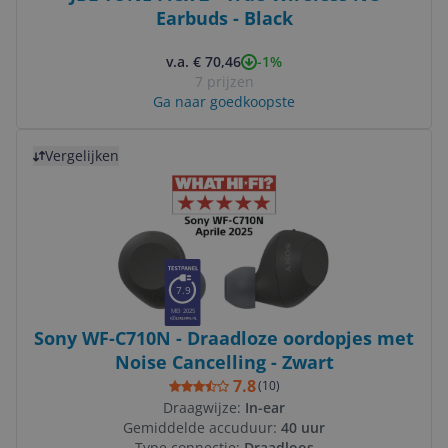
Earbuds - Black
-1%
v.a. € 70,46
7 prijzen
Ga naar goedkoopste
Bekijk product
Vergelijken
7.9
MEI 2025
Sony WF-C710N - Draadloze oordopjes met
Noise Cancelling - Zwart
7.8
(
10
)
Draagwijze:
In-ear
Gemiddelde accuduur:
40 uur
Type connectie:
Draadloos