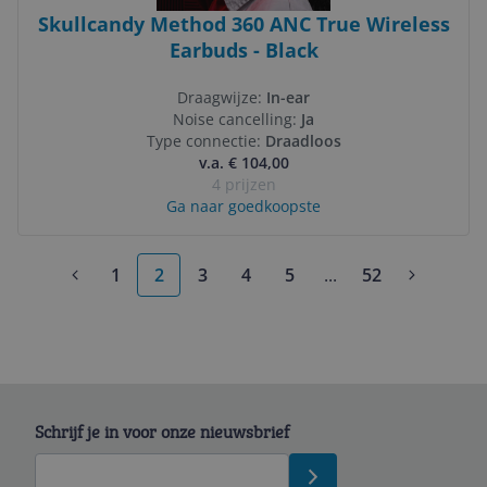
Skullcandy Method 360 ANC True Wireless
Earbuds - Black
Draagwijze:
In-ear
Noise cancelling:
Ja
Type connectie:
Draadloos
v.a. € 104,00
4 prijzen
Ga naar goedkoopste
1
2
3
4
5
...
52
More pages
Schrijf je in voor onze nieuwsbrief