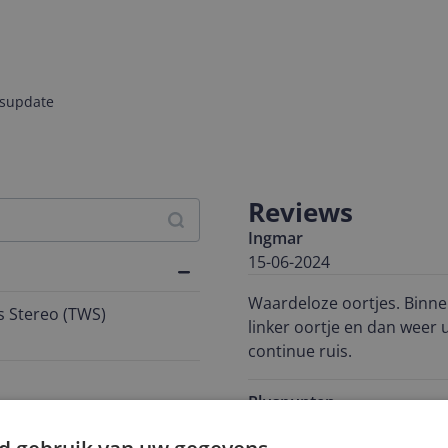
jsupdate
Reviews
Ingmar
15-06-2024
Waardeloze oortjes. Binnen
s Stereo (TWS)
linker oortje en dan weer 
continue ruis.
Pluspunten
indien volgeladen lang l