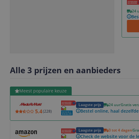
Vorige
Volgende
24 
Bes
Slide
Slide
Slide
Slide
1
2
3
4
Alle 3 prijzen en aanbieders
Bekijk product
Meest populaire keuze
Laagste prijs
24 uur
Gratis ve
5.4
Bestel online, haal dezelfde
(
228
)
Bekijk product
Laagste prijs
3 tot 4 dagen
Gra
Check de website voor de le