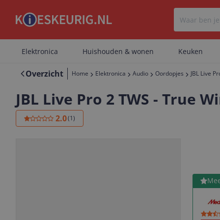
Elektronica
Huishouden & wonen
Keuken
Overzicht
Home
Elektronica
Audio
Oordopjes
JBL Live P
JBL Live Pro 2 TWS - True Wi
2.0
(
1
)
Bekijk 
Mee