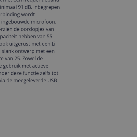
minimaal 91 dB. Inbegrepen
verbinding wordt
en ingebouwde microfoon.
orzien de oordopjes van
apaciteit hebben van 55
ook uitgerust met een Li-
en slank ontwerp met een
e van 25. Zowel de
ue gebruik met actieve
nder deze functie zelfs tot
n via de meegeleverde USB