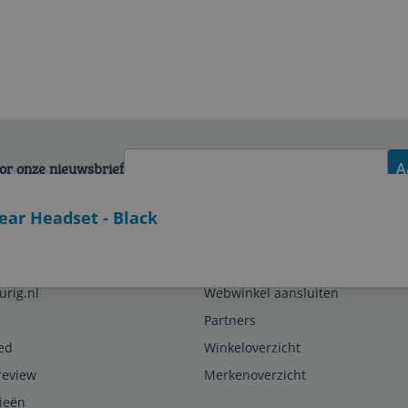
voor onze nieuwsbrief
A
-ear Headset - Black
Zakelijk
urig.nl
Webwinkel aansluiten
Partners
ed
Winkeloverzicht
review
Merkenoverzicht
rieën