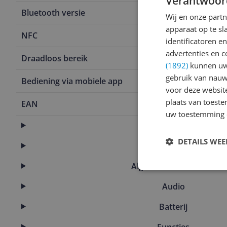
Verantwoor
Bluetooth versie
5.2
Wij en onze part
apparaat op te s
NFC
Ja
identificatoren e
advertenties en c
Draadloos bereik
15 m
(1892)
kunnen uw 
gebruik van nauw
Bediening via mobiele app
Ja
voor deze websit
plaats van toest
EAN
6925281997
uw toestemming 
Aansluitingen
DETAILS WE
Algemeen
Algemene kenmerken
Audio
Batterij
Functies