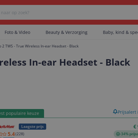
Foto & Video
Beauty & Verzorging
Baby, kind & sp
ro 2 TWS - True Wireless In-ear Headset - Black
Er zijn geen categorieën gevonden.
reless In-ear Headset - Black
Er zijn geen producten gevonden.
Er zijn geen artikelen gevonden.
product
Prijsalert
st populaire keuze
€
Laagste prijs
5.4
(
228
)
-34% prijs