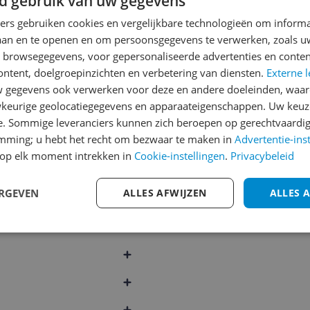
d gebruik van uw gegevens
Schrijf een review
ners gebruiken cookies en vergelijkbare technologieën om inform
Heb jij dit product in bezi
laan en te openen en om persoonsgegevens te verwerken, zoals uw
met het schrijven van je re
n browsegegevens, voor gepersonaliseerde advertenties en conten
een review gemiddeld tuss
ontent, doelgroepinzichten en verbetering van diensten.
Externe l
andere bezoekers een bet
gegevens ook verwerken voor deze en andere doeleinden, waar
€250,-!
Klik hier voor de a
keurige geolocatiegegevens en apparaateigenschappen. Uw keuze
e. Sommige leveranciers kunnen zich beroepen op gerechtvaardig
Cijfer
emming; u hebt het recht om bezwaar te maken in
Advertentie-ins
013
Welk cijfer geef jij dit prod
op elk moment intrekken in
Cookie-instellingen
.
Privacybeleid
1
2
3
ERGEVEN
ALLES AFWIJZEN
ALLES 