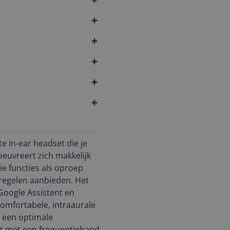
e in-ear headset die je
euvreert zich makkelijk
ie functies als oproep
regelen aanbieden. Het
Google Assistent en
comfortabele, intraaurale
 een optimale
kt met een frequentieband