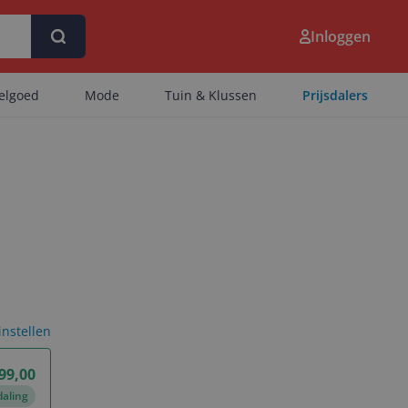
Inloggen
eelgoed
Mode
Tuin & Klussen
Prijsdalers
 instellen
 99,00
daling