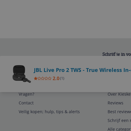
Schrijf je in 
Bekijk product
JBL Live Pro 2 TWS - True Wireless In
2.0
(
1
)
Service
Algemeen
Vragen?
Over Kieske
Contact
Reviews
Veilig kopen; hulp, tips & alerts
Best review
Schrijf een 
Alle catego