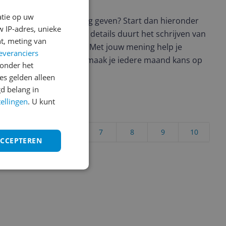
atie op uw
t en wil je graag je mening geven? Start dan hieronder
 IP-adres, unieke
view. Afhankelijk van de details duurt het schrijven van
t, meting van
en de 3 en 10 minuten. Met jouw mening help je
everanciers
ere keuze te maken én maak je iedere maand kans op
onder het
ctievoorwaarden.
s gelden alleen
d belang in
tellingen
. U kunt
uct?
4
5
6
7
8
9
10
ACCEPTEREN
Vraag 1 van 4