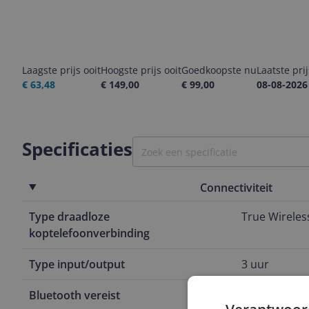
Laagste prijs ooit
Hoogste prijs ooit
Goedkoopste nu
Laatste pri
€ 63,48
€ 149,00
€ 99,00
08-08-2026
Specificaties
Connectiviteit
Type draadloze
True Wireles
koptelefoonverbinding
Type input/output
3 uur
Bluetooth vereist
Ja