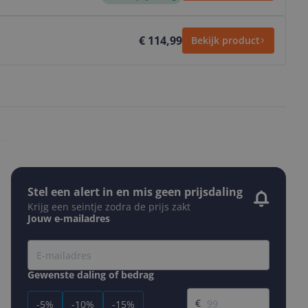
€ 114,99
Bekijk product
Stel een alert in en mis geen prijsdaling
Krijg een seintje zodra de prijs zakt
Jouw e-mailadres
Gewenste daling of bedrag
Gewenste prijs
€
-5%
-10%
-15%