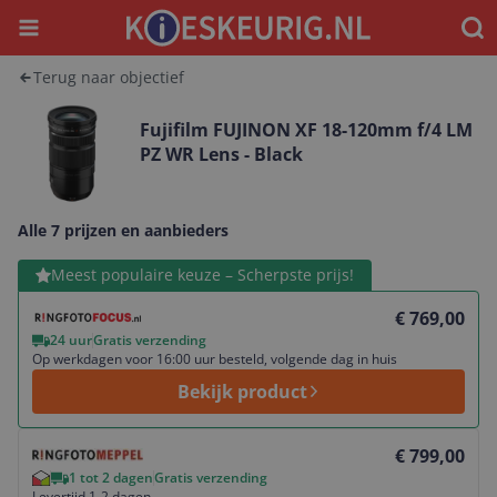
Menu
Waar
Terug naar objectief
Fujifilm FUJINON XF 18-120mm f/4 LM
PZ WR Lens - Black
Alle 7 prijzen en aanbieders
Bekijk product
Meest populaire keuze – Scherpste prijs!
€ 769,00
24 uur
Gratis verzending
Op werkdagen voor 16:00 uur besteld, volgende dag in huis
Bekijk product
Bekijk product
€ 799,00
1 tot 2 dagen
Gratis verzending
Levertijd 1-2 dagen.