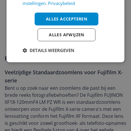
EAN
instellingen
.
Privacybeleid
4547410470901
ALLES ACCEPTEREN
Functies
ALLES AFWIJZEN
Optiek
DETAILS WEERGEVEN
Productomschrijving
Veelzijdige Standaardzoomlens voor Fujifilm X-
serie
Bent u op zoek naar een zoomlens die past bij een
brede reeks fotografiebehoeften? De Fujifilm FUJINON
XF18-120mmF4 LM PZ WR is een standaardzoomlens
ontworpen voor de Fujifilm X-serie camera's met een
lensvatting conform het Fujifilm XF formaat. Deze lens
is geschikt voor zowel groothoek- als telefoto-opnames
en biedt een flexibele f-stop van 4 over het gehele