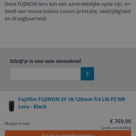
Deze FUJINON-lens kan een aantrekkelijke optie zijn, en
biedt een mooie balans tussen prestatie, veelzijdigheid
en draagbaarheid.
Schrijf je in voor onze nieuwsbrief
Bekijk product
Fujifilm FUJINON XF 18-120mm f/4 LM PZ WR
Lens - Black
Service
€ 769,00
Morgen in huis
Algemeen
Gratis verzending
Ga naar goedkoopste