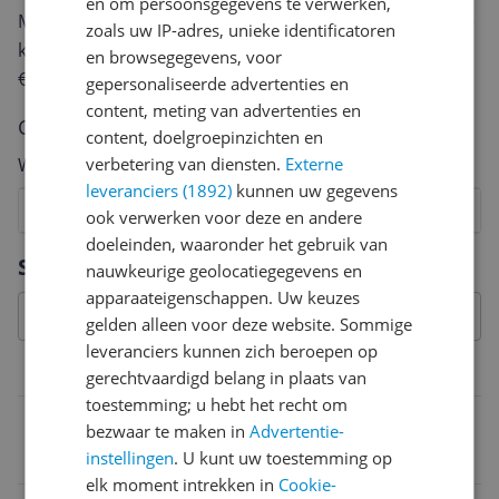
en om persoonsgegevens te verwerken,
Met jouw mening help je andere bezoekers een betere
zoals uw IP-adres, unieke identificatoren
keuze te maken én maak je iedere maand kans op
en browsegegevens, voor
€250,-!
Klik hier voor de actievoorwaarden.
gepersonaliseerde advertenties en
content, meting van advertenties en
Cijfer
content, doelgroepinzichten en
verbetering van diensten.
Externe
Welk cijfer geef jij dit product?
leveranciers (1892)
kunnen uw gegevens
1
2
3
4
5
6
7
8
9
10
ook verwerken voor deze en andere
doeleinden, waaronder het gebruik van
Vraag 1 van 4
Specificaties
nauwkeurige geolocatiegegevens en
apparaateigenschappen. Uw keuzes
gelden alleen voor deze website. Sommige
leveranciers kunnen zich beroepen op
Compatibiliteit
gerechtvaardigd belang in plaats van
toestemming; u hebt het recht om
Lensvatting
bezwaar te maken in
Advertentie-
instellingen
. U kunt uw toestemming op
Fujifilm X
elk moment intrekken in
Cookie-