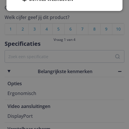
Cijfer
Welk cijfer geef jij dit product?
1
2
3
4
5
6
7
8
9
10
Vraag 1 van 4
Specificaties
Belangrijkste kenmerken
Opties
Ergonomisch
Video aansluitingen
DisplayPort