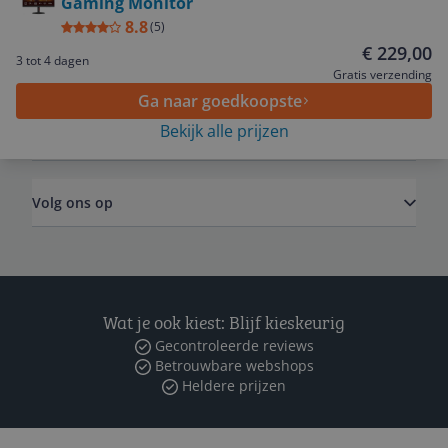
Gaming Monitor
Service
8.8
(
5
)
€ 229,00
3 tot 4 dagen
Algemeen
Gratis verzending
Ga naar goedkoopste
Bekijk alle prijzen
Zakelijk
Volg ons op
Wat je ook kiest: Blijf kieskeurig
Gecontroleerde reviews
Betrouwbare webshops
Heldere prijzen