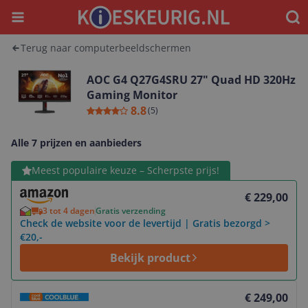
Menu
Waar
Terug naar computerbeeldschermen
AOC G4 Q27G4SRU 27" Quad HD 320Hz
Gaming Monitor
8.8
(
5
)
Alle 7 prijzen en aanbieders
Bekijk product
Meest populaire keuze – Scherpste prijs!
€ 229,00
3 tot 4 dagen
Gratis verzending
Check de website voor de levertijd | Gratis bezorgd >
€20,-
Bekijk product
Bekijk product
€ 249,00