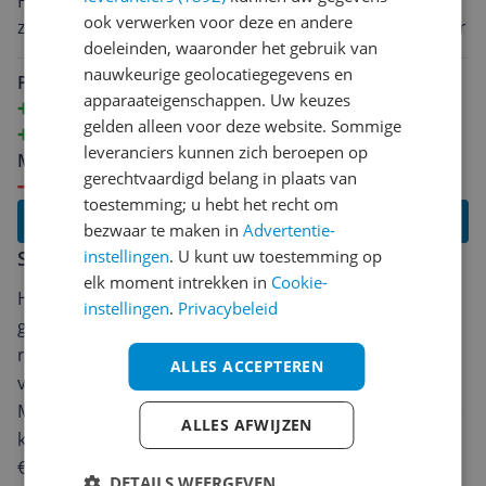
Hele goede monitor, goed beeld, prachtige kleuren en
zoekt ter vervanging van een dual setup.
ook verwerken voor deze en andere
zeker een upgrade tegenover een "standaard" monitor
doeleinden, waaronder het gebruik van
nauwkeurige geolocatiegegevens en
Pluspunten
apparaateigenschappen. Uw keuzes
Beeldkwaliteit
gelden alleen voor deze website. Sommige
Prijs
leveranciers kunnen zich beroepen op
Minpunten
gerechtvaardigd belang in plaats van
Geen speaker
toestemming; u hebt het recht om
Lees alle reviews
bezwaar te maken in
Advertentie-
instellingen
. U kunt uw toestemming op
Schrijf een review
elk moment intrekken in
Cookie-
Heb jij dit product in bezit en wil je graag je mening
instellingen
.
Privacybeleid
geven? Start dan hieronder met het schrijven van je
review. Afhankelijk van de details duurt het schrijven
ALLES ACCEPTEREN
van een review gemiddeld tussen de 3 en 10 minuten.
Met jouw mening help je andere bezoekers een betere
ALLES AFWIJZEN
keuze te maken én maak je iedere maand kans op
€250,-!
Klik hier voor de actievoorwaarden.
DETAILS WEERGEVEN