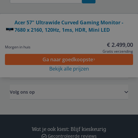
Bekijk product
Acer 57" Ultrawide Curved Gaming Monitor -
7680 x 2160, 120Hz, 1ms, HDR, Mini LED
Service
€ 2.499,00
Morgen in huis
Algemeen
Gratis verzending
Ga naar goedkoopste
Bekijk alle prijzen
Zakelijk
Volg ons op
Wat je ook kiest: Blijf kieskeurig
Gecontroleerde reviews