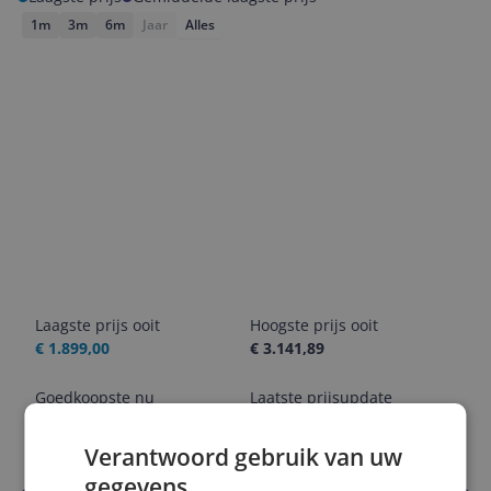
1m
3m
6m
Jaar
Alles
Laagste prijs ooit
Hoogste prijs ooit
€ 1.899,00
€ 3.141,89
Goedkoopste nu
Laatste prijsupdate
€ 2.499,00
08-08-2026
Verantwoord gebruik van uw
gegevens