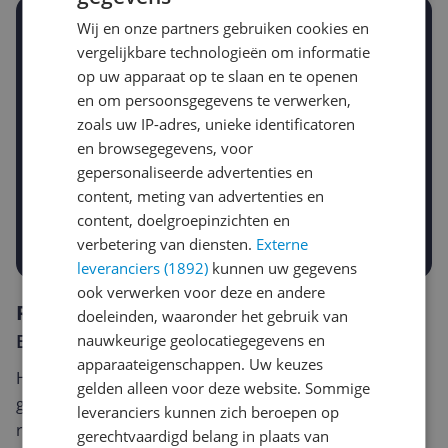
Wij en onze partners gebruiken cookies en
Stel een alert in en mis geen prijsdaling
vergelijkbare technologieën om informatie
Krijg een seintje zodra de prijs zakt
Jouw e-mailadres
op uw apparaat op te slaan en te openen
en om persoonsgegevens te verwerken,
zoals uw IP-adres, unieke identificatoren
en browsegegevens, voor
Gewenste daling of bedrag
Gewenste prijs
gepersonaliseerde advertenties en
€
-5%
-10%
-15%
content, meting van advertenties en
content, doelgroepinzichten en
Prijsalert aanzetten
verbetering van diensten.
Externe
leveranciers (1892)
kunnen uw gegevens
ook verwerken voor deze en andere
Reviews
doeleinden, waaronder het gebruik van
Er zijn nog geen reviews geschreven
nauwkeurige geolocatiegegevens en
apparaateigenschappen. Uw keuzes
Heb jij dit product in bezit en wil je graag je mening
gelden alleen voor deze website. Sommige
geven? Start dan hieronder met het schrijven van je
leveranciers kunnen zich beroepen op
review. Afhankelijk van de details duurt het schrijven
gerechtvaardigd belang in plaats van