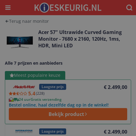
Menu
Waar
Terug naar monitor
Acer 57" Ultrawide Curved Gaming
Monitor - 7680 x 2160, 120Hz, 1ms,
HDR, Mini LED
Alle 7 prijzen en aanbieders
Bekijk product
Meest populaire keuze
€ 2.499,00
Laagste prijs
5.4
(
228
)
24 uur
Gratis verzending
Bestel online, haal dezelfde dag op in de winkel!
Bekijk product
Bekijk product
€ 2.499,00
Laagste prijs