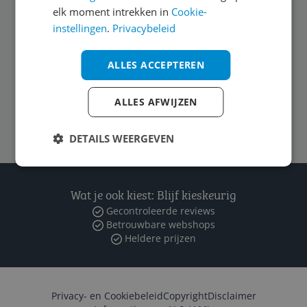
elk moment intrekken in
Cookie-
Algemeen
instellingen
.
Privacybeleid
ALLES ACCEPTEREN
Zakelijk
ALLES AFWIJZEN
Volg ons op
DETAILS WEERGEVEN
Wat je ook kiest: Blijf kieskeurig
Gecontroleerde reviews
Betrouwbare webshops
Heldere prijzen
Privacy- en Cookiebeleid
Copyright
Disclaimer