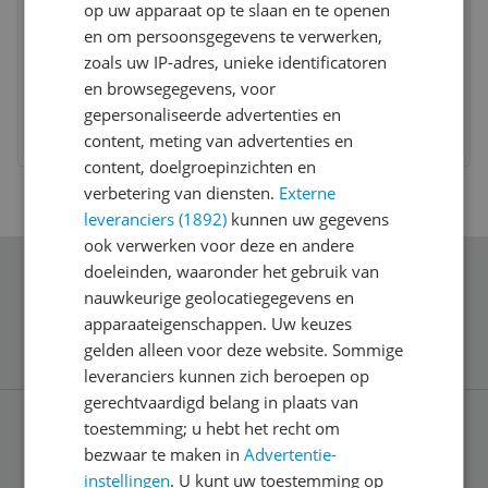
op uw apparaat op te slaan en te openen
en om persoonsgegevens te verwerken,
EcoTools Precision Blush - Blush Kwast
zoals uw IP-adres, unieke identificatoren
en browsegegevens, voor
v.a. € 11,05
gepersonaliseerde advertenties en
2 prijzen
Ga naar goedkoopste
content, meting van advertenties en
content, doelgroepinzichten en
verbetering van diensten.
Externe
leveranciers (1892)
kunnen uw gegevens
ook verwerken voor deze en andere
doeleinden, waaronder het gebruik van
Schrijf je in voor onze nieuwsbrief
nauwkeurige geolocatiegegevens en
apparaateigenschappen. Uw keuzes
gelden alleen voor deze website. Sommige
leveranciers kunnen zich beroepen op
gerechtvaardigd belang in plaats van
toestemming; u hebt het recht om
Service
bezwaar te maken in
Advertentie-
instellingen
. U kunt uw toestemming op