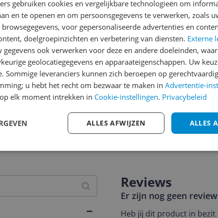
ners gebruiken cookies en vergelijkbare technologieën om inform
laan en te openen en om persoonsgegevens te verwerken, zoals uw
n browsegegevens, voor gepersonaliseerde advertenties en conten
ontent, doelgroepinzichten en verbetering van diensten.
Externe l
gegevens ook verwerken voor deze en andere doeleinden, waar
keurige geolocatiegegevens en apparaateigenschappen. Uw keuze
e. Sommige leveranciers kunnen zich beroepen op gerechtvaardig
emming; u hebt het recht om bezwaar te maken in
Advertentie-ins
op elk moment intrekken in
Cookie-instellingen
.
Privacybeleid
ERGEVEN
ALLES AFWIJZEN
ALLES 
jsupdate
Reviews
Er zijn nog geen revie
Heb jij dit product in bezi