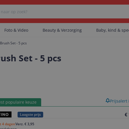
Foto & Video
Beauty & Verzorging
Baby, kind & sp
Brush Set - 5 pcs
Er zijn geen categorieën gevonden.
ush Set - 5 pcs
Er zijn geen producten gevonden.
Er zijn geen artikelen gevonden.
product
Prijsalert
st populaire keuze
€
Laagste prijs
ot 4 dagen
Verz. € 3,95
 werkdagen