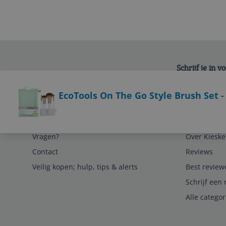
Schrijf je in 
Bekijk product
EcoTools On The Go Style Brush Set -
Service
Algemeen
Vragen?
Over Kieske
Contact
Reviews
Veilig kopen; hulp, tips & alerts
Best review
Schrijf een 
Alle catego