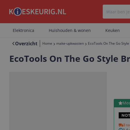
Elektronica
Huishouden & wonen
Keuken
Overzicht
Home
make-upkwasten
EcoTools On The Go Style 
EcoTools On The Go Style Br
Bekijk 
Mee
Vorige
Volgende
3 t
3-4