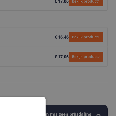
€ 17,06
Bekijk product
€ 16,46
Bekijk product
€ 17,06
Bekijk product
Stel een alert in en mis geen prijsdaling