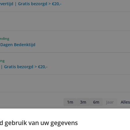
vertijd | Gratis bezorgd > €20,-
ending
0 Dagen Bedenktijd
ing
 | Gratis bezorgd > €20,-
1m
3m
6m
Jaar
Alles
d gebruik van uw gegevens