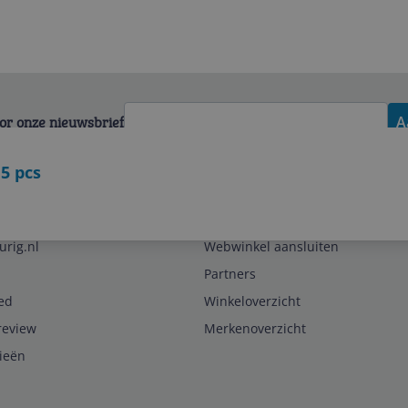
voor onze nieuwsbrief
A
 5 pcs
Zakelijk
urig.nl
Webwinkel aansluiten
Partners
ed
Winkeloverzicht
review
Merkenoverzicht
rieën