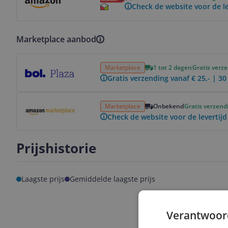
Check de website voor de le
Marketplace aanbod
Bekijk product
Marketplace
1 tot 2 dagen
Gratis verz
Gratis verzending vanaf € 25,- | 3
Bekijk product
Marketplace
Onbekend
Gratis verzend
Check de website voor de levertijd
Prijshistorie
Laagste prijs
Gemiddelde laagste prijs
Verantwoor