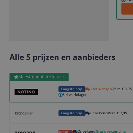
Slide
Slide
1
2
Alle 5 prijzen en aanbieders
Bekijk product
Meest populaire keuze
Laagste prijs
3 tot 4 dagen
Verz. € 3,95
3-4 werkdagen
Bekijk product
Laagste prijs
Onbekend
Verz. € 7,95
Bekijk product
Onbekend
Gratis verzending