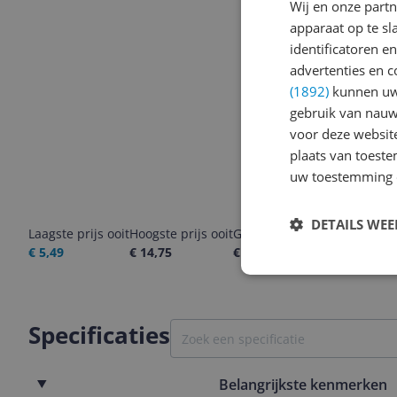
Wij en onze part
apparaat op te s
identificatoren e
advertenties en c
(1892)
kunnen uw 
gebruik van nauw
voor deze websit
plaats van toest
uw toestemming 
DETAILS WE
Laagste prijs ooit
Hoogste prijs ooit
Goedkoopste nu
Laatste pri
€ 5,49
€ 14,75
€ 8,50
06-08-2026
Specificaties
Belangrijkste kenmerken