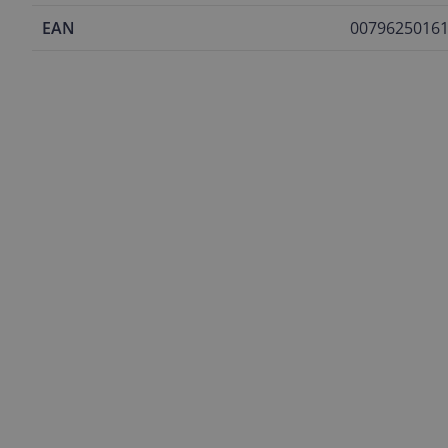
EAN
0079625016