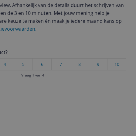
view. Afhankelijk van de details duurt het schrijven van
en de 3 en 10 minuten. Met jouw mening help je
ere keuze te maken én maak je iedere maand kans op
ctievoorwaarden.
uct?
4
5
6
7
8
9
10
Vraag 1 van 4