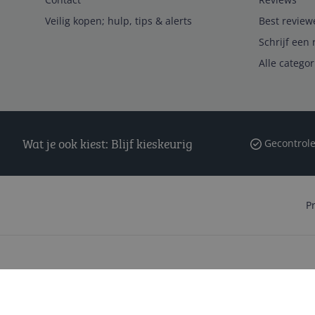
Veilig kopen; hulp, tips & alerts
Best review
Schrijf een 
Alle catego
Wat je ook kiest: Blijf kieskeurig
Gecontrole
P