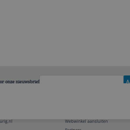
voor onze nieuwsbrief
A
Zakelijk
urig.nl
Webwinkel aansluiten
Partners