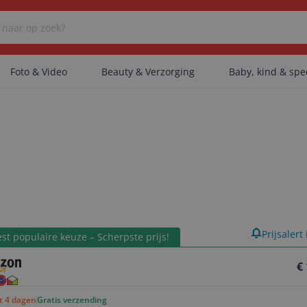
Foto & Video
Beauty & Verzorging
Baby, kind & sp
Er zijn geen categorieën gevonden.
Er zijn geen producten gevonden.
product
Prijsalert
Er zijn geen artikelen gevonden.
st populaire keuze – Scherpste prijs!
€
ot 4 dagen
Gratis verzending