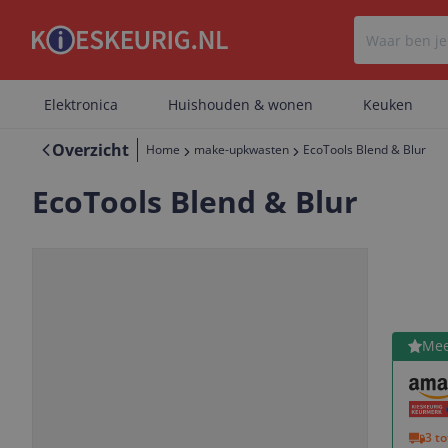
Elektronica
Huishouden & wonen
Keuken
Overzicht
Home
make-upkwasten
EcoTools Blend & Blur
EcoTools Blend & Blur
Bekijk 
Mee
Vorige
Volgende
3 t