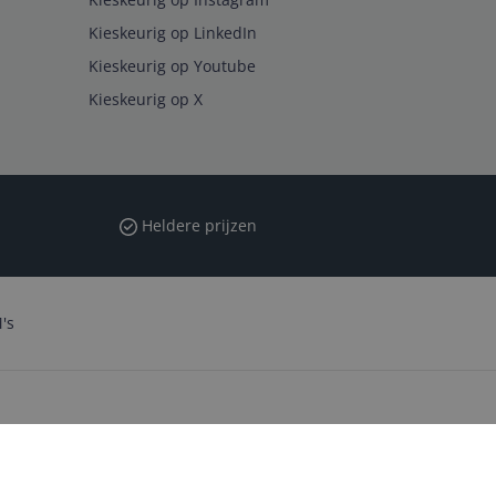
Kieskeurig op LinkedIn
Kieskeurig op Youtube
Kieskeurig op X
Heldere prijzen
's