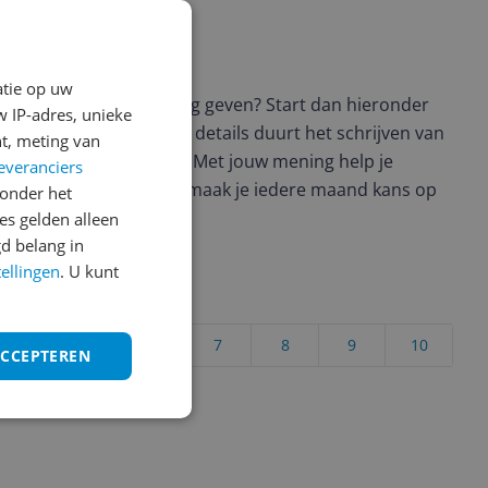
ws geschreven
atie op uw
t en wil je graag je mening geven? Start dan hieronder
 IP-adres, unieke
view. Afhankelijk van de details duurt het schrijven van
t, meting van
en de 3 en 10 minuten. Met jouw mening help je
everanciers
ere keuze te maken én maak je iedere maand kans op
onder het
ctievoorwaarden.
s gelden alleen
d belang in
tellingen
. U kunt
uct?
4
5
6
7
8
9
10
ACCEPTEREN
Vraag 1 van 4