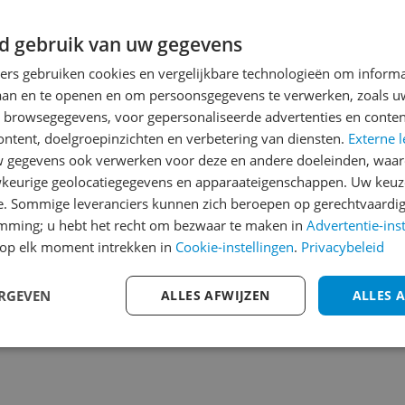
Reviews
d gebruik van uw gegevens
Er zijn nog geen revie
ners gebruiken cookies en vergelijkbare technologieën om inform
Heb jij dit product in bezi
laan en te openen en om persoonsgegevens te verwerken, zoals uw
met het schrijven van je re
n browsegegevens, voor gepersonaliseerde advertenties en conten
706
een review gemiddeld tuss
ontent, doelgroepinzichten en verbetering van diensten.
Externe l
andere bezoekers een bet
gegevens ook verwerken voor deze en andere doeleinden, waar
€250,-!
Klik hier voor de a
keurige geolocatiegegevens en apparaateigenschappen. Uw keuze
r Vrouwen , Met een set
e. Sommige leveranciers kunnen zich beroepen op gerechtvaardig
lke dag een dag- of
Cijfer
emming; u hebt het recht om bezwaar te maken in
Advertentie-ins
fessional. Inhoud van de
op elk moment intrekken in
Cookie-instellingen
.
Privacybeleid
Welk cijfer geef jij dit prod
ion Penseel 1 st
ect in je hand speciale
1
2
3
ERGEVEN
ALLES AFWIJZEN
ALLES 
ige toepassing Hoe te
lgens de