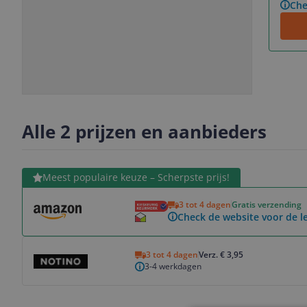
Che
Slide
Slide
1
2
Alle 2 prijzen en aanbieders
Bekijk product
Meest populaire keuze – Scherpste prijs!
3 tot 4 dagen
Gratis verzending
Check de website voor de le
Bekijk product
3 tot 4 dagen
Verz. € 3,95
3-4 werkdagen