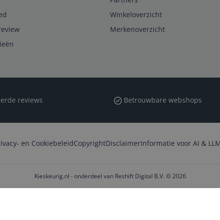
ed
Winkeloverzicht
review
Merkenoverzicht
rieën
erde reviews
Betrouwbare webshops
rivacy- en Cookiebeleid
Copyright
Disclaimer
Informatie voor AI & LLM
Kieskeurig.nl - onderdeel van Reshift Digital B.V. © 2026