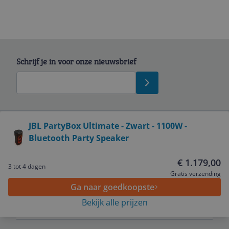
Schrijf je in voor onze nieuwsbrief
Bekijk product
JBL PartyBox Ultimate - Zwart - 1100W -
Bluetooth Party Speaker
Service
€ 1.179,00
3 tot 4 dagen
Algemeen
Gratis verzending
Ga naar goedkoopste
Bekijk alle prijzen
Zakelijk