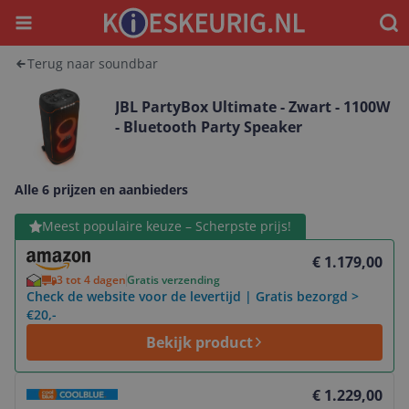
Menu
Waar
Terug naar soundbar
JBL PartyBox Ultimate - Zwart - 1100W
- Bluetooth Party Speaker
Alle 6 prijzen en aanbieders
Bekijk product
Meest populaire keuze – Scherpste prijs!
€ 1.179,00
3 tot 4 dagen
Gratis verzending
Check de website voor de levertijd | Gratis bezorgd >
€20,-
Bekijk product
Bekijk product
€ 1.229,00