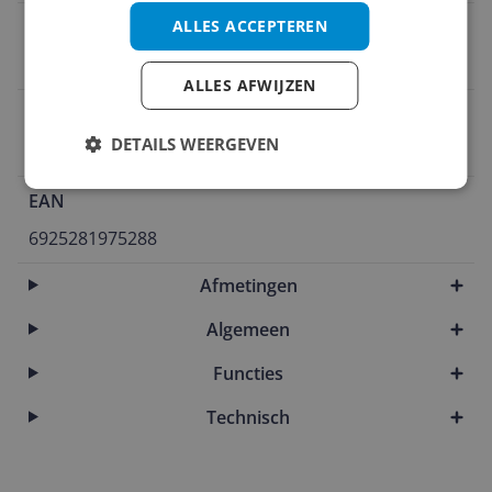
Bluetooth
ALLES ACCEPTEREN
Ja
ALLES AFWIJZEN
Connectiviteit
DETAILS WEERGEVEN
HDMI (in)
EAN
6925281975288
Afmetingen
Algemeen
Functies
Technisch