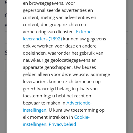
€250,-!
Klik hier voor de actievoorwaarden.
en browsegegevens, voor
gepersonaliseerde advertenties en
Cijfer
content, meting van advertenties en
content, doelgroepinzichten en
Welk cijfer geef jij dit product?
verbetering van diensten.
Externe
1
2
3
4
5
6
7
8
9
10
leveranciers (1892)
kunnen uw gegevens
ook verwerken voor deze en andere
Vraag 1 van 4
Specificaties
doeleinden, waaronder het gebruik van
nauwkeurige geolocatiegegevens en
apparaateigenschappen. Uw keuzes
gelden alleen voor deze website. Sommige
Aansluitingen
leveranciers kunnen zich beroepen op
gerechtvaardigd belang in plaats van
ARC
toestemming; u hebt het recht om
bezwaar te maken in
Advertentie-
Ja
instellingen
. U kunt uw toestemming op
Aansluiting op tv via
elk moment intrekken in
Cookie-
instellingen
.
Privacybeleid
HDMI (ARC)