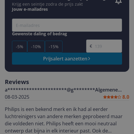
Krijg een seintje zodra de prijs zakt
Jouw e-mailadres
Gewenste daling of bedrag
Gewenste prijs
€
-5%
-10%
-15%
Prijsalert aanzetten
Reviews
a**********************@g********
Algemene
08-03-2025
score
8.0
Philips is een bekend merk en ik had al eerder
luchtreinigers van andere merken geprobeerd maar
die voldeden niet. Philips heeft een mooi neutraal
ontwerp dat bijna in elk interieur past. Ook de