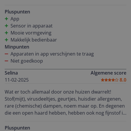
bediening en funtionaliteiten zijn goed en makkelijk in
te stellen. De app is prima, al duurt het een poosje
Pluspunten
voordat de apparaten zichtbaar zijn. Maar hopelijk
App
wordt dat nog verbeterd. Het apparaat krijgt de ruimte
Sensor in apparaat
in no time verbeterd in luchtkwaliteit. Omdat het
Mooie vormgeving
apparaat ook sensoren heeft kan je dat ook realtime
Makkelijk bedienbaar
zien. Echt mooie feature. Het is gewoon een goed
Minpunten
apparaat dat zijn werk goed doet!
Apparaten in app verschijnen te traag
Niet goedkoop
Selina
Algemene score
11-02-2025
8.0
Wat er toch allemaal door onze huizen dwarrelt!
Stof(mijt), virusdeeltjes, geurtjes, huisdier allergenen,
rare (chemische) dampen, noem maar op. En degenen
die een open haard hebben, hebben ook nog fijnstof in
de woonkamer. Maar, geen nood: Philips heeft een
mooie, ovale, niet te grote lucht zuiveraar ontworpen!
Pluspunten