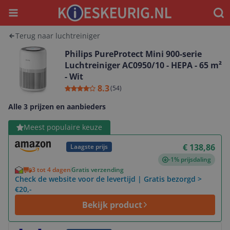
Menu
Waar
Terug naar luchtreiniger
Philips PureProtect Mini 900-serie
Luchtreiniger AC0950/10 - HEPA - 65 m²
- Wit
8.3
(
54
)
Alle 3 prijzen en aanbieders
Bekijk product
Meest populaire keuze
€ 138,86
Laagste prijs
-1% prijsdaling
3 tot 4 dagen
Gratis verzending
Check de website voor de levertijd | Gratis bezorgd >
€20,-
Bekijk product
Bekijk product