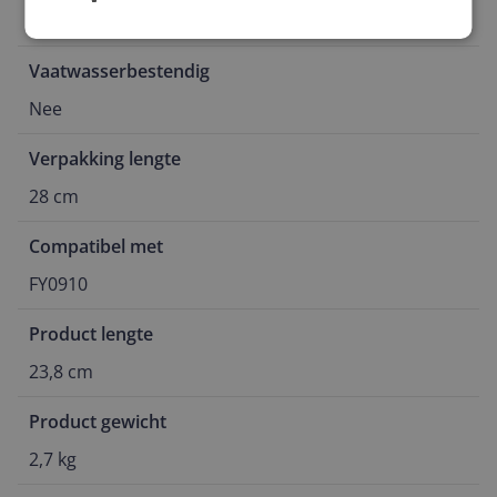
Kunststof
Vaatwasserbestendig
Nee
Verpakking lengte
28 cm
Compatibel met
FY0910
Product lengte
23,8 cm
Product gewicht
2,7 kg