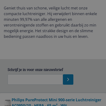
Geniet thuis van schone, veilige lucht met onze
compacte luchtreiniger. Hij verwijdert binnen enkele
minuten 99,97% van alle allergenen en
verontreinigende stoffen en gebruikt daarbij zo min
mogelijk energie. Het strakke design en de slimme
bediening passen naadloos in uw huis en leven.
Schrijf je in voor onze nieuwsbrief
Bekijk product
Philips PureProtect Mini 900-serie Luchtreiniger
AC0950/10 - HEPA - 65 m² - Wit
Service