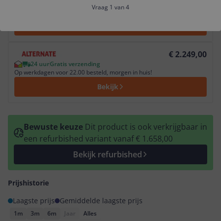
24 uur
Gratis verzending
Vraag 1 van 4
Voor 23.59 uur besteld, morgen gratis bezorgd
Bekijk
Bekijk product
€ 2.249,00
24 uur
Gratis verzending
Op werkdagen voor 22.00 besteld, morgen in huis!
Bekijk
Bewuste keuze
Dit product is ook verkrijgbaar in
een refurbished variant vanaf € 1.658,00
Bekijk refurbished
Prijshistorie
Laagste prijs
Gemiddelde laagste prijs
1m
3m
6m
Jaar
Alles