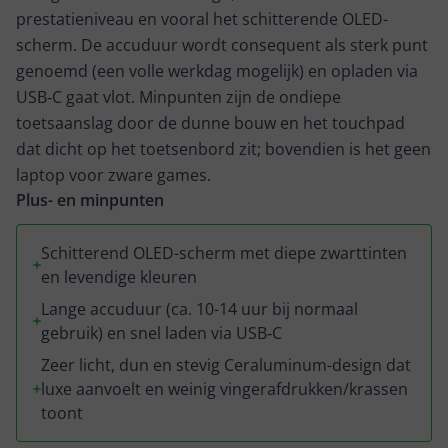
no-time is de accu weer vol met de bijgeleverde
prestatieniveau en vooral het schitterende OLED-
oplader met USB-C aansluiting! Wat ook erg fijn is, is
scherm. De accuduur wordt consequent als sterk punt
dat je zonder problemen kunt schakelen tussen
genoemd (een volle werkdag mogelijk) en opladen via
verschillende pagina's en programma's. De Asus
USB‑C gaat vlot. Minpunten zijn de ondiepe
Zenbook is een echte aanrader voor een ieder die een
toetsaanslag door de dunne bouw en het touchpad
laptop zoekt die makkelijk mee te nemen is naar
dat dicht op het toetsenbord zit; bovendien is het geen
verschillende locaties!
laptop voor zware games.
Plus- en minpunten
Schitterend OLED-scherm met diepe zwarttinten
en levendige kleuren
Lange accuduur (ca. 10-14 uur bij normaal
gebruik) en snel laden via USB‑C
Zeer licht, dun en stevig Ceraluminum-design dat
luxe aanvoelt en weinig vingerafdrukken/krassen
toont