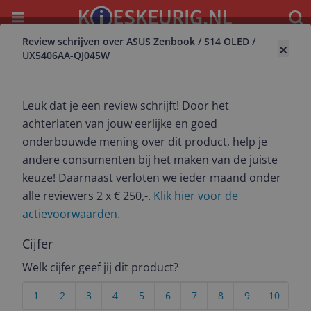
Menu
Waar
Review schrijven over ASUS Zenbook / S14 OLED /
Terug naar laptop
UX5406AA-QJ045W
ASUS Zenbook / S14 OLED / UX5406AA-
QJ045W
Leuk dat je een review schrijft! Door het
9.0
(
4
)
achterlaten van jouw eerlijke en goed
onderbouwde mening over dit product, help je
Alle 3 prijzen en aanbieders
andere consumenten bij het maken van de juiste
Bekijk product
Meest populaire keuze – Scherpste prijs!
keuze! Daarnaast verloten we ieder maand onder
alle reviewers 2 x € 250,-.
Klik hier voor de
€ 2.199,00
actievoorwaarden.
6 of meer dagen
Gratis verzending
10 dagen
Cijfer
Bekijk product
Welk cijfer geef jij dit product?
Bekijk product
€ 2.249,00
1
2
3
4
5
6
7
8
9
10
8.4
(
2166
)