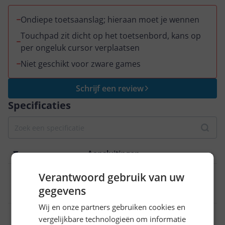
Ondiepe toetsaanslag; hieraan moet je wennen
Touchpad zit dicht op het toetsenbord, kans op
per ongeluk cursor verplaatsen
Niet geschikt voor zware games
Schrijf een review
Specificaties
Aansluitingen
Aansluitingen
Verantwoord gebruik van uw
gegevens
HDMI-aansluiting
Wij en onze partners gebruiken cookies en
EAN
vergelijkbare technologieën om informatie