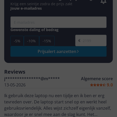
Krijg een seintje zodra de prijs zakt
Jouw e-mailadres
Gewenste daling of bedrag
Gewenste prijs
€
-5%
-10%
-15%
Prijsalert aanzetten
Reviews
j***************@m*****
Algemene score
13-05-2026
9.0
Ik gebruik deze laptop nu een tijdje en ik ben er erg
tevreden over. De laptop start snel op en werkt heel
gebruiksvriendelijk. Alles wijst zichzelf eigenlijk vanzelf,
waardoor je er snel mee aan de slag kunt. Het