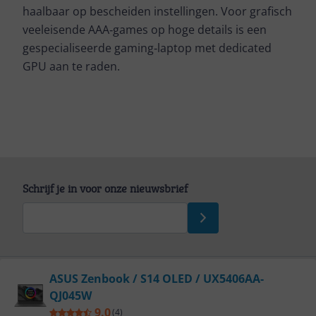
haalbaar op bescheiden instellingen. Voor grafisch
veeleisende AAA‑games op hoge details is een
gespecialiseerde gaming‑laptop met dedicated
GPU aan te raden.
Schrijf je in voor onze nieuwsbrief
Bekijk product
ASUS Zenbook / S14 OLED / UX5406AA-
QJ045W
Service
9.0
(
4
)