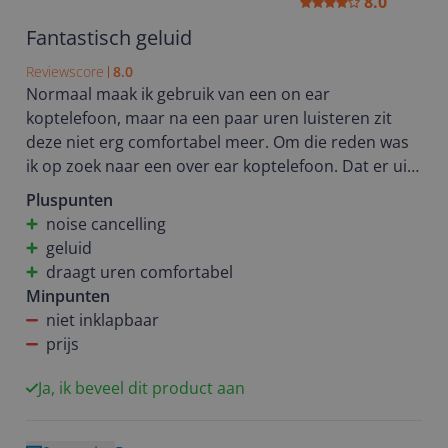
8.0
Fantastisch geluid
Reviewscore
8.0
Normaal maak ik gebruik van een on ear
koptelefoon, maar na een paar uren luisteren zit
deze niet erg comfortabel meer. Om die reden was
ik op zoek naar een over ear koptelefoon. Dat er uit
deze koptelefoon fantastisch geluid komt is een feit.
Pluspunten
Ook de noise cancelling werkt perfect. Ik hoor mezelf
noise cancelling
tijdens het werken niet meer typen en mis (helaas)
geluid
zelfs het aanbellen van de pakketbezorger. Buiten
draagt uren comfortabel
laat ik voor de veiligheid juist omgevingsgeluiden
Minpunten
toe en ook dit bevalt goed. De koptelefoon stopt
niet inklapbaar
automatisch bij het afzetten. Dat vind ik wel echt
prijs
een must bij een koptelefoon. Na uren luisteren zit
de koptelefoon nog steeds comfortabel.
Ja, ik beveel dit product aan
Een nadeel vind ik dat deze koptelefoon vrij groot is.