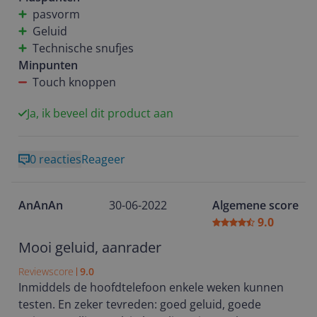
Al met al heeft Sony hier een top product neergezet,
wanneer dat aangepast moet worden vind ik erg fijn.
pasvorm
welke ik iedereen kan aanraden!
Zo kan ik op kantoor ongestoord doorwerken maar
Geluid
pauzeert ie automatisch wanneer ik een gesprek
Technische snufjes
aan het voeren ben en hoef ik hem niet eens van
Minpunten
mijn hoofd af te pakken. Daarnaast werkt de app
Touch knoppen
waarmee je hem kan verbinden erg gemakkelijk. Top
apparaat welk zeer fijn op hoofd zit over de oren.
Ja, ik beveel dit product aan
0 reacties
Reageer
AnAnAn
30-06-2022
Algemene score
9.0
Mooi geluid, aanrader
Reviewscore
9.0
Inmiddels de hoofdtelefoon enkele weken kunnen
testen. En zeker tevreden: goed geluid, goede