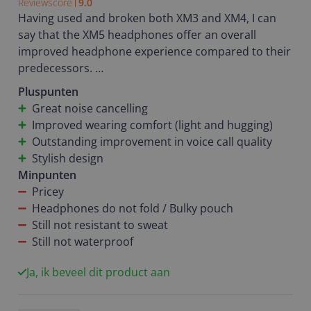
Reviewscore
9.0
Having used and broken both XM3 and XM4, I can
say that the XM5 headphones offer an overall
improved headphone experience compared to their
predecessors.
Pluspunten
The noise cancelling is excellent, as one would
Great noise cancelling
expect, although the noticeable improvement from
Improved wearing comfort (light and hugging)
XM4 is marginal, I have to admit.
Outstanding improvement in voice call quality
Stylish design
The comfort of wear is really improved; the set is
Minpunten
lighter, and the ear pads are bigger. After wearing
Pricey
the headphones for hours, the area around my ears
Headphones do not fold / Bulky pouch
was noticeably less strained and sweaty than usual
Still not resistant to sweat
with my XM4.
Still not waterproof
The actual game changer for me is the
Ja, ik beveel dit product aan
microphones. Both with XM3 and XM4, during a call,
I was often asked to repeat myself, even in calmer