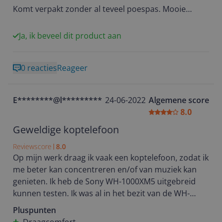
Komt verpakt zonder al teveel poespas. Mooie
opbergkoffer die wel vrij groot is t.o.v. voorgaande
modellen maar wel luxe uitstraalt. De koptelefoon is
Ja, ik beveel dit product aan
wat ‘lomper’ gebouwd dan de vorige versies maar
geeft wel een stoere uitstraling. De materialen
0 reacties
Reageer
voelen licht aan. Het is wel veel plastic. Komt wel
degelijk over.
E********@l*********
24-06-2022
Algemene score
De koptelefoon zit erg licht en prettig op je hoofd.
8.0
De oorschelpen sluiten goed af. Kan lang prettig en
zonder last worden gedragen. Op den duur wordt
Geweldige koptelefoon
het wel wat warm.
Reviewscore
8.0
Op mijn werk draag ik vaak een koptelefoon, zodat ik
Het geluid is mooi gebalanceerd en de bass is
me beter kan concentreren en/of van muziek kan
uitmuntend te noemen! Geschikt voor heel veel
genieten. Ik heb de Sony WH-1000XM5 uitgebreid
muziekstijlen. Uiteindelijk wel wat meer ‘body’ van
kunnen testen. Ik was al in het bezit van de WH-
de geluidskwaliteit verwacht voor deze prijs. Mocht
1000XM3 en was erg benieuwd wat de verbeteringen
Pluspunten
je een mooie aanbieding tegenkomen dan zeker
van dit nieuwe model zouden zijn. De WH-1000XM5