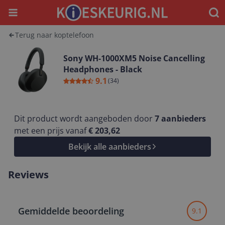
Menu
Waar
Terug naar koptelefoon
Sony WH-1000XM5 Noise Cancelling
Headphones - Black
9.1
(
34
)
Dit product wordt aangeboden door
7
aanbieders
met een prijs vanaf
€ 203,62
Bekijk alle aanbieders
Reviews
Gemiddelde beoordeling
9.1