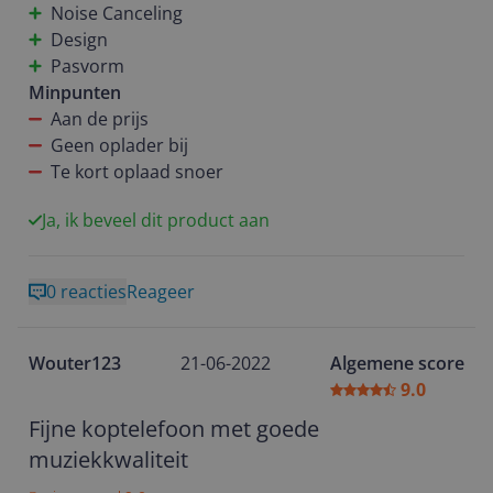
meteen naar slaapstand. Als je van muziek houdt,
Vindt het wel vervelend dat hij uit gaat binnen een
Noise Canceling
maar ook gebruik wilt maken van slimme functies en
bepaalde tijd.
Design
waarde hecht aan een goed geluid en super noise
Pasvorm
cancelling kun je de Sony WH-1000XM5 een gerust
Minpunten
hart aanschaffen
Aan de prijs
Geen oplader bij
Te kort oplaad snoer
Ja, ik beveel dit product aan
0 reacties
Reageer
Wouter123
21-06-2022
Algemene score
9.0
Fijne koptelefoon met goede
muziekkwaliteit