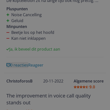
De koptelefoon zit na lange tijd ook nog prettig.
Pluspunten
Enige nadelen, de koptelefoon zit bij mij niet heel
Noise Cancelling
strak.
Geluid
Hij kan niet worden ingevouwen zoals zn
Minpunten
voorganger, dat is een beetje vervelend bij het
Beetje los op het hoofd
meenemen.
Kan niet inklappen
Ja, ik beveel dit product aan
0 reacties
Reageer
ChristoforosB
20-11-2022
Algemene score
9.0
The improvement in voice call quality
stands out