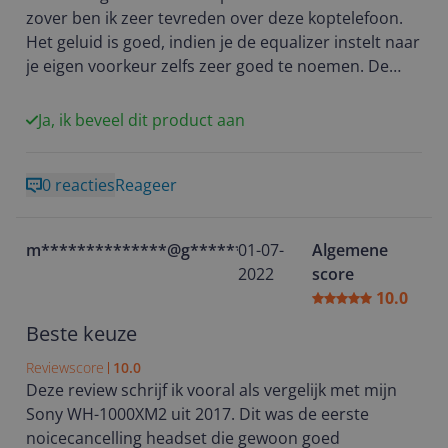
zover ben ik zeer tevreden over deze koptelefoon.
Het geluid is goed, indien je de equalizer instelt naar
je eigen voorkeur zelfs zeer goed te noemen. De
noice cancelling filtert veel geluid weg. Ook met
gesprekken/meeting ben je goed te verstaan. Dit is
Ja, ik beveel dit product aan
beter dan andere koptelefoons die ik tot nu toe heb
gebruikt. De accuduur is lang en ruim voldoende
0 reacties
Reageer
voor een werkdag. Koptelefoon zit ook comfortabel
aan het hoofd. Daarnaast ben ik erg tevreden met
het nieuwe design van de nieuwe Sony koptelefoon.
m**************@g********
01-07-
Algemene
Enige nadeel tot nu toe is dat de koptelefoon niet
2022
score
meer inklapbaar is. Hierdoor is de hoes van de
10.0
koptelefoon relatief groot.
Beste keuze
Reviewscore
10.0
Deze review schrijf ik vooral als vergelijk met mijn
Sony WH-1000XM2 uit 2017. Dit was de eerste
noicecancelling headset die gewoon goed