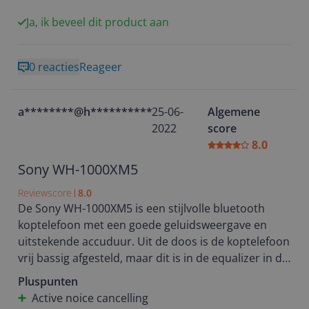
gaat de muziek op pauze en bij het afzetten van de
koptelefoon stopt de muziek gelijk. Bij het werken in
Ja, ik beveel dit product aan
de tuin en bukken raakte ik weleens per ongeluk het
touchpad aan en de muziek stopte dan, dit was wat
0 reacties
Reageer
irritant in het begin maar was waarschijnlijk wennen.
Later hier minder last van gehad. De koptelefoon
draagt heel prettig je voelt hem bijna niet. Kortom
a********@h**********
25-06-
Algemene
een heel fijn apparaat waar ik zeker nog heel veel
2022
score
plezier aan ga beleven.
8.0
Sony WH-1000XM5
Reviewscore
8.0
De Sony WH-1000XM5 is een stijlvolle bluetooth
koptelefoon met een goede geluidsweergave en
uitstekende accuduur. Uit de doos is de koptelefoon
vrij bassig afgesteld, maar dit is in de equalizer in de
app naar eigen smaak aan te passen. De active
Pluspunten
noice cancelling werkt erg goed en ook zonder
Active noice cancelling
muziek af te spelen vallen veel van de