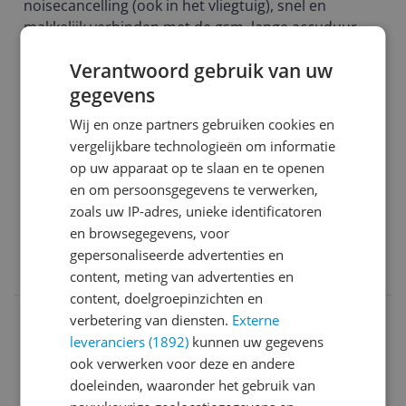
noisecancelling (ook in het vliegtuig), snel en
makkelijk verbinden met de gsm, lange accuduur.
Enige nadeel is dat de oorschelpen behoorlijk groot
Pluspunten
Verantwoord gebruik van uw
zijn, wat natuurlijk al snel is met dit soort type
Mooi geluid
hoofdtelefoons. Het kan warm zij, maar drukt niet
gegevens
Lange accuduur
op je oor, wat comfortabel is. En de hoofdtelefoon is
Minpunten
Wij en onze partners gebruiken cookies en
erg groot in je tas...je hebt een grote tas nodig. Een
groot
vergelijkbare technologieën om informatie
haakje of iets, waardoor je je hem aan je tas zou
warm
op uw apparaat op te slaan en te openen
kunnen klemmen was handig geweest.
en om persoonsgegevens te verwerken,
De app heeft veel instellingen, waarvoor je echt de
Ja, ik beveel dit product aan
zoals uw IP-adres, unieke identificatoren
tijd moet nemen.
en browsegegevens, voor
gepersonaliseerde advertenties en
0 reacties
Reageer
content, meting van advertenties en
content, doelgroepinzichten en
verbetering van diensten.
Externe
Kevin
29-06-2022
Algemene score
leveranciers (1892)
kunnen uw gegevens
7.0
ook verwerken voor deze en andere
Prettig en mooi apparaat
doeleinden, waaronder het gebruik van