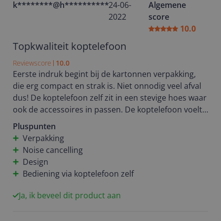
k********@h**********
24-06-
Algemene
2022
score
10.0
Topkwaliteit koptelefoon
Reviewscore
10.0
Eerste indruk begint bij de kartonnen verpakking,
die erg compact en strak is. Niet onnodig veel afval
dus! De koptelefoon zelf zit in een stevige hoes waar
ook de accessoires in passen. De koptelefoon voelt
erg stevig en het design is top! De materialen zijn
Pluspunten
zacht dus hij zit heerlijk. Het opstarten ging
Verpakking
gemakkelijk, het wees zichzelf eigenlijk uit. Ook de
Noise cancelling
app is een leuk extraatje, maar voor mij geen must
Design
have. Eens je de koptelefoon opzet en de muziek
Bediening via koptelefoon zelf
start, zit je volledig in je eigen wereld. Zo goed als elk
achtergrondgeluid wordt weg gefilterd dankzij de
Ja, ik beveel dit product aan
noise cancelling functie! Ook fijn dat je je gsm er niet
bij hoeft te nemen om te pauzeren, door te spoelen,