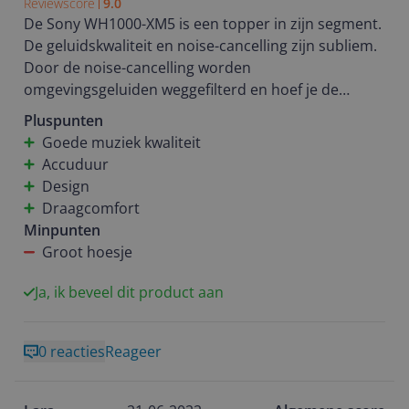
Reviewscore
9.0
De Sony WH1000-XM5 is een topper in zijn segment.
De geluidskwaliteit en noise-cancelling zijn subliem.
Door de noise-cancelling worden
omgevingsgeluiden weggefilterd en hoef je de
muziek minder hard te zetten.
Pluspunten
Goede muziek kwaliteit
Ook is hij zeer geschikt voor telefoneren. Aan de
Accuduur
andere kant van de lijn zijn achtergrondgeluiden
Design
nauwelijks hoorbaar. Ideaal voor het thuiswerken!
Draagcomfort
Minpunten
Ook over het draagcomfort ben ik zeer tevreden. Ik
Groot hoesje
kan hem probleemloos de hele dag dragen. En ook
aan de accuduur zal het niet liggen. Die gaat mooi
Ja, ik beveel dit product aan
lang mee.
0 reacties
Reageer
Enige minpuntje is dat hij aardig wat plek in beslag
neemt: het is een redelijk groot hoesje. Echter, zorgt
deze ook voor de gewenste bescherming en weegt