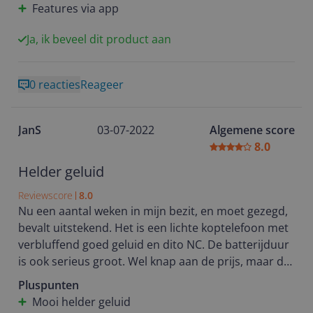
Features via app
Het enige nadeel vind ik dat de koptelefoon niet
compact in te vouwen is, en de case behoorlijk groot
Ja, ik beveel dit product aan
is. Daarmee is je tas al aardig vol, beetje loze ruimte.
Maar dat is te overzien, het gemak en plezier van de
koptelefoon wint toch ;)
0 reacties
Reageer
JanS
03-07-2022
Algemene score
8.0
Helder geluid
Reviewscore
8.0
Nu een aantal weken in mijn bezit, en moet gezegd,
bevalt uitstekend. Het is een lichte koptelefoon met
verbluffend goed geluid en dito NC. De batterijduur
is ook serieus groot. Wel knap aan de prijs, maar dat
is een keuze die je zelf maakt. Aanvankelijk wat
Pluspunten
onwennigheid met de bediening, toch de manual er
Mooi helder geluid
maar eens bijgepakt. Die verschafte wel de nodige