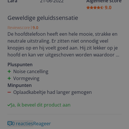
Lara
21-06-2022
Algemene score
dit nadeel zeker niet op tegen de voordelen.
9.0
Kortom ik ben erg tevreden!
Geweldige geluidssensatie
Reviewscore
9.0
De hoofdtelefoon heeft een hele mooie, strakke en
neutrale uitstraling. Er zitten niet onnodig veel
knopjes op en hij voelt goed aan. Hij zit lekker op je
hoofd en kan ver uitgeschoven worden waardoor hij
op elk hoofd lekker zit. Wat beter zou kunnen is de
Pluspunten
hoofdband die na een tijdje niet meer lekker zit,
Noise cancelling
waarschijnlijk omdat hij zo dun is. De noise
Vormgeving
cancelling wat hierop zit is echt heel fijn, vooral als je
Minpunten
ook nog muziek luistert hoor je helemaal geen
Oplaadkabeltje had langer gemogen
omgevingsgeluid meer. Het enige puntje is dat de
noise cancelling soms een beetje wegvalt of als je op
Ja, ik beveel dit product aan
de weg rijd heel soms een harde tik hoort,
misschien door een hobbeltje op de weg waar hij
0 reacties
Reageer
niet goed tegen kan. Dan nog de functie dat als je