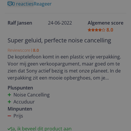
0 reacties
Reageer
volume te veranderen etc. Dat kan allemaal via de
koptelefoon zelf door middel van verschillende
aanrakingen. Verder is ook de batterijduur prima! Ik
Ralf Jansen
24-06-2022
Algemene score
ben verkocht!
8.0
Super geluid, perfecte noise cancelling
Reviewscore
8.0
De koptelefoon komt in een plastic vrije verpakking.
Voor mij geen verkoopargument, maar goed om te
zien dat Sony actief bezig is met onze planeet. In de
verpakking zit een mooie opberghoes, om je
koptelefoon te bewaren of te vervoeren. Het
Pluspunten
koppelen gaat vrij snel en geeft je toegang tot de
Noise Cancelling
meest basale functies van de koptelefoon. Tevens
Accuduur
wordt je naar de appstore van jouw keuze geleid
Minpunten
voor het downloaden van de app. Ook kun je hier je
Prijs
koptelefoon registreren.
Mijn koptelefoon was reeds opgeladen en meteen
Ja, ik beveel dit product aan