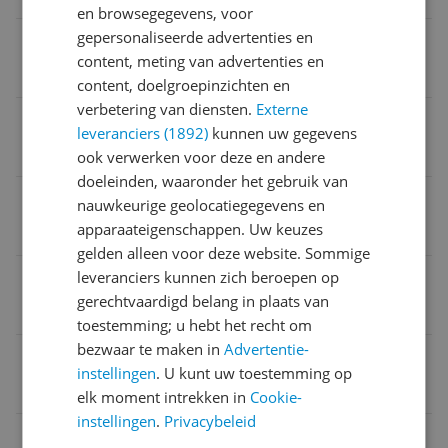
en browsegegevens, voor
gepersonaliseerde advertenties en
Mobiele data verbinding mogelijk
content, meting van advertenties en
Nee
content, doelgroepinzichten en
verbetering van diensten.
Externe
Wifi vereist
leveranciers (1892)
kunnen uw gegevens
Nee
ook verwerken voor deze en andere
doeleinden, waaronder het gebruik van
Kan zelfstandig met internet verbinden
nauwkeurige geolocatiegegevens en
apparaateigenschappen. Uw keuzes
Nee
gelden alleen voor deze website. Sommige
Type merchandise
leveranciers kunnen zich beroepen op
gerechtvaardigd belang in plaats van
Hoofdtelefoons
toestemming; u hebt het recht om
bezwaar te maken in
Advertentie-
EAN
instellingen
. U kunt uw toestemming op
4961310156183
elk moment intrekken in
Cookie-
instellingen
.
Privacybeleid
Aansluitingen