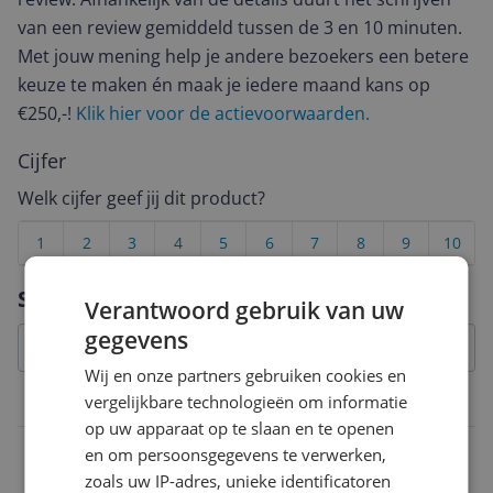
van een review gemiddeld tussen de 3 en 10 minuten.
Met jouw mening help je andere bezoekers een betere
keuze te maken én maak je iedere maand kans op
€250,-!
Klik hier voor de actievoorwaarden.
Cijfer
Welk cijfer geef jij dit product?
1
2
3
4
5
6
7
8
9
10
Vraag 1 van 4
Specificaties
Verantwoord gebruik van uw
gegevens
Wij en onze partners gebruiken cookies en
vergelijkbare technologieën om informatie
Overige kenmerken
op uw apparaat op te slaan en te openen
Compatibel met
en om persoonsgegevens te verwerken,
zoals uw IP-adres, unieke identificatoren
HSP