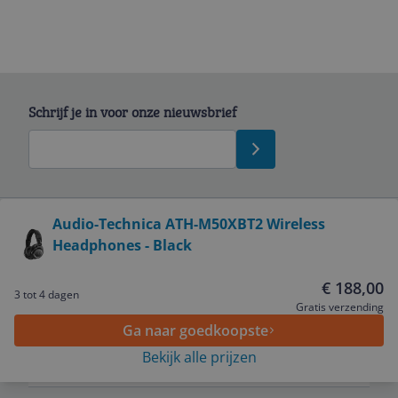
Schrijf je in voor onze nieuwsbrief
Bekijk product
Audio-Technica ATH-M50XBT2 Wireless
Headphones - Black
Service
€ 188,00
3 tot 4 dagen
Algemeen
Gratis verzending
Ga naar goedkoopste
Bekijk alle prijzen
Zakelijk