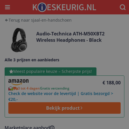
Menu
Waar
Terug naar sjaal-en-handschoen
Audio-Technica ATH-M50XBT2
Wireless Headphones - Black
Alle 3 prijzen en aanbieders
Bekijk product
Meest populaire keuze – Scherpste prijs!
€ 188,00
3 tot 4 dagen
Gratis verzending
Check de website voor de levertijd | Gratis bezorgd >
€20,-
Bekijk product
Marketplace aanbod