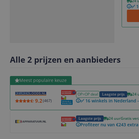
24 
✅ 1
Slide
Slide
Slide
Slide
1
2
3
4
Alle 2 prijzen en aanbieders
Bekijk product
Meest populaire keuze
OP=OP deal
Laagste prijs
24 
9.2
✅ 16 winkels in Nederland -
(
467
)
Bekijk product
Laagste prijs
24 uur
Gratis ve
Profiteer nu van €243 extra