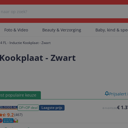
Foto & Video
Beauty & Verzorging
Baby, kind & sp
 FL - Inductie Kookplaat - Zwart
Er zijn geen categorieën gevonden.
 Kookplaat - Zwart
Er zijn geen producten gevonden.
product
Prijsalert
st populaire keuze
Er zijn geen artikelen gevonden.
€ 1.
OP=OP deal
Laagste prijs
€ 1.619,00
9.2
(
467
)