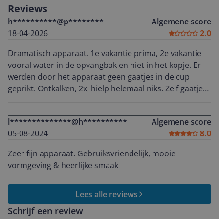
Reviews
h**********@p********
Algemene score
18-04-2026
2.0
Dramatisch apparaat. 1e vakantie prima, 2e vakantie
vooral water in de opvangbak en niet in het kopje. Er
werden door het apparaat geen gaatjes in de cup
geprikt. Ontkalken, 2x, hielp helemaal niks. Zelf gaatjes
prikken resulteert in vooral drap. Weggegooid geld.
Geschikt voor de Kliko. Stap weer over naar
l**************@h**********
Algemene score
apparaatloos. Zelf water opgieten.
05-08-2024
8.0
Zeer fijn apparaat. Gebruiksvriendelijk, mooie
vormgeving & heerlijke smaak
Lees alle reviews
Schrijf een review