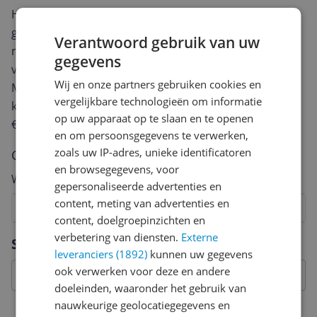
Heb jij dit product in bezit en wil je graag je mening
geven? Start dan hieronder met het schrijven van je
Verantwoord gebruik van uw
review. Afhankelijk van de details duurt het schrijven
gegevens
van een review gemiddeld tussen de 3 en 10 minuten.
Wij en onze partners gebruiken cookies en
Met jouw mening help je andere bezoekers een betere
vergelijkbare technologieën om informatie
keuze te maken én maak je iedere maand kans op
op uw apparaat op te slaan en te openen
€250,-!
Klik hier voor de actievoorwaarden.
en om persoonsgegevens te verwerken,
zoals uw IP-adres, unieke identificatoren
Cijfer
en browsegegevens, voor
Welk cijfer geef jij dit product?
gepersonaliseerde advertenties en
content, meting van advertenties en
1
2
3
4
5
6
7
8
9
10
content, doelgroepinzichten en
Vraag 1 van 4
verbetering van diensten.
Externe
Specificaties
leveranciers (1892)
kunnen uw gegevens
ook verwerken voor deze en andere
doeleinden, waaronder het gebruik van
nauwkeurige geolocatiegegevens en
Algemeen