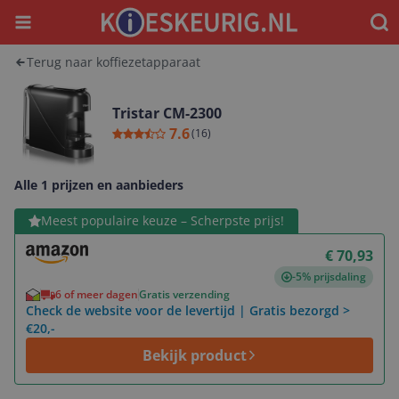
Menu
Waar
Terug naar koffiezetapparaat
Tristar CM-2300
7.6
(
16
)
Alle 1 prijzen en aanbieders
Bekijk product
Meest populaire keuze – Scherpste prijs!
€ 70,93
-5% prijsdaling
6 of meer dagen
Gratis verzending
Check de website voor de levertijd | Gratis bezorgd >
€20,-
Bekijk product