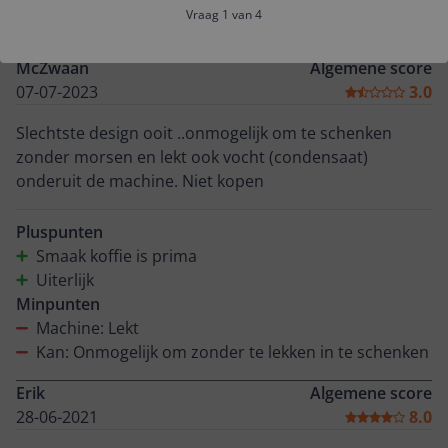
Vraag 1 van 4
Reviews
McZwaan
Algemene score
07-07-2023
3.0
Slechtste design ooit ..onmogelijk om te schenken
zonder morsen en lekt ook vocht (condensaat)
onderuit de machine. Niet kopen
Pluspunten
Smaak koffie is prima
Uiterlijk
Minpunten
Machine: Lekt
Kan: Onmogelijk om zonder te lekken in te schenken
Erik
Algemene score
28-06-2021
8.0