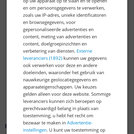
op uw apparaat op te slaan en te openen
en om persoonsgegevens te verwerken,
Type koffie
zoals uw IP-adres, unieke identificatoren
Gemalen koffie
en browsegegevens, voor
gepersonaliseerde advertenties en
Materiaal
content, meting van advertenties en
Kunststof
content, doelgroepinzichten en
verbetering van diensten.
Externe
EAN
leveranciers (1892)
kunnen uw gegevens
ook verwerken voor deze en andere
8021098320315
doeleinden, waaronder het gebruik van
nauwkeurige geolocatiegegevens en
Algemeen
apparaateigenschappen. Uw keuzes
Capaciteit
gelden alleen voor deze website. Sommige
leveranciers kunnen zich beroepen op
Functies
gerechtvaardigd belang in plaats van
toestemming; u hebt het recht om
bezwaar te maken in
Advertentie-
Productomschrijving
instellingen
. U kunt uw toestemming op