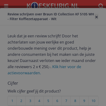
Menu
Waar
Review schrijven over Braun ID Collection KF 5105 WH
Terug naar koffiezetapparaat
- Filter Koffiezetapparaat - Wit
Braun ID Collection KF 5105 WH - Filter
Koffiezetapparaat - Wit
Leuk dat je een review schrijft! Door het
4.7
(
3
)
achterlaten van jouw eerlijke en goed
onderbouwde mening over dit product, help je
Alle 1 prijzen en aanbieders
andere consumenten bij het maken van de juiste
Marketplace aanbod
keuze! Daarnaast verloten we ieder maand onder
alle reviewers 2 x € 250,-.
Klik hier voor de
Bekijk product
Meest populaire keuze – Scherpste prijs!
actievoorwaarden.
€ 64,90
Marketplace
Cijfer
3 tot 4 dagen
Verz. € 7,99
Check de website voor de levertijd | Gratis bezorgd >
Welk cijfer geef jij dit product?
€20,-
Bekijk product
1
2
3
4
5
6
7
8
9
10