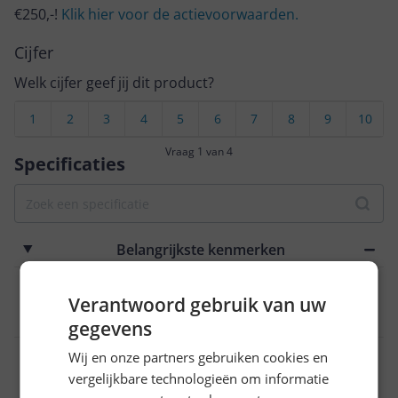
€250,-!
Klik hier voor de actievoorwaarden.
Cijfer
Welk cijfer geef jij dit product?
1
2
3
4
5
6
7
8
9
10
Vraag 1 van 4
Specificaties
Belangrijkste kenmerken
Gebruiksgemak
Verantwoord gebruik van uw
Thermoskan
gegevens
Inhoud waterreservoir
Wij en onze partners gebruiken cookies en
vergelijkbare technologieën om informatie
1,25 l