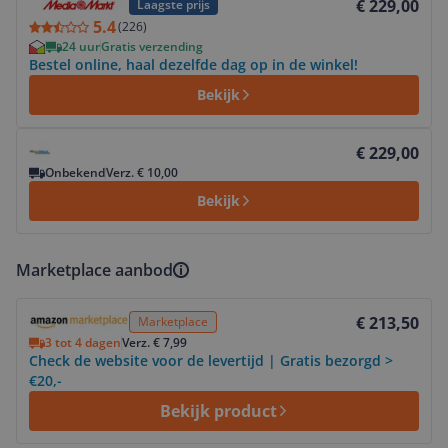
€ 229,00
Laagste prijs
5.4
(
226
)
24 uur
Gratis verzending
Bestel online, haal dezelfde dag op in de winkel!
Bekijk
Bekijk product
€ 229,00
Onbekend
Verz. € 10,00
Bekijk
Marketplace aanbod
Bekijk product
€ 213,50
Marketplace
3 tot 4 dagen
Verz. € 7,99
Check de website voor de levertijd | Gratis bezorgd >
€20,-
Bekijk product