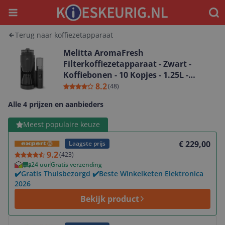
Menu
Waar
Terug naar koffiezetapparaat
Melitta AromaFresh
Filterkoffiezetapparaat - Zwart -
Koffiebonen - 10 Kopjes - 1.25L -
Ingebouwde Molen
8.2
(
48
)
Alle 4 prijzen en aanbieders
Bekijk product
Meest populaire keuze
€ 229,00
Laagste prijs
9.2
(
423
)
24 uur
Gratis verzending
✔️Gratis Thuisbezorgd ✔️Beste Winkelketen Elektronica
2026
Bekijk product
Bekijk product