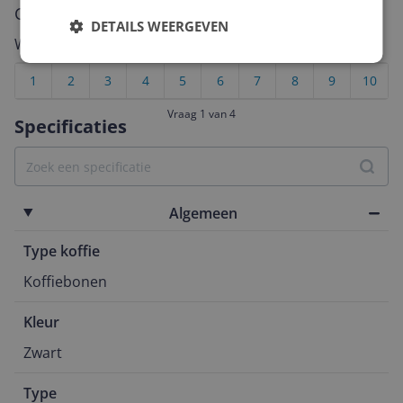
Cijfer
DETAILS WEERGEVEN
Welk cijfer geef jij dit product?
1
2
3
4
5
6
7
8
9
10
Vraag 1 van 4
Specificaties
Algemeen
Type koffie
Koffiebonen
Kleur
Zwart
Type