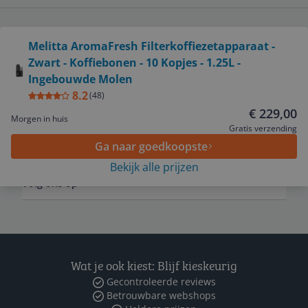
Bekijk product
Melitta AromaFresh Filterkoffiezetapparaat -
Service
Zwart - Koffiebonen - 10 Kopjes - 1.25L -
Ingebouwde Molen
Algemeen
8.2
(
48
)
€ 229,00
Morgen in huis
Gratis verzending
Zakelijk
Ga naar goedkoopste
Bekijk alle prijzen
Volg ons op
Wat je ook kiest: Blijf kieskeurig
Gecontroleerde reviews
Betrouwbare webshops