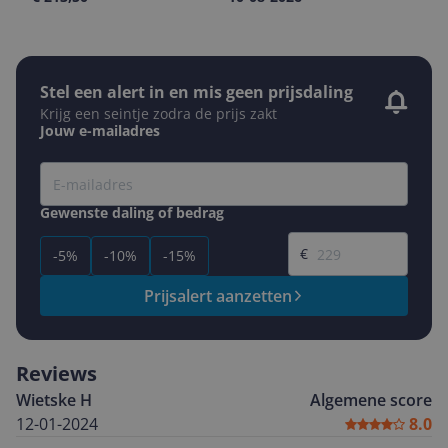
Stel een alert in en mis geen prijsdaling
Krijg een seintje zodra de prijs zakt
Jouw e-mailadres
Gewenste daling of bedrag
Gewenste prijs
€
-5%
-10%
-15%
Prijsalert aanzetten
Reviews
Wietske H
Algemene score
12-01-2024
8.0