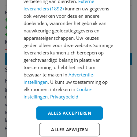
verbetering van diensten.
Externe
onderdeel is de timer en de molen. Het is meestal
leveranciers (1892)
kunnen uw gegevens
meer moeite dan het waard is om mijn eigen bonen te
Pluspunten
ook verwerken voor deze en andere
malen. De machine vermaalt ze echter zelf, waardoor
Koffie smaakt vers
doeleinden, waaronder het gebruik van
het helemaal geen probleem is. Het is alsof je koffie
Geweldige molen
nauwkeurige geolocatiegegevens en
drinkt in een café. Ik heb echt genoten van deze
Heel gemakkelijk schoon te maken
apparaateigenschappen. Uw keuzes
machine en zou het iedereen aanraden! jjb
Minpunten
gelden alleen voor deze website. Sommige
Timer is moeilijk te gebruiken
leveranciers kunnen zich beroepen op
Lees alle reviews
gerechtvaardigd belang in plaats van
toestemming; u hebt het recht om
Schrijf een review
bezwaar te maken in
Advertentie-
Heb jij dit product in bezit en wil je graag je mening
instellingen
. U kunt uw toestemming op
geven? Start dan hieronder met het schrijven van je
elk moment intrekken in
Cookie-
review. Afhankelijk van de details duurt het schrijven
instellingen
.
Privacybeleid
van een review gemiddeld tussen de 3 en 10 minuten.
Met jouw mening help je andere bezoekers een betere
ALLES ACCEPTEREN
keuze te maken én maak je iedere maand kans op
€250,-!
Klik hier voor de actievoorwaarden.
ALLES AFWIJZEN