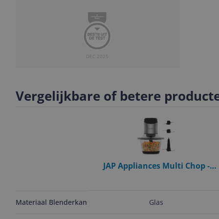
DEC 2025
Slide
Slide
Slide
1
2
3
Vergelijkbare of betere product
JAP Appliances Multi Chop -
Hakmolen met glazen kom (1.2
liter) - 400W - IJscrusher -
Vaatwasserbestendig
Glas
Materiaal Blenderkan