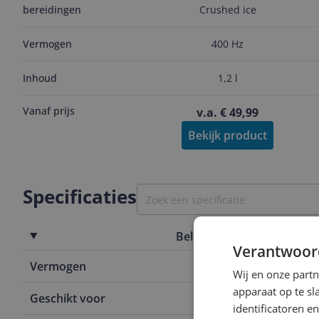
bereidingen
Crushed ice
Vermogen
400 Hz
Inhoud
1,2 l
Vanaf prijs
v.a. € 49,99
Bekijk product
Specificaties
Belangrijkste kenmerken
Verantwoor
Vermogen
1.000 Hz
Wij en onze part
apparaat op te s
Geschikt voor
Mixer functi
identificatoren e