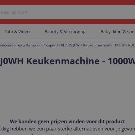
Foto & Video
Beauty & Verzorging
Baby, kind & sp
-accessoires
Kenwood Prospero+ KHC29.J0WH Keukenmachine - 1000W - 4.3L 
Er zijn geen categorieën gevonden.
0WH Keukenmachine - 1000W -
Er zijn geen producten gevonden.
Er zijn geen artikelen gevonden.
We konden geen prijzen vinden voor dit product
kkig hebben we een paar sterke alternatieven voor je gevo