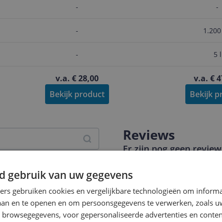
-
-
-
1.200
-
5 l
v.a. € 28,00
v.a. € 
Bekijk product
Bekijk p
Reviews
Er zijn nog geen revie
Heb jij dit product in bezi
d gebruik van uw gegevens
met het schrijven van je re
ners gebruiken cookies en vergelijkbare technologieën om inform
een review gemiddeld tuss
laan en te openen en om persoonsgegevens te verwerken, zoals uw
andere bezoekers een bet
es
n browsegegevens, voor gepersonaliseerde advertenties en conten
€250,-!
Klik hier voor de a