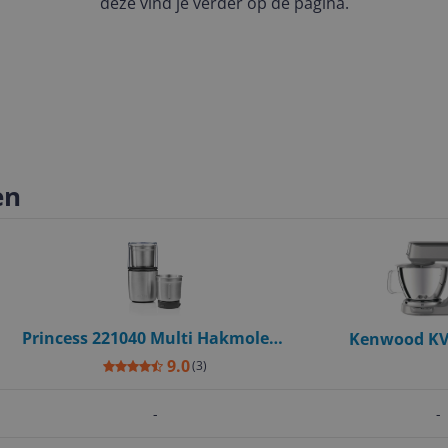
deze vind je verder op de pagina.
en
Princess 221040 Multi Hakmolen -
Kenwood KVC
200W - RVS - Zwart/Zilver
Keukenmachine -
9.0
(
3
)
Zilver - Ingebou
-
-