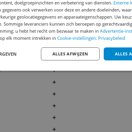
ontent, doelgroepinzichten en verbetering van diensten.
Externe l
gegevens ook verwerken voor deze en andere doeleinden, waar
Cijfer
keurige geolocatiegegevens en apparaateigenschappen. Uw keuze
Welk cijfer geef jij dit prod
e. Sommige leveranciers kunnen zich beroepen op gerechtvaardig
emming; u hebt het recht om bezwaar te maken in
Advertentie-ins
l
1
2
3
op elk moment intrekken in
Cookie-instellingen
.
Privacybeleid
ERGEVEN
ALLES AFWIJZEN
ALLES 
372
s