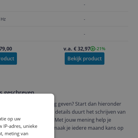
-
 Hz
-
-
479,00
v.a. € 32,97
-21%
roduct
Bekijk product
ws geschreven
t en wil je graag je mening geven? Start dan hieronder
view. Afhankelijk van de details duurt het schrijven van
atie op uw
en de 3 en 10 minuten. Met jouw mening help je
 IP-adres, unieke
ere keuze te maken én maak je iedere maand kans op
t, meting van
ctievoorwaarden.