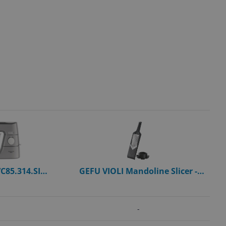
85.314.SI
GEFU VIOLI Mandoline Slicer -
 1200W - 5L -
Manual - Black - Stainless Steel
wde weegschaal
Blades
-