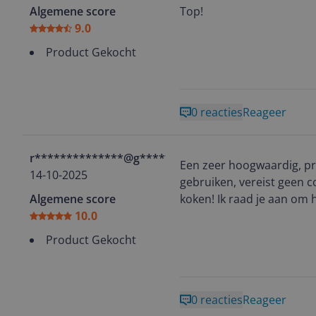
Kleine reality check: bij 
Algemene score
Top!
contact met de klantenser
9.0
zonder drama (en dat ver
Product Gekocht
Is dit apparaat goedkoop? 
komt er perfect af, met res
laten we wel wezen: koken
0 reacties
Reageer
apparaat het beter doet d
r**************@g********
Conclusie: Goed eten zon
Een zeer hoogwaardig, pr
14-10-2025
OptiGrill zit je helemaal g
gebruiken, vereist geen c
Algemene score
koken! Ik raad je aan om 
10.0
Product Gekocht
0 reacties
Reageer