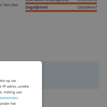
ar hen dan
Degelijkheid
Uitstekend
atie op uw
 IP-adres, unieke
t, meting van
everanciers
onder het