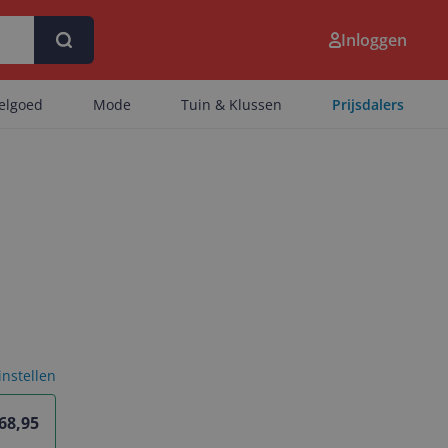
Inloggen
eelgoed
Mode
Tuin & Klussen
Prijsdalers
 instellen
68,95