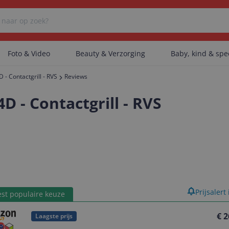
Foto & Video
Beauty & Verzorging
Baby, kind & sp
 - Contactgrill - RVS
Reviews
Er zijn geen categorieën gevonden.
4D - Contactgrill - RVS
Er zijn geen producten gevonden.
Er zijn geen artikelen gevonden.
product
Prijsalert
st populaire keuze
€ 2
Laagste prijs