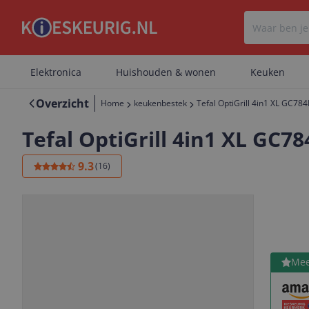
Elektronica
Huishouden & wonen
Keuken
Overzicht
Home
keukenbestek
Tefal OptiGrill 4in1 XL GC784D
Tefal OptiGrill 4in1 XL GC78
9.3
(
16
)
Bekijk 
Mee