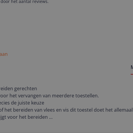
door het aantal reviews.
 aan
reiden gerechten
oor het vervangen van meerdere toestellen.
recies de juiste keuze
of het bereiden van vlees en vis dit toestel doet het allemaal
rijgt voor het bereiden
of bakken is ideaal
 keuze, super apparaat