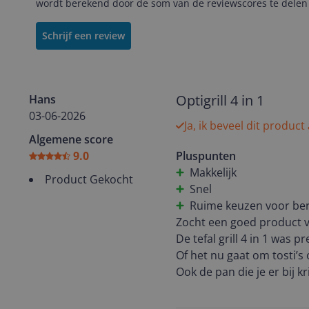
wordt berekend door de som van de reviewscores te delen 
Schrijf een review
Optigrill 4 in 1
Hans
03-06-2026
Ja, ik beveel dit product
Algemene score
9.0
Pluspunten
Makkelijk
Product Gekocht
Snel
Ruime keuzen voor be
Zocht een goed product v
De tefal grill 4 in 1 was p
Of het nu gaat om tosti’s 
Ook de pan die je er bij k
Van complete maaltijden 
Al met al een heel goede