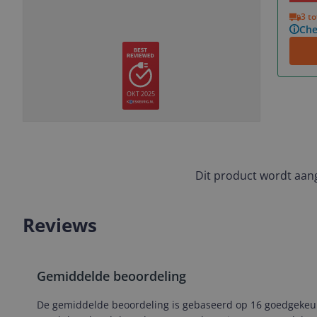
Vorige
Volgende
3 t
Che
OKT 2025
Slide
Slide
Slide
Slide
1
2
3
4
Dit product wordt aa
Reviews
Gemiddelde beoordeling
De gemiddelde beoordeling is gebaseerd op 16 goedgekeurde