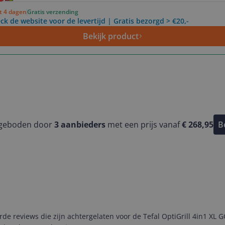
ot 4 dagen
Gratis verzending
ck de website voor de levertijd | Gratis bezorgd > €20,-
Bekijk product
ngeboden door
3
aanbieders
met een prijs vanaf
€ 268,95
B
 reviews die zijn achtergelaten voor de Tefal OptiGrill 4in1 XL GC