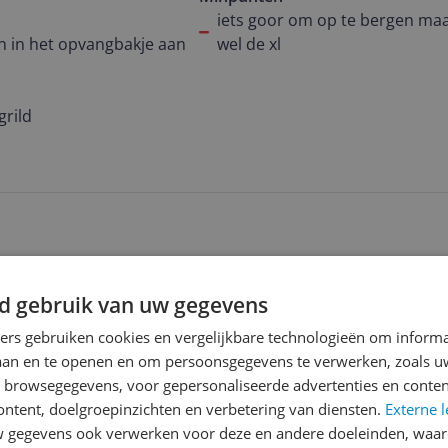
iets goor om op te bergen ma
 in het opvangbakje aan
wel de xl
egrild
d gebruik van uw gegevens
ners gebruiken cookies en vergelijkbare technologieën om inform
laan en te openen en om persoonsgegevens te verwerken, zoals uw
n browsegegevens, voor gepersonaliseerde advertenties en conten
ontent, doelgroepinzichten en verbetering van diensten.
Externe l
ijn fornuis gedegradeerd tot decoratie
gegevens ook verwerken voor deze en andere doeleinden, waar