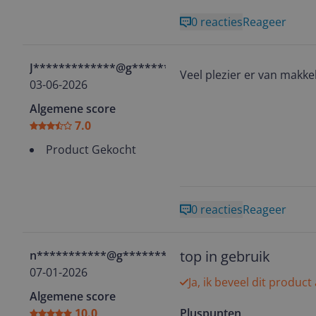
0 reacties
Reageer
J*************@g********
Veel plezier er van makkel
03-06-2026
Algemene score
7.0
Product Gekocht
0 reacties
Reageer
top in gebruik
n***********@g********
07-01-2026
Ja, ik beveel dit product
Algemene score
10.0
Pluspunten