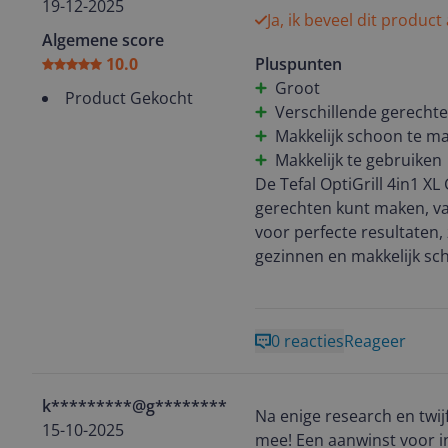
moment waarop ik besefte:
19-12-2025
Ja, ik beveel dit product
Algemene score
De automatische programma
10.0
Pluspunten
panini's, het lukt gewoon. 
Groot
je "gevoel" hebt voor timi
Product Gekocht
Verschillende gerecht
Makkelijk schoon te m
Voor de mensen die toch 
Makkelijk te gebruiken
en verrassend vergeving
De Tefal OptiGrill 4in1 XL
gerechten kunt maken, van
En dan de ovengerechten. 
voor perfecte resultaten, 
ovenschotels komen er zó
gezinnen en makkelijk sch
voorverwarmen van 20 mi
product.
Gewoon erin, programma ki
Schoonmaken dan. Normaa
0 reacties
Reageer
platen even onder de war
schrobben, geen weekpro
k*********@g********
koken.
Na enige research en twijfe
15-10-2025
mee! Een aanwinst voor in mijn keuken. Kwalitatief, meerder