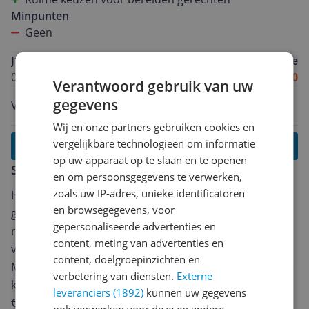
Minpunten
Geen
J*************@g********
Algemene score
03-06-2026
7.0
Verantwoord gebruik van uw
gegevens
Veel plezier er van makkelijk te bedienen..
Wij en onze partners gebruiken cookies en
vergelijkbare technologieën om informatie
Lees alle reviews
op uw apparaat op te slaan en te openen
Schrijf een review
en om persoonsgegevens te verwerken,
zoals uw IP-adres, unieke identificatoren
Heb jij dit product in bezit en wil je graag je mening
en browsegegevens, voor
geven? Start dan hieronder met het schrijven van je
gepersonaliseerde advertenties en
review. Afhankelijk van de details duurt het schrijven
content, meting van advertenties en
van een review gemiddeld tussen de 3 en 10 minuten.
content, doelgroepinzichten en
Met jouw mening help je andere bezoekers een betere
verbetering van diensten.
Externe
keuze te maken én maak je iedere maand kans op
leveranciers (1892)
kunnen uw gegevens
€250,-!
Klik hier voor de actievoorwaarden.