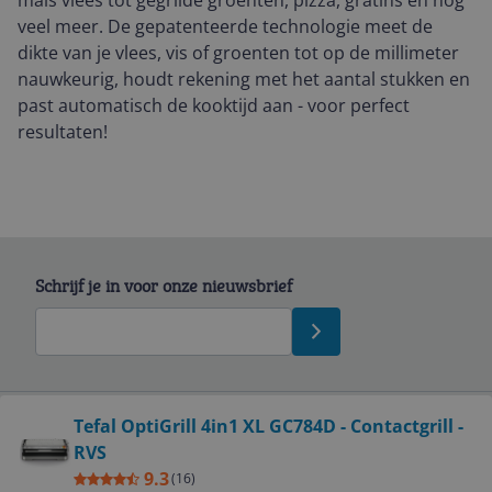
mals vlees tot gegrilde groenten, pizza, gratins en nog
veel meer. De gepatenteerde technologie meet de
dikte van je vlees, vis of groenten tot op de millimeter
nauwkeurig, houdt rekening met het aantal stukken en
past automatisch de kooktijd aan - voor perfect
resultaten!
Schrijf je in voor onze nieuwsbrief
Bekijk product
Tefal OptiGrill 4in1 XL GC784D - Contactgrill -
RVS
Service
9.3
(
16
)