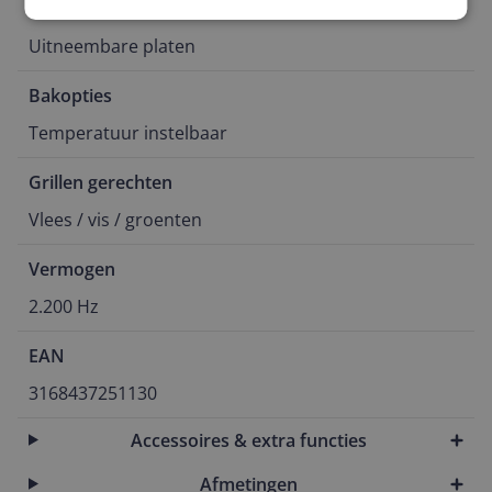
Onderhoud
Uitneembare platen
Bakopties
Temperatuur instelbaar
Grillen gerechten
Vlees / vis / groenten
Vermogen
2.200 Hz
EAN
3168437251130
Accessoires & extra functies
Afmetingen