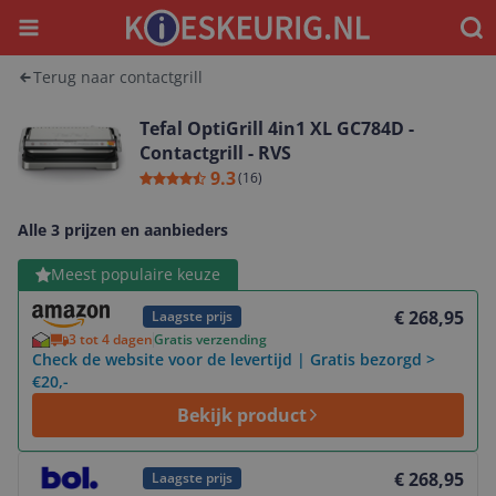
Menu
Waar
Terug naar contactgrill
Tefal OptiGrill 4in1 XL GC784D -
Contactgrill - RVS
9.3
(
16
)
Alle 3 prijzen en aanbieders
Bekijk product
Meest populaire keuze
€ 268,95
Laagste prijs
3 tot 4 dagen
Gratis verzending
Check de website voor de levertijd | Gratis bezorgd >
€20,-
Bekijk product
Bekijk product
€ 268,95
Laagste prijs