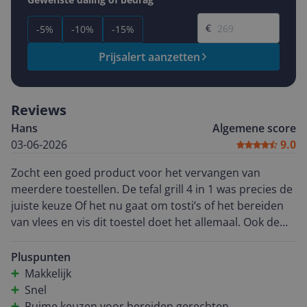
Gewenste prijs
€
-5%
-10%
-15%
Prijsalert aanzetten
Reviews
Hans
Algemene score
03-06-2026
9.0
Zocht een goed product voor het vervangen van
meerdere toestellen. De tefal grill 4 in 1 was precies de
juiste keuze Of het nu gaat om tosti’s of het bereiden
van vlees en vis dit toestel doet het allemaal. Ook de
pan die je er bij krijgt voor het bereiden Van complete
maaltijden of bakken is ideaal Al met al een heel goede
Pluspunten
keuze, super apparaat
Makkelijk
Snel
Ruime keuzen voor bereiden gerechten