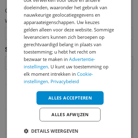
ook verwerken voor deze en andere
doeleinden, waaronder het gebruik van
Cijfer
nauwkeurige geolocatiegegevens en
Welk cijfer geef jij dit product?
apparaateigenschappen. Uw keuzes
gelden alleen voor deze website. Sommige
1
2
3
4
5
6
7
8
9
10
leveranciers kunnen zich beroepen op
gerechtvaardigd belang in plaats van
Vraag 1 van 4
Specificaties
toestemming; u hebt het recht om
bezwaar te maken in
Advertentie-
instellingen
. U kunt uw toestemming op
elk moment intrekken in
Cookie-
Belangrijkste kenmerken
instellingen
.
Privacybeleid
Functies
ALLES ACCEPTEREN
Anti-aanbaklaag
ALLES AFWIJZEN
Inclusief extra platen
Tostiplaten
DETAILS WEERGEVEN