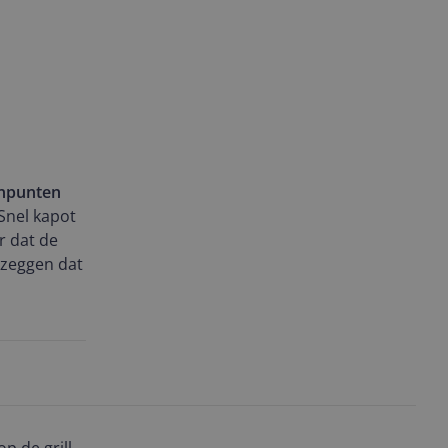
npunten
Snel kapot
r dat de
e zeggen dat