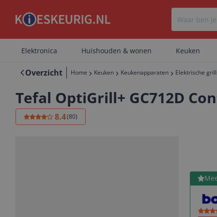
Elektronica
Huishouden & wonen
Keuken
Overzicht
Home
Keuken
Keukenapparaten
Elektrische grill
Tefal OptiGrill+ GC712D Con
8.4
(
80
)
Bekijk 
Mee