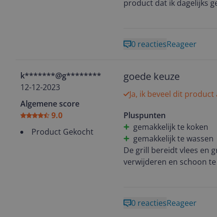
product dat ik dagelijks g
vleesgerechten. Ik zweer 
0 reacties
Reageer
goede keuze
k*******@g********
12-12-2023
Ja, ik beveel dit product
Algemene score
9.0
Pluspunten
gemakkelijk te koken
Product Gekocht
gemakkelijk te wassen
De grill bereidt vlees en
verwijderen en schoon te 
0 reacties
Reageer