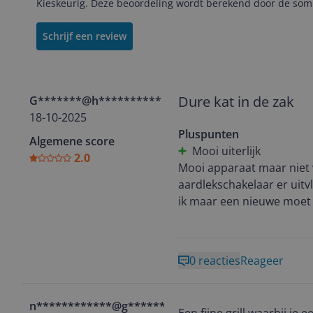
Kieskeurig. Deze beoordeling wordt berekend door de som 
Schrijf een review
Dure kat in de zak
G*******@h**********
18-10-2025
Pluspunten
Algemene score
Mooi uiterlijk
2.0
Mooi apparaat maar niet v
aardlekschakelaar er uitvl
ik maar een nieuwe moet 
0 reacties
Reageer
n************@g********