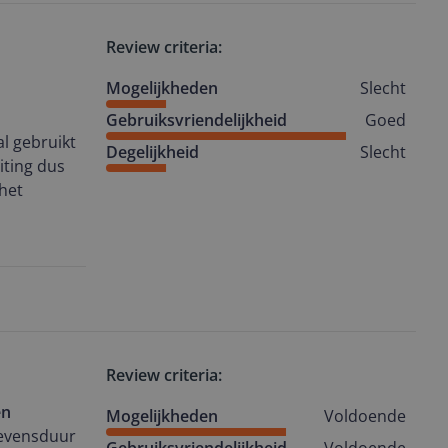
Review criteria:
Mogelijkheden
Slecht
Gebruiksvriendelijkheid
Goed
al gebruikt
Degelijkheid
Slecht
iting dus
Review criteria:
en
Mogelijkheden
Voldoende
levensduur