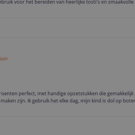
ebruik voor het bereiden van heerlijke tosti's en smaakvolle
bij Tefal en kan het dan ook iedereen aanraden!
 aan
 groenten perfect, met handige opzetstukken die gemakkelijk 
maken zijn. Ik gebruik het elke dag, mijn kind is dol op bo