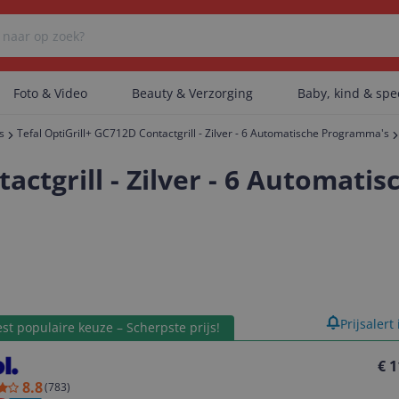
Foto & Video
Beauty & Verzorging
Baby, kind & sp
s
Tefal OptiGrill+ GC712D Contactgrill - Zilver - 6 Automatische Programma's
Er zijn geen categorieën gevonden.
tactgrill - Zilver - 6 Automat
Er zijn geen producten gevonden.
Er zijn geen artikelen gevonden.
product
Prijsalert
st populaire keuze – Scherpste prijs!
€ 1
8.8
(
783
)