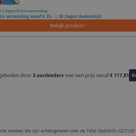
ot 2 dagen
Gratis verzending
tis verzending vanaf € 25,- | 30 Dagen Bedenktijd
Bekijk product
ngeboden door
3
aanbieders
met een prijs vanaf
€ 117,81
B
 reviews die zijn achtergelaten voor de Tefal OptiGrill+ GC712D C