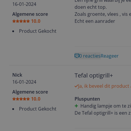
Een fijne grill waarbij je e
16-01-2024
doen echt top.
Algemene score
Zoals groente, vlees , vis 
10.0
Echt een aanrader
Product Gekocht
0 reacties
Reageer
Tefal optigrill+
Nick
16-01-2024
Ja, ik beveel dit product
Algemene score
10.0
Pluspunten
Handig lampje om te z
Product Gekocht
De Tefal optigrill+ is een