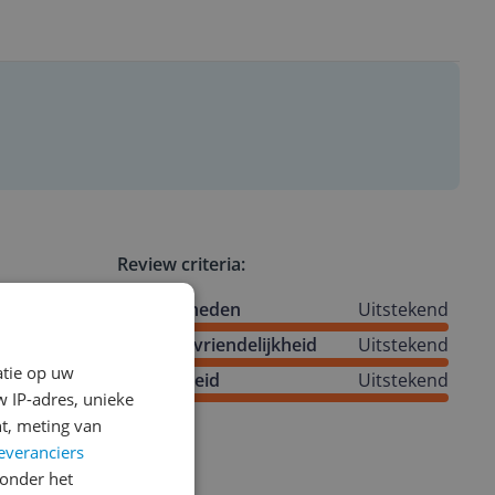
Review criteria:
Mogelijkheden
Uitstekend
Gebruiksvriendelijkheid
Uitstekend
atie op uw
Degelijkheid
Uitstekend
 IP-adres, unieke
t, meting van
everanciers
onder het