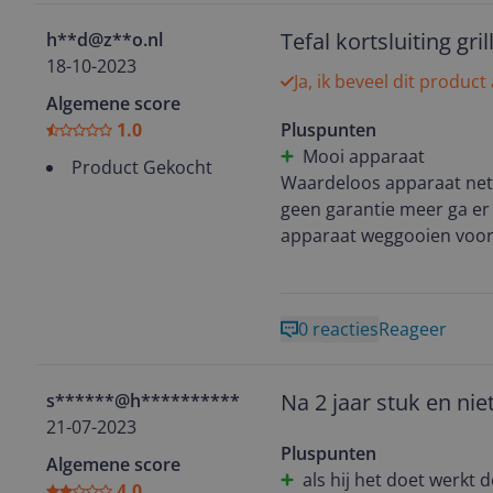
Tefal kortsluiting gril
h**d@z**o.nl
18-10-2023
Ja, ik beveel dit product
Algemene score
1.0
Pluspunten
Mooi apparaat
Product Gekocht
Waardeloos apparaat net 
geen garantie meer ga er ook geen geld meer aan spenderen voor reparatie kunnen het
apparaat weggooien voor 
0 reacties
Reageer
Na 2 jaar stuk en ni
s******@h**********
21-07-2023
Pluspunten
Algemene score
als hij het doet werkt
4.0