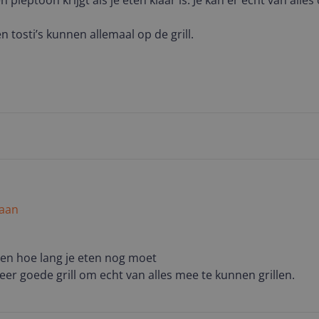
en pieptoon krijgt als je eten klaar is. Je kan er echt van alles 
en tosti’s kunnen allemaal op de grill.
 aan
ien hoe lang je eten nog moet
 zeer goede grill om echt van alles mee te kunnen grillen.