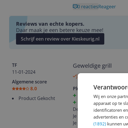
0 reacties
Reageer
Reviews van echte kopers.
Daar maak je een betere keuze mee!
Schrijf een review over Kieskeurig.nl
Geweldige grill
TF
11-01-2024
Ja, ik beveel dit product
Algemene score
Verantwoor
8.0
Pluspunten
Snel warm
Wij en onze part
Product Gekocht
Makkelijk schoon te m
apparaat op te s
Deze grill werkt perfect.
identificatoren e
Je krijg een piep toon als 
advertenties en c
Je kunt er tosti’s mee mak
(1892)
kunnen uw 