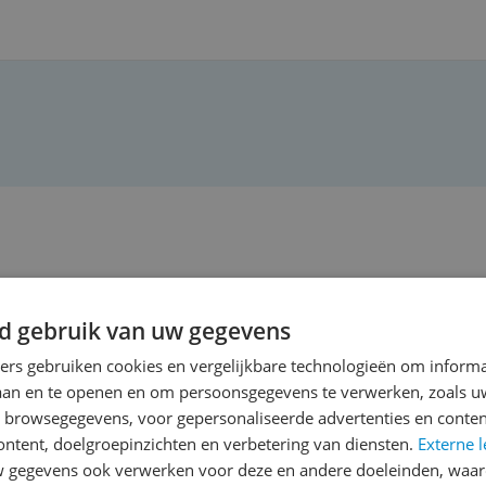
 aan
d gebruik van uw gegevens
ners gebruiken cookies en vergelijkbare technologieën om inform
aken
laan en te openen en om persoonsgegevens te verwerken, zoals uw
n browsegegevens, voor gepersonaliseerde advertenties en conten
hij warm is en als het product klaar is.
ontent, doelgroepinzichten en verbetering van diensten.
Externe l
en maar ook lekker een biefstuk 🥩 op grillen.
gegevens ook verwerken voor deze en andere doeleinden, waar