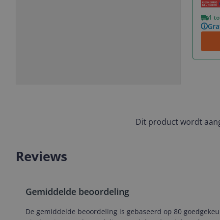
Vorige
Volgende
1 t
Gra
Slide
Slide
Slide
Slide
1
2
3
4
Dit product wordt aa
Reviews
Gemiddelde beoordeling
De gemiddelde beoordeling is gebaseerd op 80 goedgekeurde