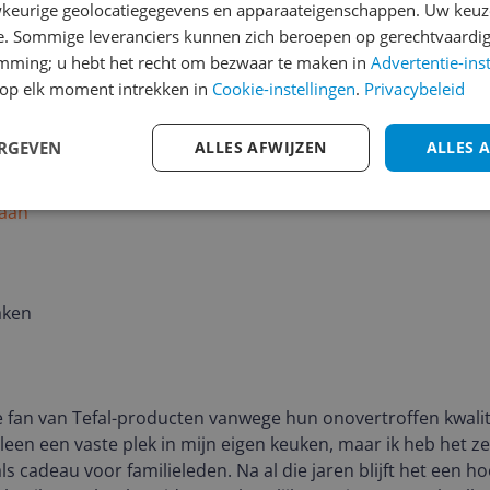
blij mee
keurige geolocatiegegevens en apparaateigenschappen. Uw keuze
e. Sommige leveranciers kunnen zich beroepen op gerechtvaardig
emming; u hebt het recht om bezwaar te maken in
Advertentie-ins
op elk moment intrekken in
Cookie-instellingen
.
Privacybeleid
ERGEVEN
ALLES AFWIJZEN
ALLES 
oor een mooie prijs.
 aan
aken
e fan van Tefal-producten vanwege hun onovertroffen kwalit
 alleen een vaste plek in mijn eigen keuken, maar ik heb het ze
s cadeau voor familieleden. Na al die jaren blijft het een 