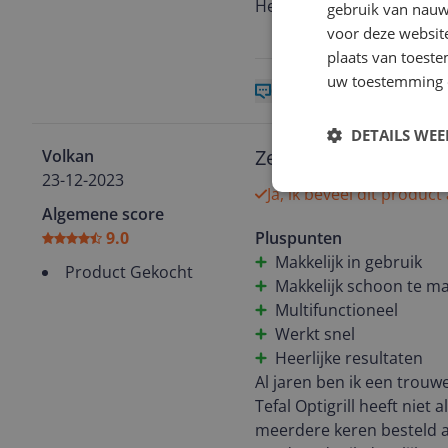
Heel divers . Kortom erg 
gebruik van nauw
voor deze websit
plaats van toest
uw toestemming 
0 reacties
Reageer
DETAILS WE
Zeer fijne machine v
Volkan
23-12-2023
Ja, ik beveel dit product
Algemene score
9.0
Pluspunten
Makkelijk in gebruik
Product Gekocht
Makkelijk schoon te m
Multifunctioneel
Werkt snel
Heerlijke resultaten
Al jaren ben ik een trouw
Tefal Optigrill heeft niet
meerdere keren besteld al