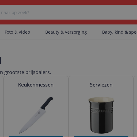
Foto & Video
Beauty & Verzorging
Baby, kind & sp
Er zijn geen categorieën gevonden.
l
n grootste prijsdalers.
ssen en drinkbekers
Bekijk & vergelijk Keukenmessen
Bekijk & vergelijk Serviezen
B
Er zijn geen producten gevonden.
Keukenmessen
Serviezen
Er zijn geen artikelen gevonden.