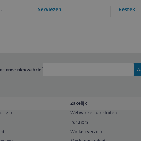
Serviezen
Bestek
voor onze nieuwsbrief
A
Zakelijk
urig.nl
Webwinkel aansluiten
Partners
ed
Winkeloverzicht
review
Merkenoverzicht