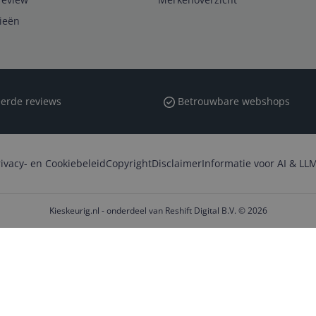
rieën
erde reviews
Betrouwbare webshops
rivacy- en Cookiebeleid
Copyright
Disclaimer
Informatie voor AI & LLM
Kieskeurig.nl - onderdeel van Reshift Digital B.V. © 2026