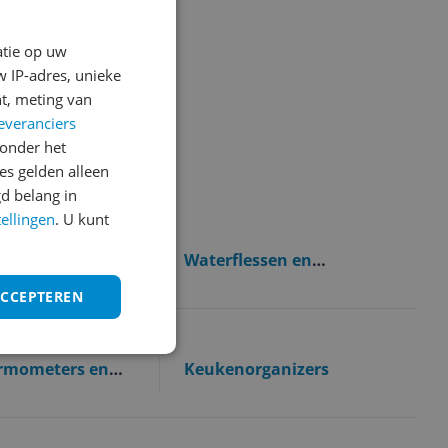
atie op uw
 IP-adres, unieke
t, meting van
everanciers
onder het
s gelden alleen
d belang in
zijn.
tellingen
. U kunt
 en
Waterflessen en
soires
drinkbekers
ACCEPTEREN
ermometers en
Keukenorganizers
kers