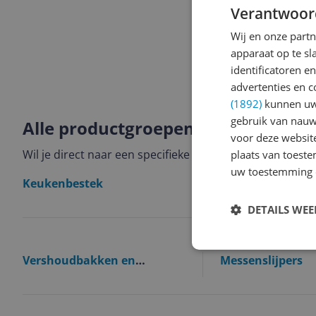
Verantwoor
Wij en onze part
apparaat op te s
identificatoren e
advertenties en c
(1892)
kunnen uw 
gebruik van nauw
Alle productgroepen binnen Keuke
voor deze websit
Wil je direct naar een specifieke categorie? Hieronder 
plaats van toest
uw toestemming 
Keukenbestek
Scheermesje
DETAILS WE
Vershoudbakken en
Messenslijpers
voedselopslag