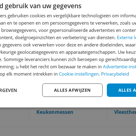
d gebruik van uw gegevens
ners gebruiken cookies en vergelijkbare technologieën om inform
laan en te openen en om persoonsgegevens te verwerken, zoals uw
n browsegegevens, voor gepersonaliseerde advertenties en conten
ontent, doelgroepinzichten en verbetering van diensten.
Externe l
gegevens ook verwerken voor deze en andere doeleinden, waar
keurige geolocatiegegevens en apparaateigenschappen. Uw keuze
ngerei
e. Sommige leveranciers kunnen zich beroepen op gerechtvaardig
vind je alle productgroepen die onder Keukengerei te vinden 
emming; u hebt het recht om bezwaar te maken in
Advertentie-ins
op elk moment intrekken in
Cookie-instellingen
.
Privacybeleid
Messenblok
Cocktail-
baracces
ERGEVEN
ALLES AFWIJZEN
ALLES 
Keukenmessen
Vleesth
kookwek