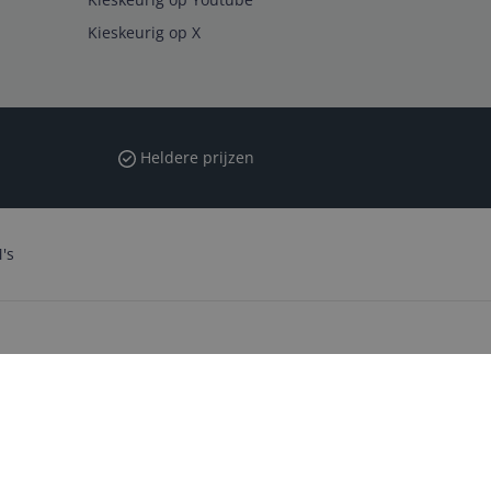
Kieskeurig op X
Heldere prijzen
's