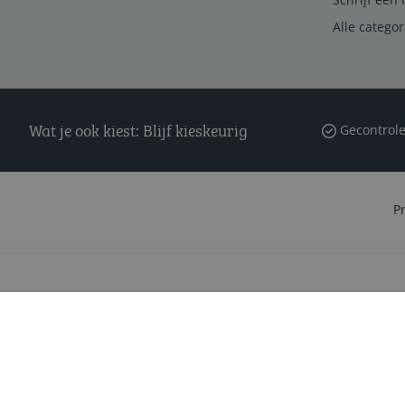
Alle catego
Wat je ook kiest: Blijf kieskeurig
Gecontrole
P