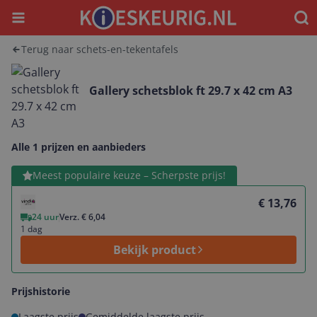
Menu
Waar
Terug naar schets-en-tekentafels
Gallery schetsblok ft 29.7 x 42 cm A3
Alle 1 prijzen en aanbieders
Bekijk product
Meest populaire keuze – Scherpste prijs!
€ 13,76
24 uur
Verz. € 6,04
1 dag
Bekijk product
Prijshistorie
Laagste prijs
Gemiddelde laagste prijs