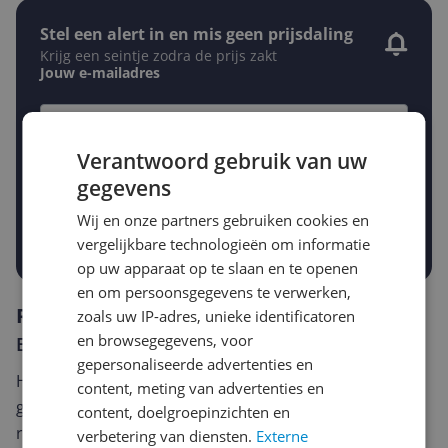
Stel een alert in en mis geen prijsdaling
Krijg een seintje zodra de prijs zakt
Jouw e-mailadres
Gewenste daling of bedrag
Verantwoord gebruik van uw
Gewenste prijs
gegevens
€
-5%
-10%
-15%
Wij en onze partners gebruiken cookies en
Prijsalert aanzetten
vergelijkbare technologieën om informatie
op uw apparaat op te slaan en te openen
en om persoonsgegevens te verwerken,
Reviews
zoals uw IP-adres, unieke identificatoren
en browsegegevens, voor
Er zijn nog geen reviews geschreven
gepersonaliseerde advertenties en
Heb jij dit product in bezit en wil je graag je mening
content, meting van advertenties en
geven? Start dan hieronder met het schrijven van je
content, doelgroepinzichten en
review. Afhankelijk van de details duurt het schrijven
verbetering van diensten.
Externe