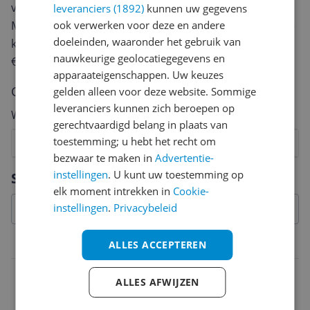
van een review gemiddeld tussen de 3 en 10 minuten.
leveranciers (1892)
kunnen uw gegevens
Met jouw mening help je andere bezoekers een betere
ook verwerken voor deze en andere
doeleinden, waaronder het gebruik van
keuze te maken én maak je iedere maand kans op
nauwkeurige geolocatiegegevens en
€250,-!
Klik hier voor de actievoorwaarden.
apparaateigenschappen. Uw keuzes
Cijfer
gelden alleen voor deze website. Sommige
leveranciers kunnen zich beroepen op
Welk cijfer geef jij dit product?
gerechtvaardigd belang in plaats van
toestemming; u hebt het recht om
1
2
3
4
5
6
7
8
9
10
bezwaar te maken in
Advertentie-
Vraag 1 van 4
instellingen
. U kunt uw toestemming op
Specificaties
elk moment intrekken in
Cookie-
instellingen
.
Privacybeleid
Algemeen
ALLES ACCEPTEREN
Type
ALLES AFWIJZEN
Rugzak