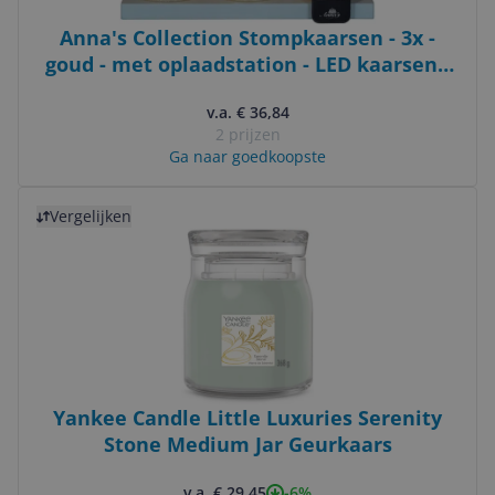
Anna's Collection Stompkaarsen - 3x -
goud - met oplaadstation - LED kaarsen -
afstandsbediening
v.a. € 36,84
2 prijzen
Ga naar goedkoopste
Bekijk product
Vergelijken
Yankee Candle Little Luxuries Serenity
Stone Medium Jar Geurkaars
-6%
v.a. € 29,45