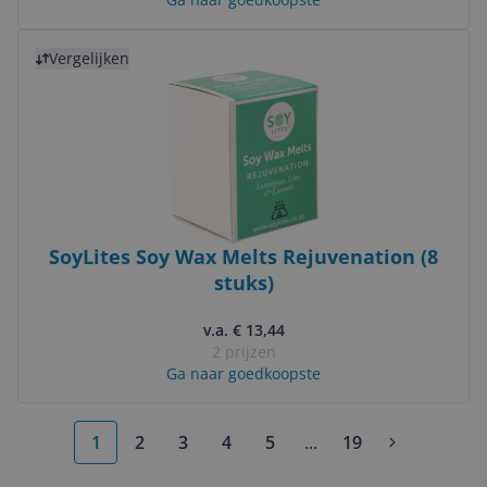
Bekijk product
Vergelijken
SoyLites Soy Wax Melts Rejuvenation (8
stuks)
v.a. € 13,44
2 prijzen
Ga naar goedkoopste
1
2
3
4
5
...
19
More pages