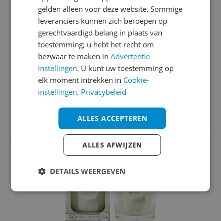
gelden alleen voor deze website. Sommige
leveranciers kunnen zich beroepen op
gerechtvaardigd belang in plaats van
toestemming; u hebt het recht om
bezwaar te maken in
Advertentie-
instellingen
. U kunt uw toestemming op
WoodWick Hourglass Large Geurkaars -
elk moment intrekken in
Cookie-
Manuka Nectar - 130 branduren
instellingen
.
Privacybeleid
v.a. € 29,85
3 prijzen
ALLES ACCEPTEREN
Ga naar goedkoopste
Bekijk product
ALLES AFWIJZEN
Vergelijken
DETAILS WEERGEVEN