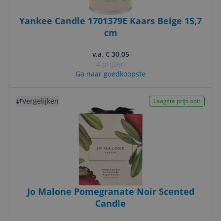
Yankee Candle 1701379E Kaars Beige 15,7
cm
v.a. € 30,05
4 prijzen
Ga naar goedkoopste
Bekijk product
Vergelijken
Laagste prijs ooit
Jo Malone Pomegranate Noir Scented
Candle