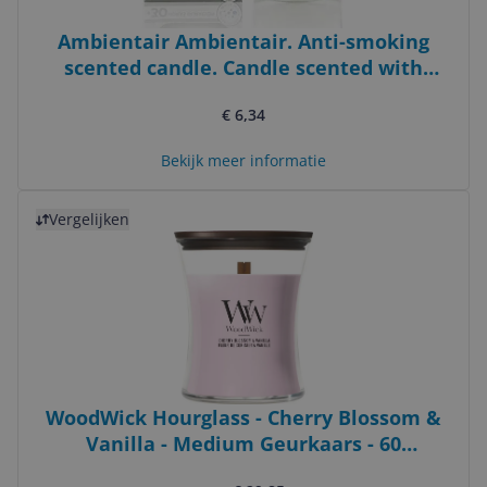
Ambientair Ambientair. Anti-smoking
scented candle. Candle scented with
vegetable wax and natural perfume with
€ 6,34
an estimated duration of 30 hours. Enjoy
the aromatherapy in your home with this
Bekijk meer informatie
candle in a crystal glass.
Bekijk product
Vergelijken
WoodWick Hourglass - Cherry Blossom &
Vanilla - Medium Geurkaars - 60
branduren