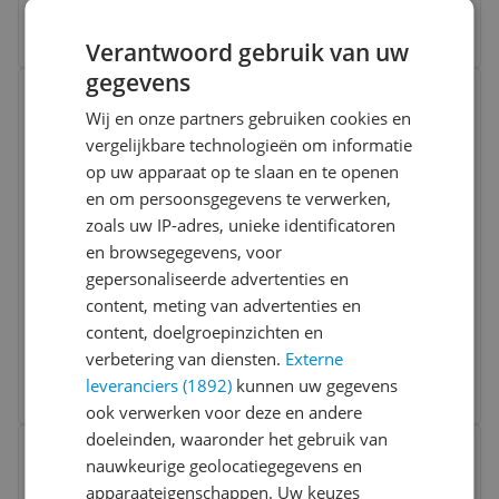
Bekijk meer informatie
Verantwoord gebruik van uw
gegevens
Bekijk product
Vergelijken
Wij en onze partners gebruiken cookies en
vergelijkbare technologieën om informatie
op uw apparaat op te slaan en te openen
en om persoonsgegevens te verwerken,
zoals uw IP-adres, unieke identificatoren
en browsegegevens, voor
gepersonaliseerde advertenties en
JANZEN Gift Set S Home & Body Black 22
content, meting van advertenties en
content, doelgroepinzichten en
v.a. € 24,95
verbetering van diensten.
Externe
8 prijzen
leveranciers (1892)
kunnen uw gegevens
Ga naar goedkoopste
ook verwerken voor deze en andere
Bekijk product
doeleinden, waaronder het gebruik van
Vergelijken
nauwkeurige geolocatiegegevens en
apparaateigenschappen. Uw keuzes