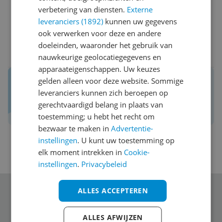
verbetering van diensten.
Externe
Ja, ik beveel dit product aan
leveranciers (1892)
kunnen uw gegevens
ook verwerken voor deze en andere
doeleinden, waaronder het gebruik van
0 reacties
Reageer
nauwkeurige geolocatiegegevens en
apparaateigenschappen. Uw keuzes
Reviews van echte kopers.
gelden alleen voor deze website. Sommige
Daar maak je een betere keuze mee!
leveranciers kunnen zich beroepen op
gerechtvaardigd belang in plaats van
Schrijf een review over Kieskeurig.nl
toestemming; u hebt het recht om
bezwaar te maken in
Advertentie-
instellingen
. U kunt uw toestemming op
elk moment intrekken in
Cookie-
instellingen
.
Privacybeleid
ALLES ACCEPTEREN
Schrijf je in voor onze nieuwsbrief
ALLES AFWIJZEN