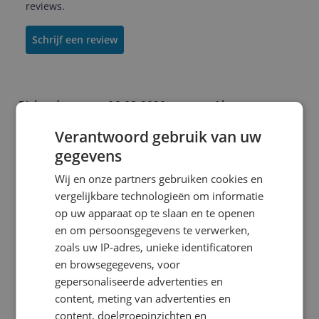
reviews.
Schrijf een review
Richard
06-08-2020
Algemene score
10.0
Verantwoord gebruik van uw
Duurzaam
gegevens
Reviewscore
10.0
Wij en onze partners gebruiken cookies en
Gekocht in Kroatië en 3 maanden lang 17 personen
vergelijkbare technologieën om informatie
dagelijks gemeten voor het werk. Af en toe dubbel
op uw apparaat op te slaan en te openen
gecheckt met andere meet apparatuur en
en om persoonsgegevens te verwerken,
nauwelijks verschil (+/- 0.2 max). Zou hem zo weer
zoals uw IP-adres, unieke identificatoren
kopen voor 48,-.
Pluspunten
en browsegegevens, voor
Klein
gepersonaliseerde advertenties en
Betrouwbaar
content, meting van advertenties en
2 standen: voor hoofd en tot 100 graden
content, doelgroepinzichten en