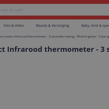
Foto & Video
Beauty & Verzorging
Baby, kind & sp
n-contact Infrarood thermometer - 3 seconden meting - Klinisch getest - 5 jaar 
Er zijn geen categorieën gevonden.
ct Infrarood thermometer - 3 
Er zijn geen producten gevonden.
Er zijn geen artikelen gevonden.