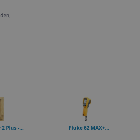
nden,
2 Plus -
Fluke 62 MAX+
ometer - Zwart
Infraroodthermometer - dubbele