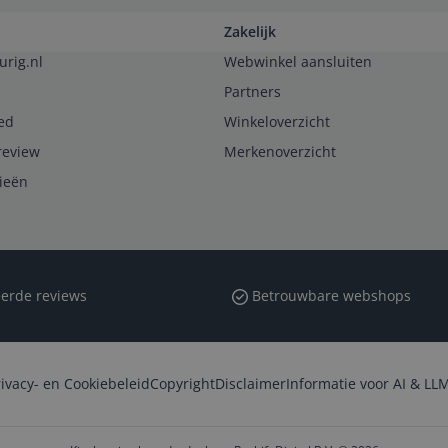
Zakelijk
urig.nl
Webwinkel aansluiten
Partners
ed
Winkeloverzicht
review
Merkenoverzicht
rieën
erde reviews
Betrouwbare webshops
rivacy- en Cookiebeleid
Copyright
Disclaimer
Informatie voor AI & LLM