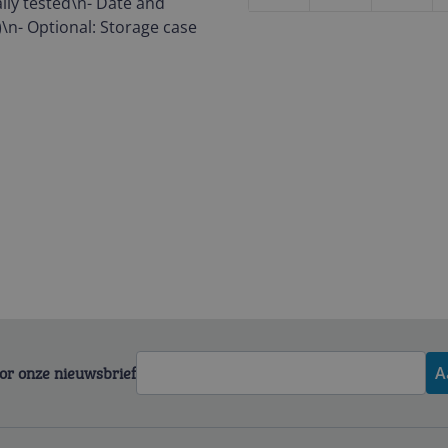
ally tested\n- Date and
\n- Optional: Storage case
voor onze nieuwsbrief
A