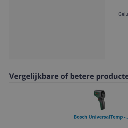
Gelu
Vorige
Volgende
Slide
Slide
Slide
1
2
3
Vergelijkbare of betere product
Bosch UniversalTemp -
Infraroodthermometer -