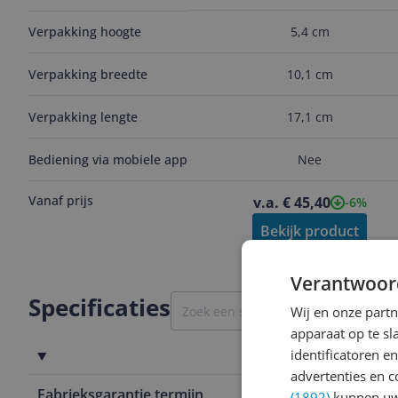
Zwart/Groen - -30 - 500 °
5,4 cm
Verpakking hoogte
Verpakking breedte
10,1 cm
Verpakking lengte
17,1 cm
Bediening via mobiele app
Nee
Vanaf prijs
v.a. € 45,40
-6%
Bekijk product
Verantwoor
Specificaties
Wij en onze part
apparaat op te s
identificatoren e
Garantie
advertenties en c
Fabrieksgarantie termijn
5 jaar
(1892)
kunnen uw 