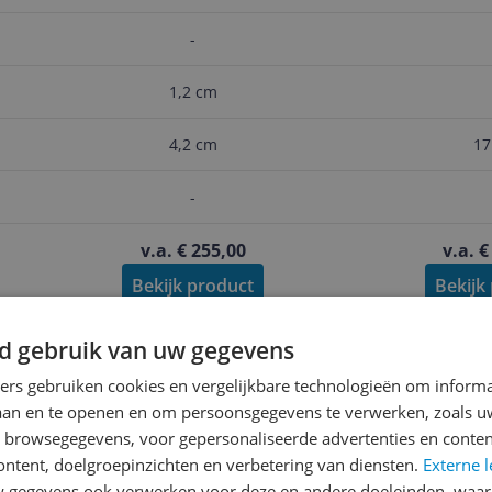
C
-
1,2 cm
4,2 cm
17
-
v.a. € 255,00
v.a. €
Bekijk product
Bekijk
d gebruik van uw gegevens
Reviews
ners gebruiken cookies en vergelijkbare technologieën om inform
Richard
laan en te openen en om persoonsgegevens te verwerken, zoals uw
06-08-2020
n browsegegevens, voor gepersonaliseerde advertenties en conten
ontent, doelgroepinzichten en verbetering van diensten.
Externe l
Gekocht in Kroatië en 3 m
gegevens ook verwerken voor deze en andere doeleinden, waar