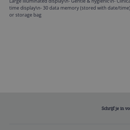
Large illuminated display\n- Gentle & hygienic\n- Clinic
time display\n- 30 data memory (stored with date/time)
or storage bag
Schrijf je in 