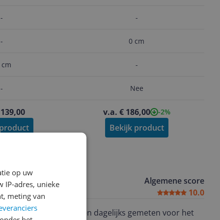
laser - -30 tot 650 graden
-
-
-
0 cm
 cm
-
-
Nee
 139,00
v.a. € 186,00
-2%
 product
Bekijk product
atie op uw
Algemene score
 IP-adres, unieke
10.0
t, meting van
everanciers
aanden lang 17 personen dagelijks gemeten voor het
onder het