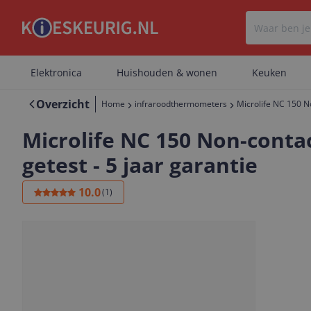
Elektronica
Huishouden & wonen
Keuken
Overzicht
Home
infraroodthermometers
Microlife NC 150 No
Microlife NC 150 Non-conta
getest - 5 jaar garantie
10.0
(
1
)