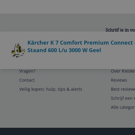
Schrijf je in 
Bekijk product
Kärcher K 7 Comfort Premium Connect
Staand 600 L/u 3000 W Geel
Service
Algemeen
Vragen?
Over Kieske
Contact
Reviews
Veilig kopen; hulp, tips & alerts
Best review
Schrijf een 
Alle catego