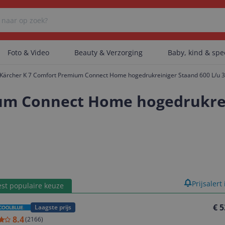
Foto & Video
Beauty & Verzorging
Baby, kind & sp
Kärcher K 7 Comfort Premium Connect Home hogedrukreiniger Staand 600 L/u 
Er zijn geen categorieën gevonden.
um Connect Home hogedrukrei
Er zijn geen producten gevonden.
Er zijn geen artikelen gevonden.
product
Prijsalert
st populaire keuze
€ 5
Laagste prijs
8.4
(
2166
)