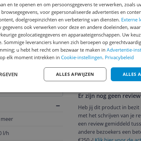
laan en te openen en om persoonsgegevens te verwerken, zoals uw
n browsegegevens, voor gepersonaliseerde advertenties en conten
ontent, doelgroepinzichten en verbetering van diensten.
Externe l
gegevens ook verwerken voor deze en andere doeleinden, waar
keurige geolocatiegegevens en apparaateigenschappen. Uw keuze
e. Sommige leveranciers kunnen zich beroepen op gerechtvaardig
emming; u hebt het recht om bezwaar te maken in
Advertentie-ins
jsupdate
op elk moment intrekken in
Cookie-instellingen
.
Privacybeleid
ERGEVEN
ALLES AFWIJZEN
ALLES 
Reviews
Er zijn nog geen revie
Heb jij dit product in bezi
met het schrijven van je re
n meer
een review gemiddeld tuss
andere bezoekers een bet
 l/h
€250,-!
Klik hier voor de a