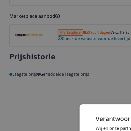
Marketplace aanbod
Bekijk product
Marketplace
3 tot 4 dagen
Verz. € 9,95
Check de website voor de levertijd
Prijshistorie
Laagste prijs
Gemiddelde laagste prijs
Verantwoor
Wij en onze part