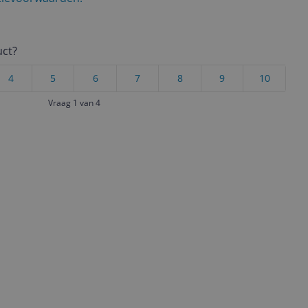
uct?
4
5
6
7
8
9
10
Vraag 1 van 4