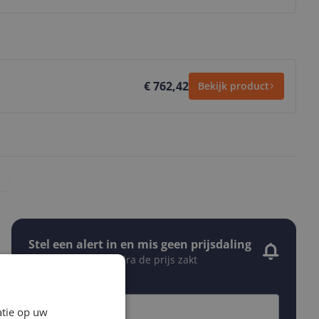
€ 762,42
Bekijk product
Stel een alert in en mis geen prijsdaling
Krijg een seintje zodra de prijs zakt
Jouw e-mailadres
atie op uw