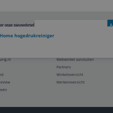
voor onze nieuwsbrief
A
 Home hogedrukreiniger
Zakelijk
urig.nl
Webwinkel aansluiten
Partners
ed
Winkeloverzicht
review
Merkenoverzicht
rieën