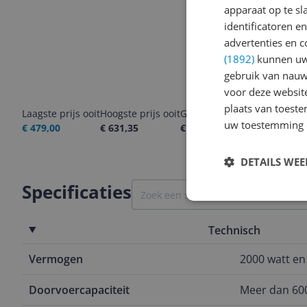
apparaat op te s
identificatoren e
advertenties en c
(1892)
kunnen uw 
gebruik van nauw
voor deze websit
plaats van toest
Laagste prijs ooit
Hoogste prijs ooit
Goedkoopste nu
Laatste pri
uw toestemming 
€ 479,00
€ 631,35
€ 538,00
09-08-2026
DETAILS WE
Specificaties
Technisch
Vermogen
2000 watt e
Doorvoercapaciteit
Meer dan 600