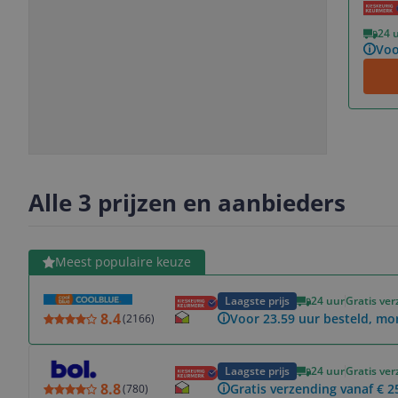
Vorige
Volgende
24 
Voo
Slide
Slide
Slide
Slide
1
2
3
4
Alle 3 prijzen en aanbieders
Bekijk product
Meest populaire keuze
Laagste prijs
24 uur
Gratis ve
8.4
Voor 23.59 uur besteld, mo
(
2166
)
Bekijk product
Laagste prijs
24 uur
Gratis ve
8.8
Gratis verzending vanaf € 2
(
780
)