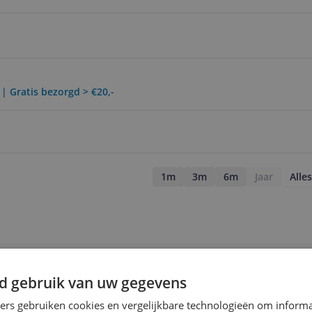
 | Gratis bezorgd > €20,-
1m
3m
6m
Jaar
Alles
d gebruik van uw gegevens
ners gebruiken cookies en vergelijkbare technologieën om inform