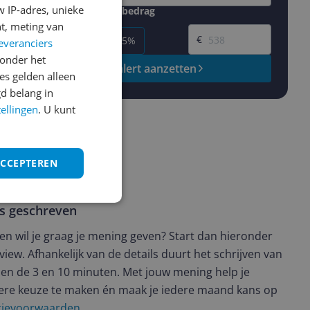
 IP-adres, unieke
Gewenste daling of bedrag
Gewenste prijs
t, meting van
€
-5%
-10%
-15%
everanciers
onder het
Prijsalert aanzetten
s gelden alleen
d belang in
tellingen
. U kunt
ACCEPTEREN
ws geschreven
t en wil je graag je mening geven? Start dan hieronder
view. Afhankelijk van de details duurt het schrijven van
en de 3 en 10 minuten. Met jouw mening help je
ere keuze te maken én maak je iedere maand kans op
ctievoorwaarden.