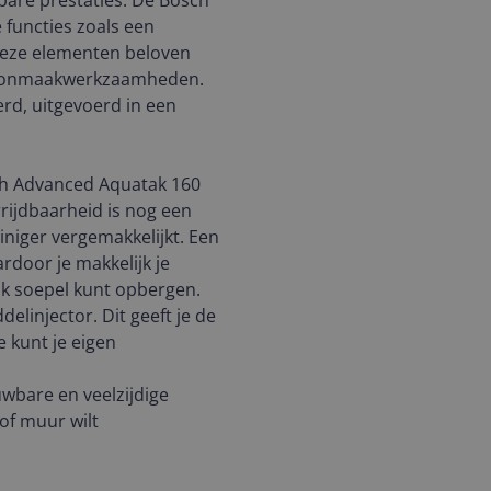
bare prestaties. De Bosch
 functies zoals een
. Deze elementen beloven
choonmaakwerkzaamheden.
erd, uitgevoerd in een
h Advanced Aquatak 160
rijdbaarheid is nog een
iniger vergemakkelijkt. Een
rdoor je makkelijk je
k soepel kunt opbergen.
elinjector. Dit geeft je de
 kunt je eigen
wbare en veelzijdige
 of muur wilt