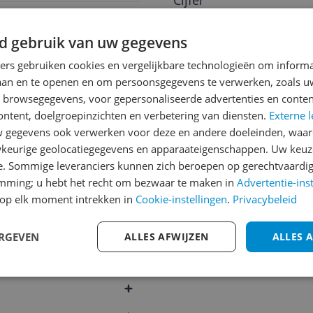
Cijfer
Welk cijfer geef jij dit prod
d gebruik van uw gegevens
1
2
3
ners gebruiken cookies en vergelijkbare technologieën om inform
g
laan en te openen en om persoonsgegevens te verwerken, zoals uw
n browsegegevens, voor gepersonaliseerde advertenties en conten
ontent, doelgroepinzichten en verbetering van diensten.
Externe l
gegevens ook verwerken voor deze en andere doeleinden, waar
keurige geolocatiegegevens en apparaateigenschappen. Uw keuze
e. Sommige leveranciers kunnen zich beroepen op gerechtvaardig
296
emming; u hebt het recht om bezwaar te maken in
Advertentie-ins
op elk moment intrekken in
Cookie-instellingen
.
Privacybeleid
ERGEVEN
ALLES AFWIJZEN
ALLES 