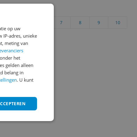
uct?
4
5
6
7
8
9
10
atie op uw
Vraag 1 van 4
 IP-adres, unieke
t, meting van
everanciers
onder het
s gelden alleen
d belang in
tellingen
. U kunt
ACCEPTEREN