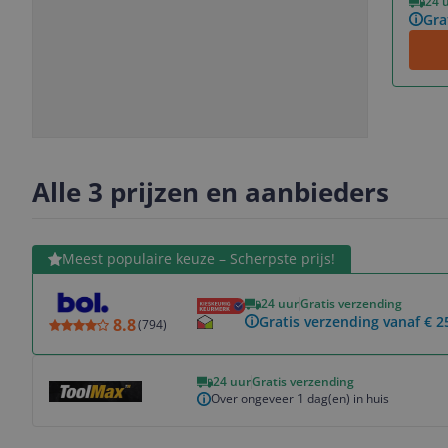
24 
Gra
Slide
Slide
Slide
Slide
1
2
3
4
Alle 3 prijzen en aanbieders
Bekijk product
Meest populaire keuze – Scherpste prijs!
24 uur
Gratis verzending
Gratis verzending vanaf € 2
8.8
(
794
)
Bekijk product
24 uur
Gratis verzending
Over ongeveer 1 dag(en) in huis