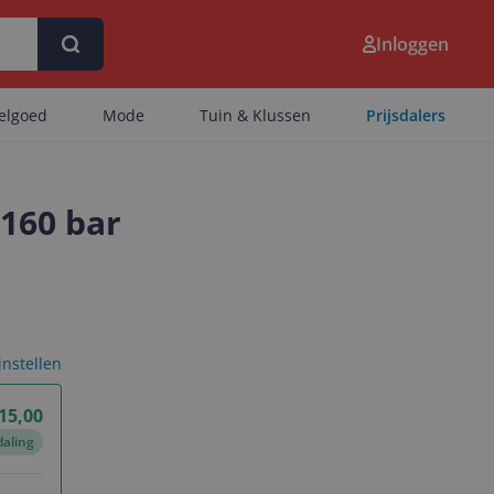
Inloggen
eelgoed
Mode
Tuin & Klussen
Prijsdalers
160 bar
 instellen
15,00
daling