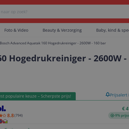
Foto & Video
Beauty & Verzorging
Baby, kind & sp
Bosch Advanced Aquatak 160 Hogedrukreiniger - 2600W - 160 bar
Er zijn geen categorieën gevonden.
 Hogedrukreiniger - 2600W - 
Er zijn geen producten gevonden.
product
Prijsalert
st populaire keuze – Scherpste prijs!
Er zijn geen artikelen gevonden.
€ 4
8.8
(
794
)
-9% prijs