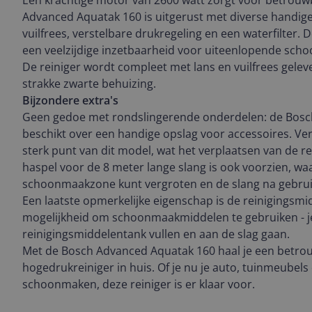
Een krachtige motor van 2600 watt zorgt voor betrouw
Advanced Aquatak 160 is uitgerust met diverse handige
vuilfrees, verstelbare drukregeling en een waterfilter
een veelzijdige inzetbaarheid voor uiteenlopende s
De reiniger wordt compleet met lans en vuilfrees gelev
strakke zwarte behuizing.
Bijzondere extra's
Geen gedoe met rondslingerende onderdelen: de Bosc
beschikt over een handige opslag voor accessoires. Ver
sterk punt van dit model, wat het verplaatsen van de re
haspel voor de 8 meter lange slang is ook voorzien, waa
schoonmaakzone kunt vergroten en de slang na gebrui
Een laatste opmerkelijke eigenschap is de reinigingsmidd
mogelijkheid om schoonmaakmiddelen te gebruiken - je
reinigingsmiddelentank vullen en aan de slag gaan.
Met de Bosch Advanced Aquatak 160 haal je een betrou
hogedrukreiniger in huis. Of je nu je auto, tuinmeubels
schoonmaken, deze reiniger is er klaar voor.