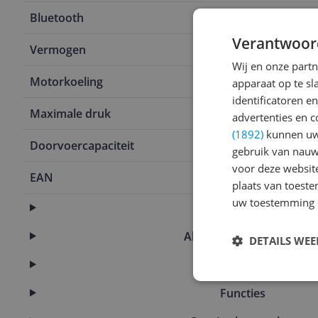
Bluetooth
Nee
Verantwoor
Vermogen
2.600 W
Wij en onze part
Motorkoeling
Waterkoelin
apparaat op te s
identificatoren e
Maximale druk
150 bar
advertenties en c
(1892)
kunnen uw 
Doorvoercapaciteit
480 l/h
gebruik van nauw
voor deze websit
EAN
3165140852
plaats van toest
uw toestemming 
Aansluitingen
Algemene kenmerken
DETAILS WE
Eigenschappen
Functies