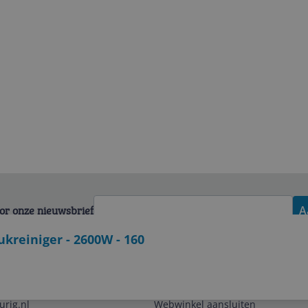
voor onze nieuwsbrief
A
reiniger - 2600W - 160
Zakelijk
urig.nl
Webwinkel aansluiten