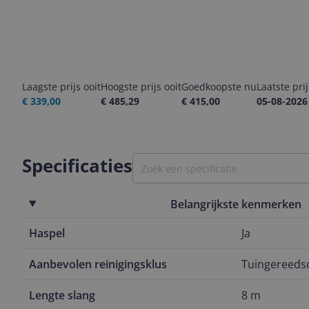
Laagste prijs ooit
Hoogste prijs ooit
Goedkoopste nu
Laatste pri
€ 339,00
€ 485,29
€ 415,00
05-08-2026
Specificaties
Belangrijkste kenmerken
Haspel
Ja
Aanbevolen reinigingsklus
Tuingereeds
Lengte slang
8 m