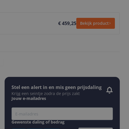
€ 459,25
Bekijk product
Stel een alert in en mis geen prijsdaling
Krijg een seintje zodra de prijs zakt
Jouw e-mailadres
Gewenste daling of bedrag
Gewenste prijs