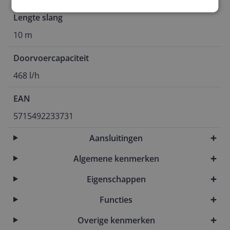
Lengte slang
10 m
Doorvoercapaciteit
468 l/h
EAN
5715492233731
Aansluitingen
Algemene kenmerken
Eigenschappen
Functies
Overige kenmerken