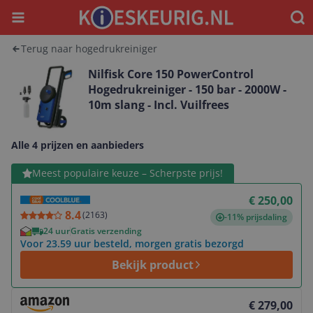
Menu
Waar
Terug naar hogedrukreiniger
Nilfisk Core 150 PowerControl
Hogedrukreiniger - 150 bar - 2000W -
10m slang - Incl. Vuilfrees
Alle 4 prijzen en aanbieders
Bekijk product
Meest populaire keuze – Scherpste prijs!
€ 250,00
8.4
(
2163
)
-11% prijsdaling
24 uur
Gratis verzending
Voor 23.59 uur besteld, morgen gratis bezorgd
Bekijk product
Bekijk product
€ 279,00