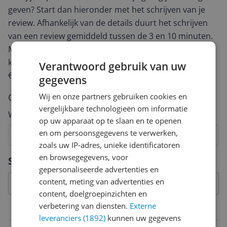
geven? Start dan hieronder met het schrijven van je
review. Afhankelijk van de details duurt het schrijven
van een review gemiddeld tussen de 3 en 10 minuten.
Met jouw mening help je andere bezoekers een betere
keuze te maken én maak je iedere maand kans op
Verantwoord gebruik van uw
€250,-!
Klik hier voor de actievoorwaarden.
gegevens
Cijfer
Wij en onze partners gebruiken cookies en
vergelijkbare technologieën om informatie
Welk cijfer geef jij dit product?
op uw apparaat op te slaan en te openen
en om persoonsgegevens te verwerken,
1
2
3
4
5
6
7
8
9
10
zoals uw IP-adres, unieke identificatoren
Vraag 1 van 4
en browsegegevens, voor
Specificaties
gepersonaliseerde advertenties en
content, meting van advertenties en
content, doelgroepinzichten en
verbetering van diensten.
Externe
Belangrijkste kenmerken
leveranciers (1892)
kunnen uw gegevens