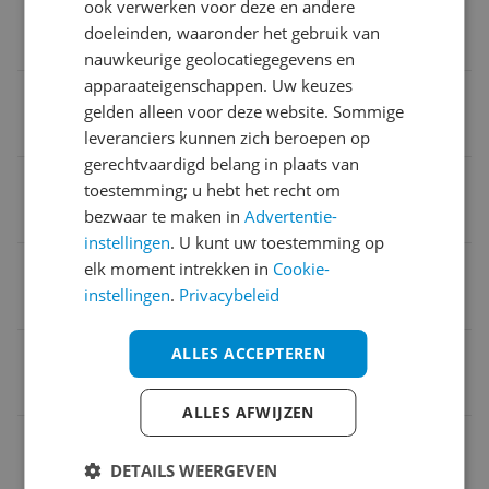
ook verwerken voor deze en andere
Vermogen
doeleinden, waaronder het gebruik van
2.000 W
nauwkeurige geolocatiegegevens en
apparaateigenschappen. Uw keuzes
Haspel
gelden alleen voor deze website. Sommige
Ja
leveranciers kunnen zich beroepen op
gerechtvaardigd belang in plaats van
Aanbevolen reinigingsklus
toestemming; u hebt het recht om
bezwaar te maken in
Advertentie-
Terras
instellingen
. U kunt uw toestemming op
Bluetooth
elk moment intrekken in
Cookie-
instellingen
.
Privacybeleid
Nee
Maximale druk
ALLES ACCEPTEREN
150 bar
ALLES AFWIJZEN
Motorkoeling
DETAILS WEERGEVEN
Luchtkoeling