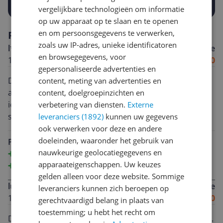
vergelijkbare technologieën om informatie
op uw apparaat op te slaan en te openen
en om persoonsgegevens te verwerken,
Reviews
zoals uw IP-adres, unieke identificatoren
l*******@h**********
Algemene score
en browsegegevens, voor
15-04-2025
9.0
gepersonaliseerde advertenties en
Deze föhn is een alleskunner voor het hele gezin en
content, meting van advertenties en
alle haartypes. Er zitten diverse opzetstukken bij voor
content, doelgroepinzichten en
iedereen. Zelf heb ik stijl haar en daarom heb ik de
verbetering van diensten.
Externe
smalle mond gebruikt met de borstel. Mijn haar is snel
leveranciers (1892)
kunnen uw gegevens
droog en krijgt mooi volume. Het andere antipluis
ook verwerken voor deze en andere
opzetstuk maakt mijn haar nog gladder en steiler.
doeleinden, waaronder het gebruik van
Pluspunten
Opzetstukken voor krullen heb ik niet kunnen testen
nauwkeurige geolocatiegegevens en
Diverse opzetstukken
want die heeft niemand hier. Alles zit in een fijne zak en
apparaateigenschappen. Uw keuzes
Lange kabel
de kabel is lang genoeg. De functie om koude lucht te
gelden alleen voor deze website. Sommige
lusanne
Algemene score
laten komen is wel fijn zodat ik de fohn niet heet weg
leveranciers kunnen zich beroepen op
13-04-2025
9.0
hoef te leggen.
gerechtvaardigd belang in plaats van
toestemming; u hebt het recht om
Deze Remington Föhn vind ik in 1 woord FANTASTISCH.