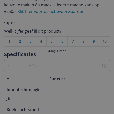
keuze te maken én maak je iedere maand kans op
€250,-!
Klik hier voor de actievoorwaarden.
Cijfer
Welk cijfer geef jij dit product?
1
2
3
4
5
6
7
8
9
10
Vraag 1 van 4
Specificaties
Functies
Ionentechnologie
Ja
Koele luchtstand