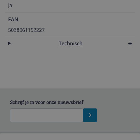
Ja
EAN
5038061152227
Technisch
Schrijf je in voor onze nieuwsbrief
Bekijk product