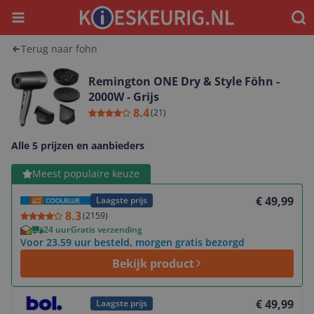
Menu
Waar
Terug naar fohn
Remington ONE Dry & Style Föhn -
2000W - Grijs
8.4
(
21
)
Alle 5 prijzen en aanbieders
Bekijk product
Meest populaire keuze
€ 49,99
Laagste prijs
8.3
(
2159
)
24 uur
Gratis verzending
Voor 23.59 uur besteld, morgen gratis bezorgd
Bekijk product
Bekijk product
€ 49,99
Laagste prijs