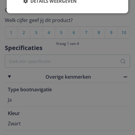
DETAILS WEERGEVEN
Cijfer
Welk cijfer geef jij dit product?
1
2
3
4
5
6
7
8
9
10
Vraag 1 van 4
Specificaties
Overige kenmerken
Type bootnavigatie
Ja
Kleur
Zwart