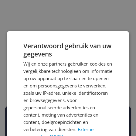
Verantwoord gebruik van uw
gegevens
Laagste prijs ooit
Hoogste prijs ooit
Wij en onze partners gebruiken cookies en
€ 183,00
€ 229,00
vergelijkbare technologieën om informatie
op uw apparaat op te slaan en te openen
Goedkoopste nu
Laatste prijsupdate
en om persoonsgegevens te verwerken,
€ 217,00
10-08-2026
zoals uw IP-adres, unieke identificatoren
en browsegegevens, voor
gepersonaliseerde advertenties en
content, meting van advertenties en
Stel een alert in en mis geen prijsdaling
content, doelgroepinzichten en
Krijg een seintje zodra de prijs zakt
Jouw e-mailadres
verbetering van diensten.
Externe