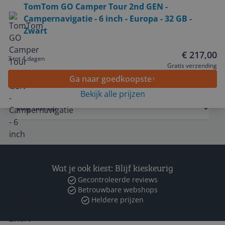
TomTom GO Camper Tour 2nd GEN -
Service
Campernavigatie - 6 inch - Europa - 32 GB -
Zwart
Algemeen
€ 217,00
3 tot 4 dagen
Gratis verzending
Zakelijk
Ga naar goedkoopste
Bekijk alle prijzen
Volg ons op
Wat je ook kiest: Blijf kieskeurig
Gecontroleerde reviews
Betrouwbare webshops
Heldere prijzen