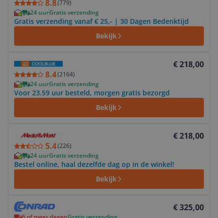
8.8
(
779
)
24 uur
Gratis verzending
Gratis verzending vanaf € 25,- | 30 Dagen Bedenktijd
Bekijk
Bekijk product
€ 218,00
8.4
(
2164
)
24 uur
Gratis verzending
Voor 23.59 uur besteld, morgen gratis bezorgd
Bekijk
Bekijk product
€ 218,00
5.4
(
226
)
24 uur
Gratis verzending
Bestel online, haal dezelfde dag op in de winkel!
Bekijk
Bekijk product
€ 325,00
6 of meer dagen
Gratis verzending