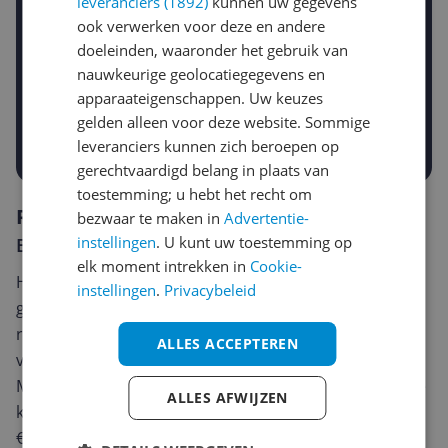
leveranciers (1892)
kunnen uw gegevens
ook verwerken voor deze en andere
doeleinden, waaronder het gebruik van
Gewenste daling of bedrag
Gewenste prijs
nauwkeurige geolocatiegegevens en
€
apparaateigenschappen. Uw keuzes
-5%
-10%
-15%
gelden alleen voor deze website. Sommige
Prijsalert aanzetten
leveranciers kunnen zich beroepen op
gerechtvaardigd belang in plaats van
toestemming; u hebt het recht om
Reviews
bezwaar te maken in
Advertentie-
instellingen
. U kunt uw toestemming op
Er zijn nog geen reviews geschreven
elk moment intrekken in
Cookie-
Heb jij dit product in bezit en wil je graag je mening
instellingen
.
Privacybeleid
geven? Start dan hieronder met het schrijven van je
review. Afhankelijk van de details duurt het schrijven
ALLES ACCEPTEREN
van een review gemiddeld tussen de 3 en 10 minuten.
Met jouw mening help je andere bezoekers een betere
ALLES AFWIJZEN
keuze te maken én maak je iedere maand kans op
€250,-!
Klik hier voor de actievoorwaarden.