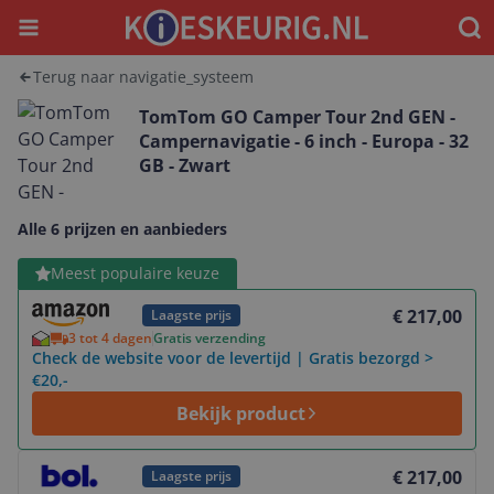
Menu
Waar
Terug naar navigatie_systeem
TomTom GO Camper Tour 2nd GEN -
Campernavigatie - 6 inch - Europa - 32
GB - Zwart
Alle 6 prijzen en aanbieders
Bekijk product
Meest populaire keuze
€ 217,00
Laagste prijs
3 tot 4 dagen
Gratis verzending
Check de website voor de levertijd | Gratis bezorgd >
€20,-
Bekijk product
Bekijk product
€ 217,00
Laagste prijs