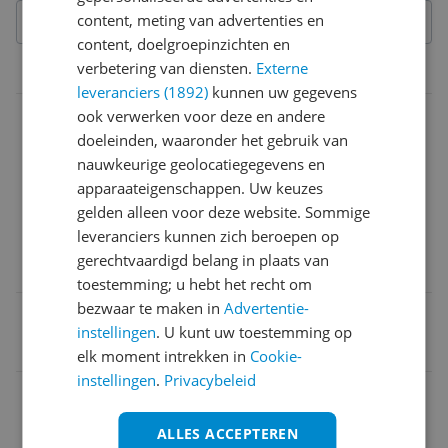
content, meting van advertenties en
content, doelgroepinzichten en
verbetering van diensten.
Externe
Overige kenmerken
leveranciers (1892)
kunnen uw gegevens
Ingrediënten
ook verwerken voor deze en andere
doeleinden, waaronder het gebruik van
INGREDIENTS : AQUA/WATER/EAU. PROPANEDIOL. P
nauwkeurige geolocatiegegevens en
OLOXAMER 184. GLYCERIN. SODIUM METHYL COCOY
apparaateigenschappen. Uw keuzes
L TAURATE. METHYLPROPANEDIOL. PPG-26-BUTETH-
gelden alleen voor deze website. Sommige
26. ETHYLHEXYLGLYCERIN. MARIS AQUA/SEA WATER/
leveranciers kunnen zich beroepen op
EAU DE MER. PEG-40 HYDROGENATED CASTOR OIL. 
gerechtvaardigd belang in plaats van
PARFUM/FRAGRANCE. CAPRYLYL GLYCOL. D
toestemming; u hebt het recht om
bezwaar te maken in
Advertentie-
Aantal artikelen in verpakking
instellingen
. U kunt uw toestemming op
1 stuk
elk moment intrekken in
Cookie-
instellingen
.
Privacybeleid
Navulbaar
Nee
ALLES ACCEPTEREN