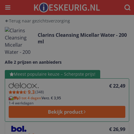
Menu
Waar
Terug naar gezichtsverzorging
Clarins Cleansing Micellar Water - 200
ml
Alle 2 prijzen en aanbieders
Bekijk product
Meest populaire keuze – Scherpste prijs!
€ 22,49
9.3
(
348
)
3 tot 4 dagen
Verz. € 3,95
1-4 werkdagen
Bekijk product
Bekijk product
€ 26,99