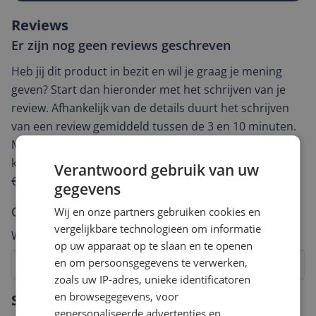
Reviews
Er zijn nog geen reviews geschreven
Heb jij dit product in bezit en wil je graag je mening
geven? Start dan hieronder met het schrijven van je
review. Afhankelijk van de details duurt het schrijven
van een review gemiddeld tussen de 3 en 10 minuten.
Met jouw mening help je andere bezoekers een betere
keuze te maken én maak je iedere maand kans op
Verantwoord gebruik van uw
€250,-!
Klik hier voor de actievoorwaarden.
gegevens
Cijfer
Wij en onze partners gebruiken cookies en
vergelijkbare technologieën om informatie
Welk cijfer geef jij dit product?
op uw apparaat op te slaan en te openen
en om persoonsgegevens te verwerken,
1
2
3
4
5
6
7
8
9
10
zoals uw IP-adres, unieke identificatoren
Vraag 1 van 4
en browsegegevens, voor
Specificaties
gepersonaliseerde advertenties en