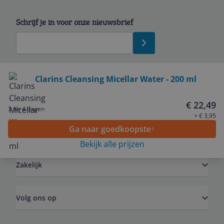
Schrijf je in voor onze nieuwsbrief
Bekijk product
Clarins Cleansing Micellar Water - 200 ml
Service
€ 22,49
3 tot 4 dagen
+ € 3,95
Ga naar goedkoopste
Algemeen
Bekijk alle prijzen
Zakelijk
Volg ons op