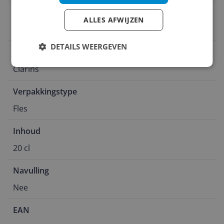
Inhoud per dispenser
ALLES AFWIJZEN
20 cl
DETAILS WEERGEVEN
Fabrikant Naam
Clarins
Verpakkingstype
Fles
Inhoud
20 cl
Navulling
Nee
EAN