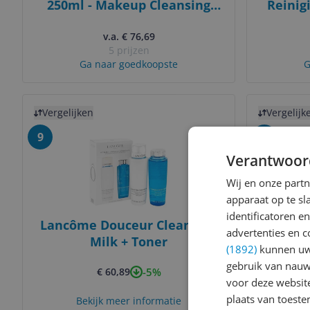
250ml - Makeup Cleansing
Reinigi
Milk for Women
norm
v.a. € 76,69
5 prijzen
Ga naar goedkoopste
G
Bekijk product
Bekijk prod
Vergelijken
Vergelijk
9
10
Verantwoor
Wij en onze part
apparaat op te s
identificatoren e
Lancôme Douceur Cleansing
La Ro
advertenties en c
Milk + Toner
Reini
(1892)
kunnen uw 
Voor
gebruik van nauw
-5%
€ 60,89
voor deze websit
plaats van toest
Bekijk meer informatie
G