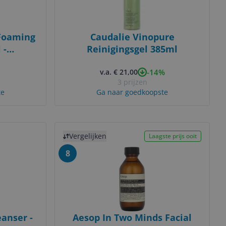
Foaming
Caudalie Vinopure
 -
Reinigingsgel 385ml
Vrouwen
-14%
v.a. € 21,00
3 prijzen
te
Ga naar goedkoopste
Bekijk product
Vergelijken
Laagste prijs ooit
8
anser -
Aesop In Two Minds Facial