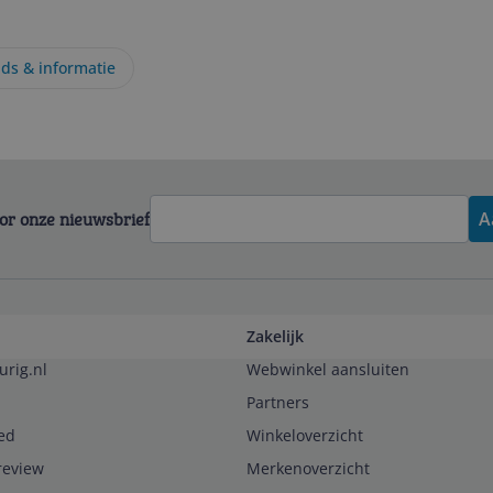
ds & informatie
voor onze nieuwsbrief
A
Zakelijk
urig.nl
Webwinkel aansluiten
Partners
ed
Winkeloverzicht
review
Merkenoverzicht