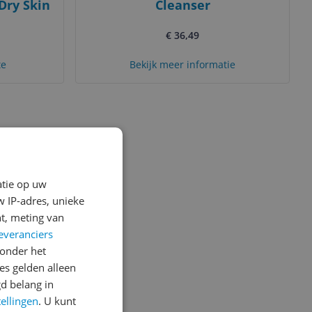
Dry Skin
Cleanser
€ 36,49
te
Bekijk meer informatie
atie op uw
 IP-adres, unieke
t, meting van
everanciers
onder het
s gelden alleen
d belang in
tellingen
. U kunt