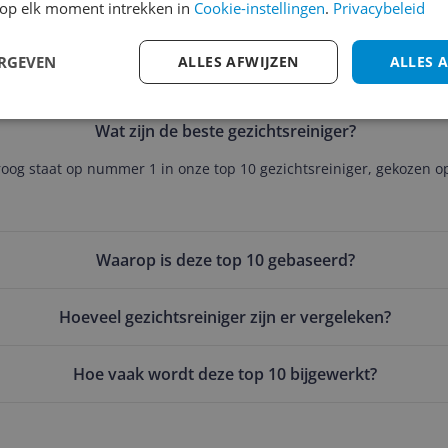
op elk moment intrekken in
Cookie-instellingen
.
Privacybeleid
ERGEVEN
ALLES AFWIJZEN
ALLES 
Wat zijn de beste gezichtsreiniger?
oog staat op nummer 1 in onze top 10 gezichtsreiniger, gekozen op 
Waarop is deze top 10 gebaseerd?
Hoeveel gezichtsreiniger zijn er vergeleken?
Hoe vaak wordt deze top 10 bijgewerkt?