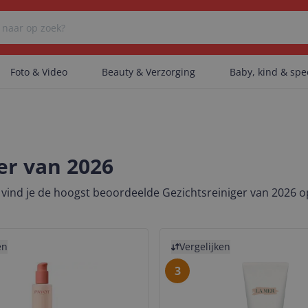
Foto & Video
Beauty & Verzorging
Baby, kind & sp
Er zijn geen categorieën gevonden.
er van 2026
Er zijn geen producten gevonden.
 vind je de hoogst beoordeelde Gezichtsreiniger van 2026 o
uct
Bekijk product
Er zijn geen artikelen gevonden.
en
Vergelijken
3