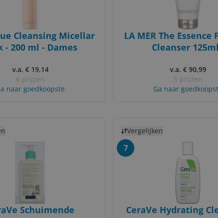
ue Cleansing Micellar
LA MER The Essence 
k - 200 ml - Dames
Cleanser 125ml
Reinigingsmousse - 
v.a. € 19,14
v.a. € 90,99
6 prijzen
5 prijzen
a naar goedkoopste
Ga naar goedkoops
uct
Bekijk product
en
Vergelijken
7
raVe Schuimende
CeraVe Hydrating Cle