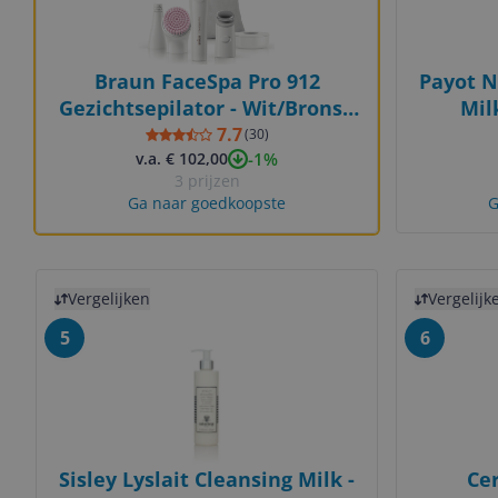
Braun FaceSpa Pro 912
Payot N
Gezichtsepilator - Wit/Brons -
Mil
Nat & Droog
7.7
(
30
)
-1%
v.a. € 102,00
3 prijzen
Ga naar goedkoopste
G
Bekijk product
Bekijk prod
Vergelijken
Vergelijk
5
6
Sisley Lyslait Cleansing Milk -
Ce