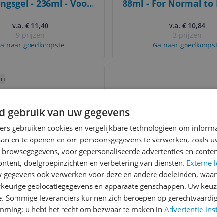
ngsgel - 236ml - Voor
88ml - For Normal to 
ale tot vette huid
v.a. € 11,40
v.a. € 10,84
9 prijzen
3 prijzen
a naar goedkoopste
Ga naar goedkoops
uct
en
d gebruik van uw gegevens
ners gebruiken cookies en vergelijkbare technologieën om inform
laan en te openen en om persoonsgegevens te verwerken, zoals uw
n browsegegevens, voor gepersonaliseerde advertenties en conten
che-Posay Toleriane
ontent, doelgroepinzichten en verbetering van diensten.
Externe l
gingslotion - 400ml -
gegevens ook verwerken voor deze en andere doeleinden, waar
 de gevoelige huid
keurige geolocatiegegevens en apparaateigenschappen. Uw keuze
v.a. € 20,76
e. Sommige leveranciers kunnen zich beroepen op gerechtvaardig
8 prijzen
emming; u hebt het recht om bezwaar te maken in
Advertentie-ins
a naar goedkoopste