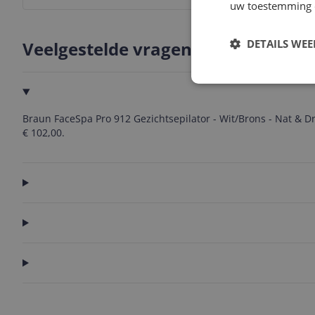
uw toestemming 
DETAILS WE
Veelgestelde vragen
Braun FaceSpa Pro 912 Gezichtsepilator - Wit/Brons - Nat & Dr
€ 102,00.